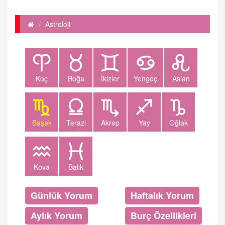
Astroloji
Koç
Boğa
İkizler
Yengeç
Aslan
Başak
Terazi
Akrep
Yay
Oğlak
Kova
Balık
Günlük Yorum
Haftalık Yorum
Aylık Yorum
Burç Özellikleri