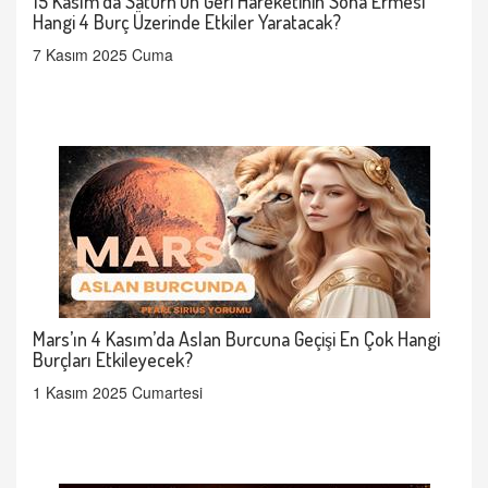
15 Kasım’da Satürn'ün Geri Hareketinin Sona Ermesi
Hangi 4 Burç Üzerinde Etkiler Yaratacak?
7 Kasım 2025 Cuma
Mars’ın 4 Kasım’da Aslan Burcuna Geçişi En Çok Hangi
Burçları Etkileyecek?
1 Kasım 2025 Cumartesi