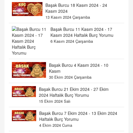
Başak Burcu 18 Kasım 2024 - 24
Kasım 2024
13 Kasım 2024 Çarşamba
Başak Burcu 11 Kasım 2024 - 17
Kasım 2024 Haftalık Burç Yorumu
6 Kasım 2024 Çarşamba
Başak Burcu 4 Kasım 2024 - 10
Kasım
30 Ekim 2024 Çarşamba
Başak Burcu 21 Ekim 2024 - 27 Ekim
2024 Haftalık Burç Yorumu
15 Ekim 2024 Salı
Başak Burcu 7 Ekim 2024 - 13 Ekim 2024
Haftalık Burç Yorumu
4 Ekim 2024 Cuma