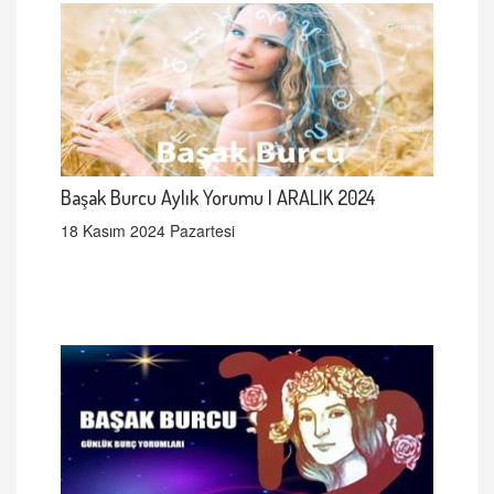
Başak Burcu Aylık Yorumu | ARALIK 2024
18 Kasım 2024 Pazartesi