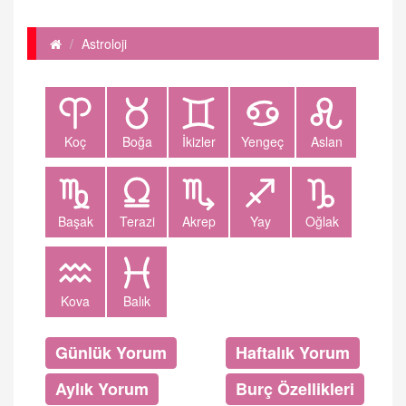
Astroloji
Koç
Boğa
İkizler
Yengeç
Aslan
Başak
Terazi
Akrep
Yay
Oğlak
Kova
Balık
Günlük Yorum
Haftalık Yorum
Aylık Yorum
Burç Özellikleri