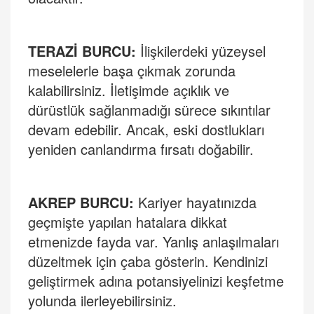
TERAZ
İ BURCU
:
İlişkilerdeki yüzeysel
meselelerle başa çıkmak zorunda
kalabilirsiniz. İletişimde açıklık ve
dürüstlük sağlanmadığı sü
rece s
ıkıntılar
devam edebilir. Ancak, eski dostlukları
yeniden canlandı
rma f
ırsatı doğabilir.
AKREP BURCU
:
Kariyer hayatınızda
geçmişte yapılan hatalara dikkat
etmenizde fayda var. Yanlış anlaşılmaları
düzeltmek için ç
aba g
österin. Kendinizi
geliştirmek adına potansiyelinizi keşfetme
yolunda ilerleyebilirsiniz.