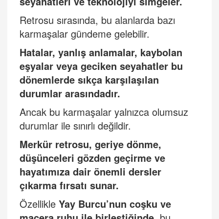
seyahatleri ve teknolojiyi simgeler.
Retrosu sırasında, bu alanlarda bazı
karmaşalar gündeme gelebilir.
Hatalar, yanlış anlamalar, kaybolan
eşyalar veya geciken seyahatler bu
dönemlerde sıkça karşılaşılan
durumlar arası
ndad
ır.
Ancak bu karmaşalar yalnızca olumsuz
durumlar ile sınırlı değildir.
Merkür retrosu, geriye dönme,
düşünceleri gözden geçirme ve
hayatımı
za dair
önemli dersler
çıkarma fırsatı sunar.
Özellikle
Yay Burcu
’
nun coşku ve
macera ruhu ile birleştiğinde
, bu