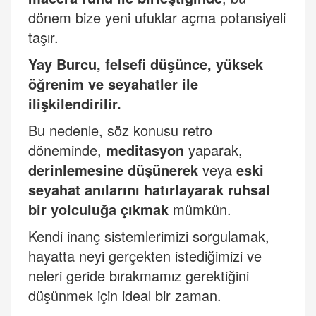
dönem bize yeni ufuklar açma potansiyeli
taşır.
Yay Burcu, felsefi düşü
nce, y
üksek
öğrenim ve seyahatler ile
ilişkilendirilir.
Bu nedenle, söz konusu retro
döneminde,
meditasyon
yaparak,
derinlemesine düşünerek
veya
eski
seyahat anılarını
hat
ırlayarak ruhsal
bir yolculuğa çıkmak
mümkün.
Kendi inanç sistemlerimizi sorgulamak,
hayatta neyi gerçekten istediğimizi ve
neleri geride bırakmamız gerektiğini
düşünmek için ideal bir zaman.