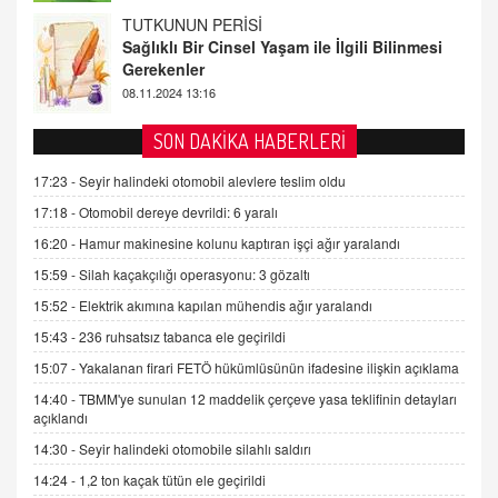
FARUK ÖNALAN
Tezkere Onaylanmasaydı…
2 Kasım 2021 Salı 00:11
AV. DOĞAN CAN DOĞAN
SON DAKİKA HABERLERİ
Kişisel verilerin korunması ve dijital hukukun
gelişimi
17:23 -
Seyir halindeki otomobil alevlere teslim oldu
15.09.2025 16:17
17:18 -
Otomobil dereye devrildi: 6 yaralı
16:20 -
Hamur makinesine kolunu kaptıran işçi ağır yaralandı
SEHER EREK
Kış Ayları Geldi, Hangi Önlemler Alınmalı?
15:59 -
Silah kaçakçılığı operasyonu: 3 gözaltı
9.12.2025 10:11
15:52 -
Elektrik akımına kapılan mühendis ağır yaralandı
15:43 -
236 ruhsatsız tabanca ele geçirildi
İNCİ GÜL AKÖL
15:07 -
Yakalanan firari FETÖ hükümlüsünün ifadesine ilişkin açıklama
Trump Keşke Adana'yı da Ziyaret Etse...
14:40 -
TBMM'ye sunulan 12 maddelik çerçeve yasa teklifinin detayları
06.07.2026 13:00
açıklandı
14:30 -
Seyir halindeki otomobile silahlı saldırı
ADEM AKÖL
14:24 -
1,2 ton kaçak tütün ele geçirildi
Esed Destekçilerinin Yüzüne Vurulan Şamar: