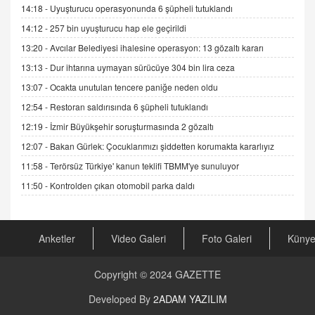
14:18 -
Uyuşturucu operasyonunda 6 şüpheli tutuklandı
Sednaya
11.12.2024 12:30
14:12 -
257 bin uyuşturucu hap ele geçirildi
13:20 -
Avcılar Belediyesi ihalesine operasyon: 13 gözaltı kararı
DR. EKREM ASLAN
Gerçek Ne, Algı Ne? "Beraber Yürüyoruz"
13:13 -
Dur ihtarına uymayan sürücüye 304 bin lira ceza
Cümlesinin Peşinden
13:07 -
Ocakta unutulan tencere paniğe neden oldu
19.07.2025 12:45
12:54 -
Restoran saldırısında 6 şüpheli tutuklandı
GÖNÜL MENEKŞE
12:19 -
İzmir Büyükşehir soruşturmasında 2 gözaltı
Şifacının Yolu
12:07 -
Bakan Gürlek: Çocuklarımızı şiddetten korumakta kararlıyız
04.11.2025 12:56
11:58 -
Terörsüz Türkiye' kanun teklifi TBMM'ye sunuluyor
11:50 -
Kontrolden çıkan otomobil parka daldı
AV. RÜMEYSA ÖZKALE
Kira Uyuşmazlıklarında Dava Açmadan Önce
Arabulucuya Başvuru Şartı
23.09.2023 16:30
Anketler
Video Galeri
Foto Galeri
Küny
CAN UĞURATEŞ
Copyright © 2024
GAZETTE
Değişen yapısıyla Suriye
16.12.2024 14:16
Developed By
2ADAM YAZILIM