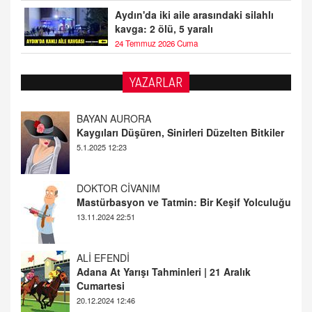
Aydın'da iki aile arasındaki silahlı
kavga: 2 ölü, 5 yaralı
24 Temmuz 2026 Cuma
YAZARLAR
DOKTOR CİVANIM
Mastürbasyon ve Tatmin: Bir Keşif Yolculuğu
13.11.2024 22:51
ALİ EFENDİ
Adana At Yarışı Tahminleri | 21 Aralık
Cumartesi
20.12.2024 12:46
TUTKUNUN PERİSİ
Sağlıklı Bir Cinsel Yaşam ile İlgili Bilinmesi
Gerekenler
08.11.2024 13:16