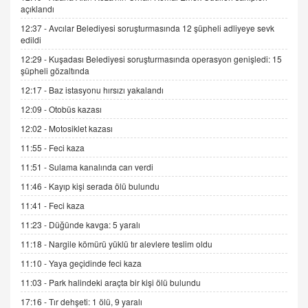
açıklandı
9.12.2025 10:11
12:37 -
Avcılar Belediyesi soruşturmasında 12 şüpheli adliyeye sevk
edildi
İNCİ GÜL AKÖL
12:29 -
Kuşadası Belediyesi soruşturmasında operasyon genişledi: 15
Trump Keşke Adana'yı da Ziyaret Etse...
şüpheli gözaltında
06.07.2026 13:00
12:17 -
Baz istasyonu hırsızı yakalandı
12:09 -
Otobüs kazası
ADEM AKÖL
12:02 -
Motosiklet kazası
Esed Destekçilerinin Yüzüne Vurulan Şamar:
Sednaya
11:55 -
Feci kaza
11.12.2024 12:30
11:51 -
Sulama kanalında can verdi
DR. EKREM ASLAN
11:46 -
Kayıp kişi serada ölü bulundu
Gerçek Ne, Algı Ne? "Beraber Yürüyoruz"
11:41 -
Feci kaza
Cümlesinin Peşinden
11:23 -
Düğünde kavga: 5 yaralı
19.07.2025 12:45
11:18 -
Nargile kömürü yüklü tır alevlere teslim oldu
GÖNÜL MENEKŞE
11:10 -
Yaya geçidinde feci kaza
Şifacının Yolu
11:03 -
Park halindeki araçta bir kişi ölü bulundu
04.11.2025 12:56
17:16 -
Tır dehşeti: 1 ölü, 9 yaralı