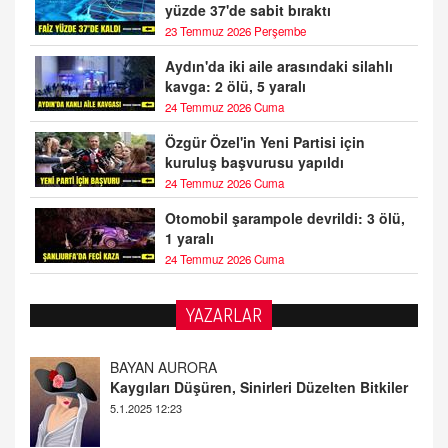
yüzde 37'de sabit bıraktı
23 Temmuz 2026 Perşembe
Aydın'da iki aile arasındaki silahlı
kavga: 2 ölü, 5 yaralı
24 Temmuz 2026 Cuma
Özgür Özel'in Yeni Partisi için
kuruluş başvurusu yapıldı
24 Temmuz 2026 Cuma
Otomobil şarampole devrildi: 3 ölü,
1 yaralı
24 Temmuz 2026 Cuma
YAZARLAR
DOKTOR CİVANIM
Mastürbasyon ve Tatmin: Bir Keşif Yolculuğu
13.11.2024 22:51