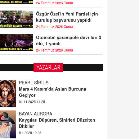
24 Temmuz 2026 Cuma
Özgür Özel'in Yeni Partisi için
kuruluş başvurusu yapıldı
24 Temmuz 2026 Cuma
Otomobil şarampole devrildi: 3
ölü, 1 yaralı
24 Temmuz 2026 Cuma
YAZARLAR
BAYAN AURORA
Kaygıları Düşüren, Sinirleri Düzelten
Bitkiler
5.1.2025 12:23
DOKTOR CİVANIM
Mastürbasyon ve Tatmin: Bir Keşif
Yolculuğu
13.11.2024 22:51