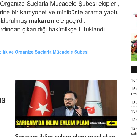
 Organize Suçlarla Mücadele Şubesi ekipleri,
rine bir kamyonet ve minibüste arama yaptı.
doldurulmuş
makaron
ele geçirdi.
ardından çıkarıldığı hakimlikçe tutuklandı.
ılık ve Organize Suçlarla Mücadele Şubesi
16:
15:
Pre
10
13:
13:
13:
12:
sah
Sarıçam iklim eylem planı meclisten