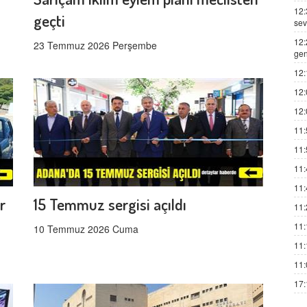
12:
geçti
sev
12:
23 Temmuz 2026 Perşembe
gen
12:
12:
12:
11:
11:
11:
11:
r
15 Temmuz sergisi açıldı
11:
11:
10 Temmuz 2026 Cuma
11:
11:
17: