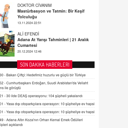
ALİ EFENDİ
Adana At Yarışı Tahminleri | 21 Aralık
Cumartesi
20.12.2024 12:46
TUTKUNUN PERİSİ
Sağlıklı Bir Cinsel Yaşam ile İlgili
Bilinmesi Gerekenler
08.11.2024 13:16
FARUK ÖNALAN
SON DAKİKA HABERLERİ
Tezkere Onaylanmasaydı…
30 -
Bakan Çiftçi: Hedefimiz huzurlu ve güçlü bir Türkiye
2 Kasım 2021 Salı 00:11
52 -
Cumhurbaşkanı Erdoğan, Suudi Arabistan'da Veliaht
ns ile görüştü
AV. DOĞAN CAN DOĞAN
21 -
30 ilde DEAŞ operasyonu: 104 şüpheli yakalandı
Kişisel verilerin korunması ve dijital
hukukun gelişimi
01 -
Yasa dışı otoparkçılara operasyon: 10 şüpheliye ev hapsi
15.09.2025 16:17
01 -
Yasa dışı otoparkçılara operasyon: 10 şüpheliye ev hapsi
49 -
Adana Altın Koza'nın Orhan Kemal Emek Ödülleri
SEHER EREK
ipleri açıklandı
Kış Ayları Geldi, Hangi Önlemler