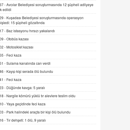
Alınmalı?
37 -
Avcılar Belediyesi soruşturmasında 12 şüpheli adliyeye
k edildi
9.12.2025 10:11
29 -
Kuşadası Belediyesi soruşturmasında operasyon
İNCİ GÜL AKÖL
işledi: 15 şüpheli gözaltında
Trump Keşke Adana'yı da Ziyaret Etse...
17 -
Baz istasyonu hırsızı yakalandı
06.07.2026 13:00
09 -
Otobüs kazası
02 -
Motosiklet kazası
ADEM AKÖL
55 -
Feci kaza
Esed Destekçilerinin Yüzüne Vurulan
Şamar: Sednaya
51 -
Sulama kanalında can verdi
11.12.2024 12:30
46 -
Kayıp kişi serada ölü bulundu
DR. EKREM ASLAN
41 -
Feci kaza
Gerçek Ne, Algı Ne? "Beraber
23 -
Düğünde kavga: 5 yaralı
Yürüyoruz" Cümlesinin Peşinden
18 -
Nargile kömürü yüklü tır alevlere teslim oldu
19.07.2025 12:45
10 -
Yaya geçidinde feci kaza
GÖNÜL MENEKŞE
03 -
Park halindeki araçta bir kişi ölü bulundu
Şifacının Yolu
16 -
Tır dehşeti: 1 ölü, 9 yaralı
04.11.2025 12:56