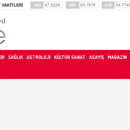
47.5229
63.7878
54.774
 VAKİTLERİ
USD
GBP
EUR
yıl
OR
SAĞLIK
ASTROLOJİ
KÜLTÜR SANAT
ASAYİŞ
MAGAZİN