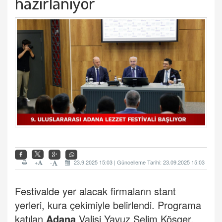
hazırlanıyor
+
23.9.2025 15:03 | Güncelleme Tarihi: 23.09.2025 15:03
-
Festivalde yer alacak firmaların stant
yerleri, kura çekimiyle belirlendi. Programa
katılan
Adana
Valisi Yavuz Selim Köşger,