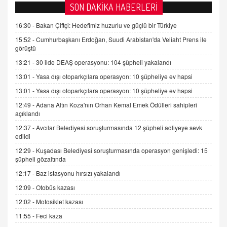
SON DAKİKA HABERLERİ
15.09.2025 16:17
SEHER EREK
16:30 -
Bakan Çiftçi: Hedefimiz huzurlu ve güçlü bir Türkiye
Kış Ayları Geldi, Hangi Önlemler Alınmalı?
15:52 -
Cumhurbaşkanı Erdoğan, Suudi Arabistan'da Veliaht Prens ile
9.12.2025 10:11
görüştü
13:21 -
30 ilde DEAŞ operasyonu: 104 şüpheli yakalandı
İNCİ GÜL AKÖL
13:01 -
Yasa dışı otoparkçılara operasyon: 10 şüpheliye ev hapsi
Trump Keşke Adana'yı da Ziyaret Etse...
13:01 -
Yasa dışı otoparkçılara operasyon: 10 şüpheliye ev hapsi
06.07.2026 13:00
12:49 -
Adana Altın Koza'nın Orhan Kemal Emek Ödülleri sahipleri
açıklandı
ADEM AKÖL
12:37 -
Avcılar Belediyesi soruşturmasında 12 şüpheli adliyeye sevk
edildi
Esed Destekçilerinin Yüzüne Vurulan Şamar:
Sednaya
12:29 -
Kuşadası Belediyesi soruşturmasında operasyon genişledi: 15
11.12.2024 12:30
şüpheli gözaltında
12:17 -
Baz istasyonu hırsızı yakalandı
DR. EKREM ASLAN
Gerçek Ne, Algı Ne? "Beraber Yürüyoruz"
12:09 -
Otobüs kazası
Cümlesinin Peşinden
12:02 -
Motosiklet kazası
19.07.2025 12:45
11:55 -
Feci kaza