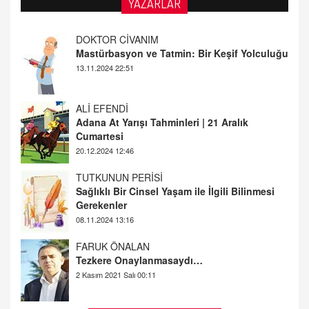
YAZARLAR
Mastürbasyon ve Tatmin: Bir Keşif Yolculuğu
13.11.2024 22:51
ALİ EFENDİ
Adana At Yarışı Tahminleri | 21 Aralık
Cumartesi
20.12.2024 12:46
TUTKUNUN PERİSİ
Sağlıklı Bir Cinsel Yaşam ile İlgili Bilinmesi
Gerekenler
08.11.2024 13:16
FARUK ÖNALAN
Tezkere Onaylanmasaydı…
2 Kasım 2021 Salı 00:11
AV. DOĞAN CAN DOĞAN
Kişisel verilerin korunması ve dijital hukukun
gelişimi