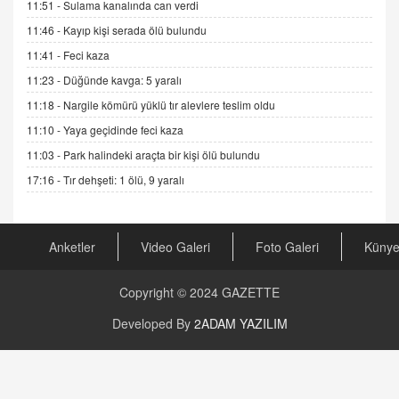
GÖNÜL MENEKŞE
11:51 -
Sulama kanalında can verdi
Şifacının Yolu
11:46 -
Kayıp kişi serada ölü bulundu
04.11.2025 12:56
11:41 -
Feci kaza
11:23 -
Düğünde kavga: 5 yaralı
AV. RÜMEYSA ÖZKALE
11:18 -
Nargile kömürü yüklü tır alevlere teslim oldu
Kira Uyuşmazlıklarında Dava Açmadan Önce
Arabulucuya Başvuru Şartı
11:10 -
Yaya geçidinde feci kaza
23.09.2023 16:30
11:03 -
Park halindeki araçta bir kişi ölü bulundu
CAN UĞURATEŞ
17:16 -
Tır dehşeti: 1 ölü, 9 yaralı
Değişen yapısıyla Suriye
16.12.2024 14:16
Anketler
Video Galeri
Foto Galeri
Küny
GÜNLÜK BURÇ YORUMU
Günlük Burç Yorumu | 22 Kasım 2024: Koç,
Copyright © 2024
GAZETTE
Boğa, İkizler ve Daha Fazlası!
Developed By
2ADAM YAZILIM
20.11.2024 17:44
PEARL SİRİUS
Mars 4 Kasım’da Aslan Burcuna Geçiyor
01.11.2025 14:25