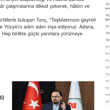
12:
akâr çalışmalarına dikkat çekerek, hâkim ve
sev
12:
rtililerle buluşan Tunç, “Teşkilatımızın gayreti
gen
ye Yüzyılı’nı adım adım inşa ediyoruz. Adana,
12:
. Hep birlikte güçlü yarınlara yürümeye
12:
12:
11:
11:
11:
11:
11:
11:
11:
11:
10
17: