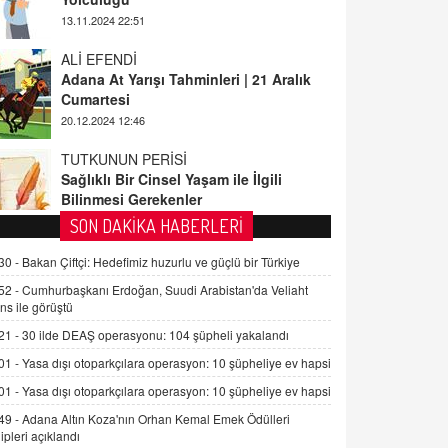
ALİ EFENDİ
Adana At Yarışı Tahminleri | 21 Aralık
Cumartesi
20.12.2024 12:46
TUTKUNUN PERİSİ
Sağlıklı Bir Cinsel Yaşam ile İlgili
Bilinmesi Gerekenler
08.11.2024 13:16
FARUK ÖNALAN
SON DAKİKA HABERLERİ
Tezkere Onaylanmasaydı…
30 -
Bakan Çiftçi: Hedefimiz huzurlu ve güçlü bir Türkiye
2 Kasım 2021 Salı 00:11
52 -
Cumhurbaşkanı Erdoğan, Suudi Arabistan'da Veliaht
ns ile görüştü
AV. DOĞAN CAN DOĞAN
21 -
30 ilde DEAŞ operasyonu: 104 şüpheli yakalandı
Kişisel verilerin korunması ve dijital
hukukun gelişimi
01 -
Yasa dışı otoparkçılara operasyon: 10 şüpheliye ev hapsi
15.09.2025 16:17
01 -
Yasa dışı otoparkçılara operasyon: 10 şüpheliye ev hapsi
49 -
Adana Altın Koza'nın Orhan Kemal Emek Ödülleri
SEHER EREK
ipleri açıklandı
Kış Ayları Geldi, Hangi Önlemler