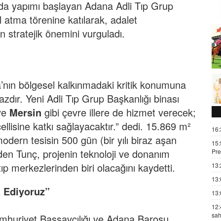
da yapımı başlayan Adana Adli Tıp Grup
 atma törenine katılarak, adalet
n stratejik önemini vurguladı.
ın bölgesel kalkınmadaki kritik konumuna
zdır. Yeni Adli Tıp Grup Başkanlığı binası
ve
Mersin
gibi çevre illere de hizmet verecek;
cellisine katkı sağlayacaktır.” dedi. 15.869 m²
16:
odern tesisin 500 gün (bir yılı biraz aşan
15:
den Tunç, projenin teknoloji ve donanım
Pre
ıp merkezlerinden biri olacağını kaydetti.
13:
13:
a Ediyoruz”
13:
12:
sah
Cumhuriyet Başsavcılığı ve Adana Barosu