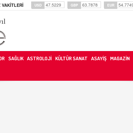
47.5229
63.7878
54.774
 VAKİTLERİ
USD
GBP
EUR
yıl
OR
SAĞLIK
ASTROLOJİ
KÜLTÜR SANAT
ASAYİŞ
MAGAZİN