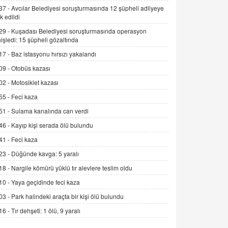
Alınmalı?
37 -
Avcılar Belediyesi soruşturmasında 12 şüpheli adliyeye
k edildi
9.12.2025 10:11
29 -
Kuşadası Belediyesi soruşturmasında operasyon
İNCİ GÜL AKÖL
işledi: 15 şüpheli gözaltında
Trump Keşke Adana'yı da Ziyaret Etse...
17 -
Baz istasyonu hırsızı yakalandı
06.07.2026 13:00
09 -
Otobüs kazası
02 -
Motosiklet kazası
ADEM AKÖL
55 -
Feci kaza
Esed Destekçilerinin Yüzüne Vurulan
Şamar: Sednaya
51 -
Sulama kanalında can verdi
11.12.2024 12:30
46 -
Kayıp kişi serada ölü bulundu
DR. EKREM ASLAN
41 -
Feci kaza
Gerçek Ne, Algı Ne? "Beraber
23 -
Düğünde kavga: 5 yaralı
Yürüyoruz" Cümlesinin Peşinden
18 -
Nargile kömürü yüklü tır alevlere teslim oldu
19.07.2025 12:45
10 -
Yaya geçidinde feci kaza
GÖNÜL MENEKŞE
03 -
Park halindeki araçta bir kişi ölü bulundu
Şifacının Yolu
16 -
Tır dehşeti: 1 ölü, 9 yaralı
04.11.2025 12:56