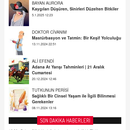
DOKTOR CİVANIM
Mastürbasyon ve Tatmin: Bir Keşif Yolculuğu
13.11.2024 22:51
ALİ EFENDİ
Adana At Yarışı Tahminleri | 21 Aralık
Cumartesi
20.12.2024 12:46
TUTKUNUN PERİSİ
Sağlıklı Bir Cinsel Yaşam ile İlgili Bilinmesi
Gerekenler
08.11.2024 13:16
FARUK ÖNALAN
Tezkere Onaylanmasaydı…
2 Kasım 2021 Salı 00:11
AV. DOĞAN CAN DOĞAN
SON DAKİKA HABERLERİ
Kişisel verilerin korunması ve dijital hukukun