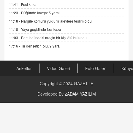
GÖNÜL MENEKŞE
11:41 -
Feci kaza
Şifacının Yolu
11:23 -
Düğünde kavga: 5 yaralı
04.11.2025 12:56
11:18 -
Nargile kömürü yüklü tır alevlere teslim oldu
11:10 -
Yaya geçidinde feci kaza
AV. RÜMEYSA ÖZKALE
11:03 -
Park halindeki araçta bir kişi ölü bulundu
Kira Uyuşmazlıklarında Dava Açmadan Önce
Arabulucuya Başvuru Şartı
17:16 -
Tır dehşeti: 1 ölü, 9 yaralı
23.09.2023 16:30
CAN UĞURATEŞ
Anketler
Video Galeri
Foto Galeri
Küny
Değişen yapısıyla Suriye
16.12.2024 14:16
Copyright © 2024
GAZETTE
GÜNLÜK BURÇ YORUMU
Developed By
2ADAM YAZILIM
Günlük Burç Yorumu | 22 Kasım 2024: Koç,
Boğa, İkizler ve Daha Fazlası!
20.11.2024 17:44
PEARL SİRİUS
Mars 4 Kasım’da Aslan Burcuna Geçiyor