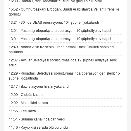
gelişimi
16:30 -
Bakan Çiftçi: Hedefimiz huzurlu ve güçlü bir Türkiye
15.09.2025 16:17
15:52 -
Cumhurbaşkanı Erdoğan, Suudi Arabistan'da Veliaht Prens ile
görüştü
SEHER EREK
13:21 -
30 ilde DEAŞ operasyonu: 104 şüpheli yakalandı
Kış Ayları Geldi, Hangi Önlemler Alınmalı?
13:01 -
Yasa dışı otoparkçılara operasyon: 10 şüpheliye ev hapsi
9.12.2025 10:11
13:01 -
Yasa dışı otoparkçılara operasyon: 10 şüpheliye ev hapsi
12:49 -
Adana Altın Koza'nın Orhan Kemal Emek Ödülleri sahipleri
İNCİ GÜL AKÖL
açıklandı
Trump Keşke Adana'yı da Ziyaret Etse...
06.07.2026 13:00
12:37 -
Avcılar Belediyesi soruşturmasında 12 şüpheli adliyeye sevk
edildi
12:29 -
Kuşadası Belediyesi soruşturmasında operasyon genişledi: 15
ADEM AKÖL
şüpheli gözaltında
Esed Destekçilerinin Yüzüne Vurulan Şamar:
12:17 -
Baz istasyonu hırsızı yakalandı
Sednaya
12:09 -
Otobüs kazası
11.12.2024 12:30
12:02 -
Motosiklet kazası
DR. EKREM ASLAN
11:55 -
Feci kaza
Gerçek Ne, Algı Ne? "Beraber Yürüyoruz"
Cümlesinin Peşinden
11:51 -
Sulama kanalında can verdi
19.07.2025 12:45
11:46 -
Kayıp kişi serada ölü bulundu