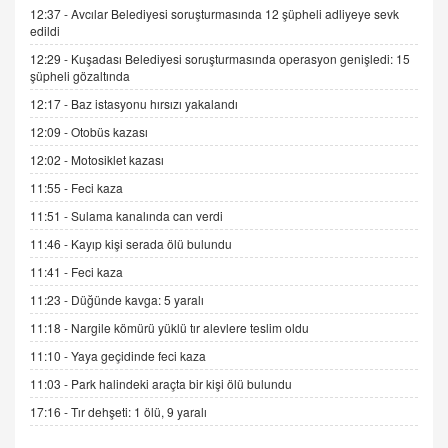
06.07.2026 13:00
12:37 -
Avcılar Belediyesi soruşturmasında 12 şüpheli adliyeye sevk
edildi
12:29 -
Kuşadası Belediyesi soruşturmasında operasyon genişledi: 15
ADEM AKÖL
şüpheli gözaltında
Esed Destekçilerinin Yüzüne Vurulan Şamar:
12:17 -
Baz istasyonu hırsızı yakalandı
Sednaya
12:09 -
Otobüs kazası
11.12.2024 12:30
12:02 -
Motosiklet kazası
DR. EKREM ASLAN
11:55 -
Feci kaza
Gerçek Ne, Algı Ne? "Beraber Yürüyoruz"
Cümlesinin Peşinden
11:51 -
Sulama kanalında can verdi
19.07.2025 12:45
11:46 -
Kayıp kişi serada ölü bulundu
GÖNÜL MENEKŞE
11:41 -
Feci kaza
Şifacının Yolu
11:23 -
Düğünde kavga: 5 yaralı
04.11.2025 12:56
11:18 -
Nargile kömürü yüklü tır alevlere teslim oldu
11:10 -
Yaya geçidinde feci kaza
AV. RÜMEYSA ÖZKALE
11:03 -
Park halindeki araçta bir kişi ölü bulundu
Kira Uyuşmazlıklarında Dava Açmadan Önce
Arabulucuya Başvuru Şartı
17:16 -
Tır dehşeti: 1 ölü, 9 yaralı
23.09.2023 16:30