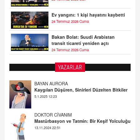
Ev yangını: 1 kişi hayatını kaybetti
24 Temmuz 2026 Cuma
Bakan Bolat: Suudi Arabistan
transit ticareti yeniden açtı
24 Temmuz 2026 Cuma
YAZARLAR
DOKTOR CİVANIM
Mastürbasyon ve Tatmin: Bir Keşif Yolculuğu
13.11.2024 22:51
ALİ EFENDİ
Adana At Yarışı Tahminleri | 21 Aralık
Cumartesi
20.12.2024 12:46