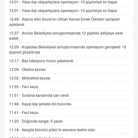
13:01 -
Yasa dışı otoparkçılara operasyon: 10 şüpheliye ev hapsi
9.12.2025 10:11
13:01 -
Yasa dışı otoparkçılara operasyon: 10 şüpheliye ev hapsi
12:49 -
Adana Altın Koza'nın Orhan Kemal Emek Ödülleri sahipleri
İNCİ GÜL AKÖL
açıklandı
Trump Keşke Adana'yı da Ziyaret Etse...
06.07.2026 13:00
12:37 -
Avcılar Belediyesi soruşturmasında 12 şüpheli adliyeye sevk
edildi
12:29 -
Kuşadası Belediyesi soruşturmasında operasyon genişledi: 15
ADEM AKÖL
şüpheli gözaltında
Esed Destekçilerinin Yüzüne Vurulan Şamar:
12:17 -
Baz istasyonu hırsızı yakalandı
Sednaya
12:09 -
Otobüs kazası
11.12.2024 12:30
12:02 -
Motosiklet kazası
DR. EKREM ASLAN
11:55 -
Feci kaza
Gerçek Ne, Algı Ne? "Beraber Yürüyoruz"
Cümlesinin Peşinden
11:51 -
Sulama kanalında can verdi
19.07.2025 12:45
11:46 -
Kayıp kişi serada ölü bulundu
GÖNÜL MENEKŞE
11:41 -
Feci kaza
Şifacının Yolu
11:23 -
Düğünde kavga: 5 yaralı
04.11.2025 12:56
11:18 -
Nargile kömürü yüklü tır alevlere teslim oldu