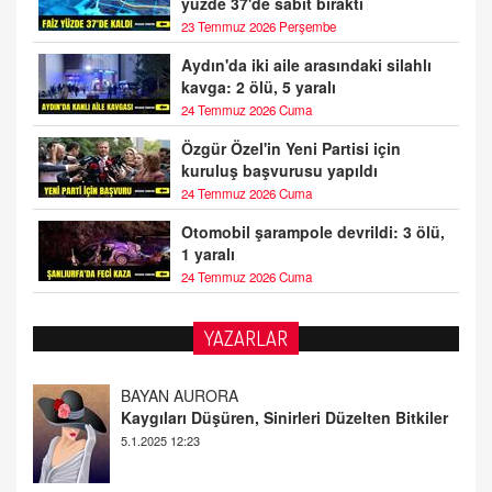
yüzde 37'de sabit bıraktı
23 Temmuz 2026 Perşembe
Aydın'da iki aile arasındaki silahlı
kavga: 2 ölü, 5 yaralı
24 Temmuz 2026 Cuma
Özgür Özel'in Yeni Partisi için
kuruluş başvurusu yapıldı
24 Temmuz 2026 Cuma
Otomobil şarampole devrildi: 3 ölü,
1 yaralı
24 Temmuz 2026 Cuma
YAZARLAR
DOKTOR CİVANIM
Mastürbasyon ve Tatmin: Bir Keşif Yolculuğu
13.11.2024 22:51