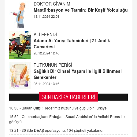
ALİ EFENDİ
Adana At Yarışı Tahminleri | 21 Aralık
Cumartesi
20.12.2024 12:46
TUTKUNUN PERİSİ
Sağlıklı Bir Cinsel Yaşam ile İlgili Bilinmesi
Gerekenler
08.11.2024 13:16
FARUK ÖNALAN
Tezkere Onaylanmasaydı…
2 Kasım 2021 Salı 00:11
AV. DOĞAN CAN DOĞAN
SON DAKİKA HABERLERİ
Kişisel verilerin korunması ve dijital hukukun
gelişimi
16:30 -
Bakan Çiftçi: Hedefimiz huzurlu ve güçlü bir Türkiye
15.09.2025 16:17
15:52 -
Cumhurbaşkanı Erdoğan, Suudi Arabistan'da Veliaht Prens ile
görüştü
SEHER EREK
13:21 -
30 ilde DEAŞ operasyonu: 104 şüpheli yakalandı
Kış Ayları Geldi, Hangi Önlemler Alınmalı?