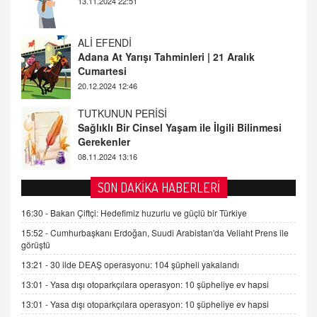
20.12.2024 12:46
TUTKUNUN PERİSİ
Sağlıklı Bir Cinsel Yaşam ile İlgili Bilinmesi
Gerekenler
08.11.2024 13:16
FARUK ÖNALAN
Tezkere Onaylanmasaydı…
2 Kasım 2021 Salı 00:11
AV. DOĞAN CAN DOĞAN
SON DAKİKA HABERLERİ
Kişisel verilerin korunması ve dijital hukukun
gelişimi
16:30 -
Bakan Çiftçi: Hedefimiz huzurlu ve güçlü bir Türkiye
15.09.2025 16:17
15:52 -
Cumhurbaşkanı Erdoğan, Suudi Arabistan'da Veliaht Prens ile
görüştü
SEHER EREK
13:21 -
30 ilde DEAŞ operasyonu: 104 şüpheli yakalandı
Kış Ayları Geldi, Hangi Önlemler Alınmalı?
13:01 -
Yasa dışı otoparkçılara operasyon: 10 şüpheliye ev hapsi
9.12.2025 10:11
13:01 -
Yasa dışı otoparkçılara operasyon: 10 şüpheliye ev hapsi