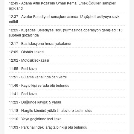
12:49 -
Adana Altın Koza'nın Orhan Kemal Emek Ödülleri sahipleri
İNCİ GÜL AKÖL
açıklandı
Trump Keşke Adana'yı da Ziyaret Etse...
06.07.2026 13:00
12:37 -
Avcılar Belediyesi soruşturmasında 12 şüpheli adliyeye sevk
edildi
12:29 -
Kuşadası Belediyesi soruşturmasında operasyon genişledi: 15
ADEM AKÖL
şüpheli gözaltında
Esed Destekçilerinin Yüzüne Vurulan Şamar:
12:17 -
Baz istasyonu hırsızı yakalandı
Sednaya
12:09 -
Otobüs kazası
11.12.2024 12:30
12:02 -
Motosiklet kazası
DR. EKREM ASLAN
11:55 -
Feci kaza
Gerçek Ne, Algı Ne? "Beraber Yürüyoruz"
Cümlesinin Peşinden
11:51 -
Sulama kanalında can verdi
19.07.2025 12:45
11:46 -
Kayıp kişi serada ölü bulundu
GÖNÜL MENEKŞE
11:41 -
Feci kaza
Şifacının Yolu
11:23 -
Düğünde kavga: 5 yaralı
04.11.2025 12:56
11:18 -
Nargile kömürü yüklü tır alevlere teslim oldu
11:10 -
Yaya geçidinde feci kaza
AV. RÜMEYSA ÖZKALE
11:03 -
Park halindeki araçta bir kişi ölü bulundu
Kira Uyuşmazlıklarında Dava Açmadan Önce