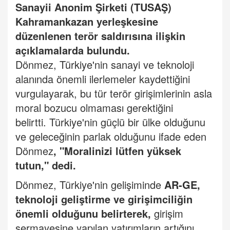
Sanayii Anonim Şirketi
(TUSAŞ)
Kahramankazan yerleşkesine
düzenlenen terör saldırısına ilişkin
açıklamalarda bulundu.
Dönmez,
Türkiye
'nin sanayi ve teknoloji
alanında önemli ilerlemeler kaydettiğini
vurgulayarak, bu tür terör girişimlerinin asla
moral bozucu olmaması
gerektiğini
belirtti.
Türkiye'nin güçlü bir ülke olduğunu
ve geleceğinin parlak olduğunu ifade eden
Dönmez
, "Moralinizi lütfen yüksek
tutu
n," de
di.
Dönmez, Türkiye'nin gelişiminde
AR-GE
,
teknoloji geliştirme ve girişimciliğin
önemli olduğunu belirterek,
girişim
sermayesine yapılan yatırımların artığını