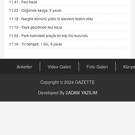
GÖNÜL MENEKŞE
11:41 -
Feci kaza
Şifacının Yolu
11:23 -
Düğünde kavga: 5 yaralı
04.11.2025 12:56
11:18 -
Nargile kömürü yüklü tır alevlere teslim oldu
11:10 -
Yaya geçidinde feci kaza
AV. RÜMEYSA ÖZKALE
11:03 -
Park halindeki araçta bir kişi ölü bulundu
Kira Uyuşmazlıklarında Dava Açmadan Önce
Arabulucuya Başvuru Şartı
17:16 -
Tır dehşeti: 1 ölü, 9 yaralı
23.09.2023 16:30
CAN UĞURATEŞ
Anketler
Video Galeri
Foto Galeri
Küny
Değişen yapısıyla Suriye
16.12.2024 14:16
Copyright © 2024
GAZETTE
GÜNLÜK BURÇ YORUMU
Developed By
2ADAM YAZILIM
Günlük Burç Yorumu | 22 Kasım 2024: Koç,
Boğa, İkizler ve Daha Fazlası!
20.11.2024 17:44
PEARL SİRİUS
Mars 4 Kasım’da Aslan Burcuna Geçiyor
01.11.2025 14:25