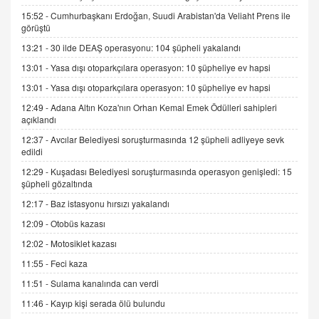
15.09.2025 16:17
15:52 -
Cumhurbaşkanı Erdoğan, Suudi Arabistan'da Veliaht Prens ile
görüştü
SEHER EREK
13:21 -
30 ilde DEAŞ operasyonu: 104 şüpheli yakalandı
Kış Ayları Geldi, Hangi Önlemler Alınmalı?
13:01 -
Yasa dışı otoparkçılara operasyon: 10 şüpheliye ev hapsi
9.12.2025 10:11
13:01 -
Yasa dışı otoparkçılara operasyon: 10 şüpheliye ev hapsi
12:49 -
Adana Altın Koza'nın Orhan Kemal Emek Ödülleri sahipleri
İNCİ GÜL AKÖL
açıklandı
Trump Keşke Adana'yı da Ziyaret Etse...
06.07.2026 13:00
12:37 -
Avcılar Belediyesi soruşturmasında 12 şüpheli adliyeye sevk
edildi
12:29 -
Kuşadası Belediyesi soruşturmasında operasyon genişledi: 15
ADEM AKÖL
şüpheli gözaltında
Esed Destekçilerinin Yüzüne Vurulan Şamar:
12:17 -
Baz istasyonu hırsızı yakalandı
Sednaya
12:09 -
Otobüs kazası
11.12.2024 12:30
12:02 -
Motosiklet kazası
DR. EKREM ASLAN
11:55 -
Feci kaza
Gerçek Ne, Algı Ne? "Beraber Yürüyoruz"
Cümlesinin Peşinden
11:51 -
Sulama kanalında can verdi
19.07.2025 12:45
11:46 -
Kayıp kişi serada ölü bulundu