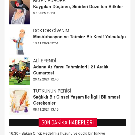
DOKTOR CİVANIM
Mastürbasyon ve Tatmin: Bir Keşif Yolculuğu
13.11.2024 22:51
ALİ EFENDİ
Adana At Yarışı Tahminleri | 21 Aralık
Cumartesi
20.12.2024 12:46
TUTKUNUN PERİSİ
Sağlıklı Bir Cinsel Yaşam ile İlgili Bilinmesi
Gerekenler
08.11.2024 13:16
FARUK ÖNALAN
Tezkere Onaylanmasaydı…
2 Kasım 2021 Salı 00:11
AV. DOĞAN CAN DOĞAN
SON DAKİKA HABERLERİ
Kişisel verilerin korunması ve dijital hukukun
gelişimi
16:30 -
Bakan Çiftçi: Hedefimiz huzurlu ve güçlü bir Türkiye