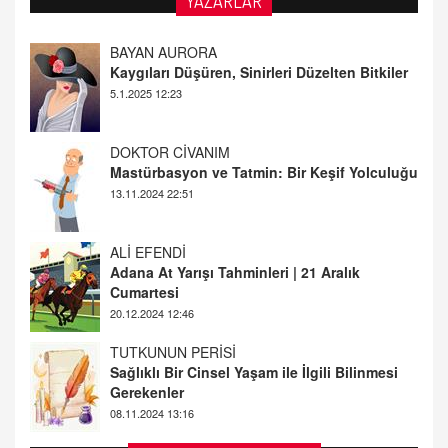
YAZARLAR
DOKTOR CİVANIM
Mastürbasyon ve Tatmin: Bir Keşif Yolculuğu
13.11.2024 22:51
ALİ EFENDİ
Adana At Yarışı Tahminleri | 21 Aralık
Cumartesi
20.12.2024 12:46
TUTKUNUN PERİSİ
Sağlıklı Bir Cinsel Yaşam ile İlgili Bilinmesi
Gerekenler
08.11.2024 13:16
FARUK ÖNALAN
Tezkere Onaylanmasaydı…
2 Kasım 2021 Salı 00:11