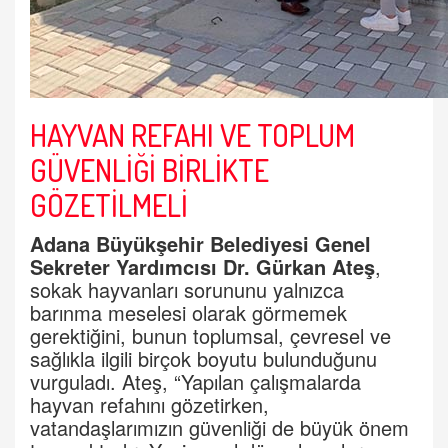
HAYVAN REFAHI VE TOPLUM
GÜVENLİĞİ BİRLİKTE
GÖZETİLMELİ
Adana Büyükşehir Belediyesi Genel
Sekreter Yardımcısı Dr. Gürkan Ateş
,
sokak hayvanları sorununu yalnızca
barınma meselesi olarak görmemek
gerektiğini, bunun toplumsal, çevresel ve
sağlıkla ilgili birçok boyutu bulunduğunu
vurguladı. Ateş, “Yapılan çalışmalarda
hayvan refahını gözetirken,
vatandaşlarımızın güvenliği de büyük önem