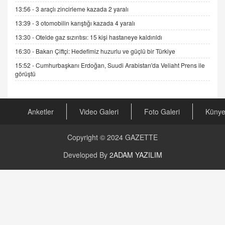
13:56 -
3 araçlı zincirleme kazada 2 yaralı
19.07.2025 12:45
13:39 -
3 otomobilin karıştığı kazada 4 yaralı
GÖNÜL MENEKŞE
13:30 -
Otelde gaz sızıntısı: 15 kişi hastaneye kaldırıldı
Şifacının Yolu
04.11.2025 12:56
16:30 -
Bakan Çiftçi: Hedefimiz huzurlu ve güçlü bir Türkiye
15:52 -
Cumhurbaşkanı Erdoğan, Suudi Arabistan'da Veliaht Prens ile
görüştü
AV. RÜMEYSA ÖZKALE
Kira Uyuşmazlıklarında Dava Açmadan Önce
Arabulucuya Başvuru Şartı
23.09.2023 16:30
Anketler
Video Galeri
Foto Galeri
Küny
CAN UĞURATEŞ
Copyright © 2024
GAZETTE
Değişen yapısıyla Suriye
16.12.2024 14:16
Developed By
2ADAM YAZILIM
GÜNLÜK BURÇ YORUMU
Günlük Burç Yorumu | 22 Kasım 2024: Koç,
Boğa, İkizler ve Daha Fazlası!
20.11.2024 17:44