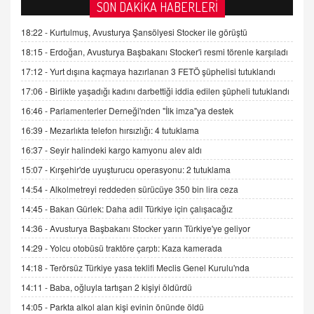
AV. DOĞAN CAN DOĞAN
SON DAKİKA HABERLERİ
Kişisel verilerin korunması ve dijital hukukun
gelişimi
18:22 -
Kurtulmuş, Avusturya Şansölyesi Stocker ile görüştü
15.09.2025 16:17
18:15 -
Erdoğan, Avusturya Başbakanı Stocker'i resmi törenle karşıladı
17:12 -
Yurt dışına kaçmaya hazırlanan 3 FETÖ şüphelisi tutuklandı
SEHER EREK
Kış Ayları Geldi, Hangi Önlemler Alınmalı?
17:06 -
Birlikte yaşadığı kadını darbettiği iddia edilen şüpheli tutuklandı
9.12.2025 10:11
16:46 -
Parlamenterler Derneği'nden "İlk imza"ya destek
16:39 -
Mezarlıkta telefon hırsızlığı: 4 tutuklama
İNCİ GÜL AKÖL
16:37 -
Seyir halindeki kargo kamyonu alev aldı
Trump Keşke Adana'yı da Ziyaret Etse...
15:07 -
Kırşehir'de uyuşturucu operasyonu: 2 tutuklama
06.07.2026 13:00
14:54 -
Alkolmetreyi reddeden sürücüye 350 bin lira ceza
14:45 -
Bakan Gürlek: Daha adil Türkiye için çalışacağız
ADEM AKÖL
Esed Destekçilerinin Yüzüne Vurulan Şamar:
14:36 -
Avusturya Başbakanı Stocker yarın Türkiye'ye geliyor
Sednaya
14:29 -
Yolcu otobüsü traktöre çarptı: Kaza kamerada
11.12.2024 12:30
14:18 -
Terörsüz Türkiye yasa teklifi Meclis Genel Kurulu'nda
DR. EKREM ASLAN
14:11 -
Baba, oğluyla tartışan 2 kişiyi öldürdü
Gerçek Ne, Algı Ne? "Beraber Yürüyoruz"
14:05 -
Parkta alkol alan kişi evinin önünde öldü
Cümlesinin Peşinden