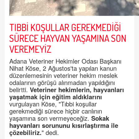
TIBBİ KOŞULLAR GEREKMEDİĞİ
SÜRECE HAYVAN YAŞAMINA SON
VEREMEYİZ
Adana Veteriner Hekimler Odası Başkanı
Nihat Köse, 2 Ağustos'ta yapılan kanun
düzenlemesinin veteriner hekim meslek
odalarının görüşü alınmadan yapıldığını
belirtti.
Veteriner hekimler
in, hayvanları
yaşatmak için eğitim aldıklarını
vurgulayan Köse, "Tıbbi koşullar
gerekmediği sürece hiçbir canlının
yaşamına son vermeyeceğiz.
Sokak
hayvanları sorununu kısırlaştırma
ile
çözebiliriz.
" dedi.