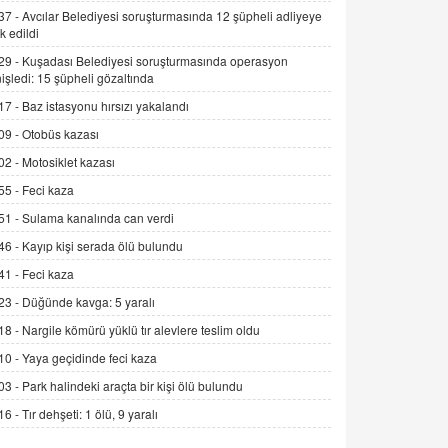
Alınmalı?
37 -
Avcılar Belediyesi soruşturmasında 12 şüpheli adliyeye
k edildi
9.12.2025 10:11
29 -
Kuşadası Belediyesi soruşturmasında operasyon
İNCİ GÜL AKÖL
işledi: 15 şüpheli gözaltında
Trump Keşke Adana'yı da Ziyaret Etse...
17 -
Baz istasyonu hırsızı yakalandı
06.07.2026 13:00
09 -
Otobüs kazası
02 -
Motosiklet kazası
ADEM AKÖL
55 -
Feci kaza
Esed Destekçilerinin Yüzüne Vurulan
Şamar: Sednaya
51 -
Sulama kanalında can verdi
11.12.2024 12:30
46 -
Kayıp kişi serada ölü bulundu
DR. EKREM ASLAN
41 -
Feci kaza
Gerçek Ne, Algı Ne? "Beraber
23 -
Düğünde kavga: 5 yaralı
Yürüyoruz" Cümlesinin Peşinden
18 -
Nargile kömürü yüklü tır alevlere teslim oldu
19.07.2025 12:45
10 -
Yaya geçidinde feci kaza
GÖNÜL MENEKŞE
03 -
Park halindeki araçta bir kişi ölü bulundu
Şifacının Yolu
16 -
Tır dehşeti: 1 ölü, 9 yaralı
04.11.2025 12:56