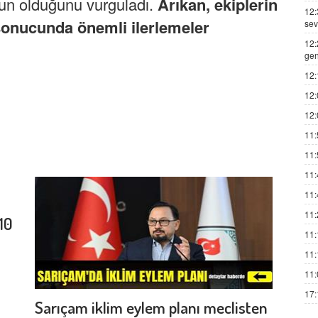
run olduğunu vurguladı.
Arıkan, ekiplerin
12:
 sonucunda önemli ilerlemeler
sev
12:
gen
12:
12:
12:
11:
11:
11:
11:
11:
10
11:
11:
11:
17:
Sarıçam iklim eylem planı meclisten