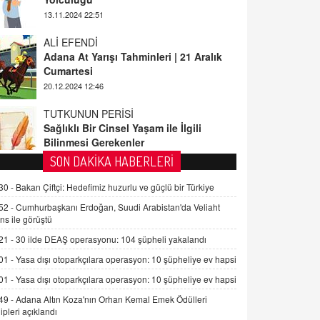
ALİ EFENDİ
Adana At Yarışı Tahminleri | 21 Aralık
Cumartesi
20.12.2024 12:46
TUTKUNUN PERİSİ
Sağlıklı Bir Cinsel Yaşam ile İlgili
Bilinmesi Gerekenler
08.11.2024 13:16
FARUK ÖNALAN
SON DAKİKA HABERLERİ
Tezkere Onaylanmasaydı…
30 -
Bakan Çiftçi: Hedefimiz huzurlu ve güçlü bir Türkiye
2 Kasım 2021 Salı 00:11
52 -
Cumhurbaşkanı Erdoğan, Suudi Arabistan'da Veliaht
ns ile görüştü
AV. DOĞAN CAN DOĞAN
21 -
30 ilde DEAŞ operasyonu: 104 şüpheli yakalandı
Kişisel verilerin korunması ve dijital
hukukun gelişimi
01 -
Yasa dışı otoparkçılara operasyon: 10 şüpheliye ev hapsi
15.09.2025 16:17
01 -
Yasa dışı otoparkçılara operasyon: 10 şüpheliye ev hapsi
49 -
Adana Altın Koza'nın Orhan Kemal Emek Ödülleri
SEHER EREK
ipleri açıklandı
Kış Ayları Geldi, Hangi Önlemler