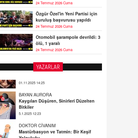
24 Temmuz 2026 Cuma
Özgür Özel'in Yeni Partisi için
kuruluş başvurusu yapıldı
24 Temmuz 2026 Cuma
Otomobil şarampole devrildi: 3
ölü, 1 yaralı
24 Temmuz 2026 Cuma
YAZARLAR
BAYAN AURORA
Kaygıları Düşüren, Sinirleri Düzelten
Bitkiler
5.1.2025 12:23
DOKTOR CİVANIM
Mastürbasyon ve Tatmin: Bir Keşif
Yolculuğu
13.11.2024 22:51