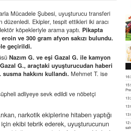
arla Mücadele Şubesi, uyuşturucu transferi
düzenledi. Ekipler, tespit ettikleri iki aracı
dektör köpekleriyle arama yaptı.
Pikapta
 eroin ve 300 gram afyon sakızı bulundu.
e geçirildi.
cüsü
Nazım G. ve eşi Gazal G. ile kamyon
 Gazal G., araçtaki uyuşturucudan haberi
. susma hakkını kullandı.
Mehmet T. ise
16:
15:
Pre
üpheli adliyeye sevk edildi ve nöbetçi
13:
13:
kan, narkotik ekiplerine hitaben yaptığı
13:
için ekibi tebrik ederek, uyuşturucunun
12:
sah