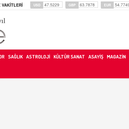
47.5229
63.7878
54.774
 VAKİTLERİ
USD
GBP
EUR
yıl
OR
SAĞLIK
ASTROLOJİ
KÜLTÜR SANAT
ASAYİŞ
MAGAZİN