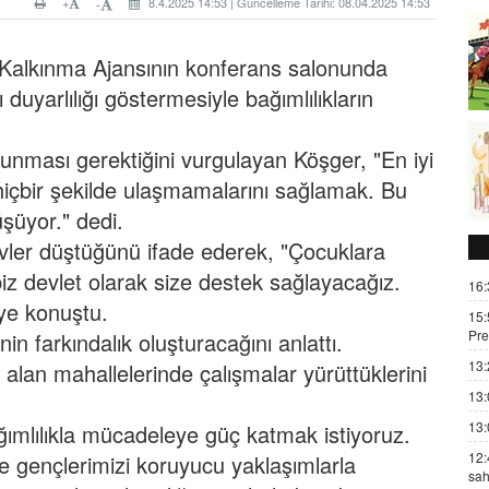
+
8.4.2025 14:53 | Güncelleme Tarihi: 08.04.2025 14:53
-
Kalkınma Ajansının konferans salonunda
uyarlılığı göstermesiyle bağımlılıkların
olunması gerektiğini vurgulayan Köşger, "En iyi
 hiçbir şekilde ulaşmamalarını sağlamak. Bu
şüyor." dedi.
vler düştüğünü ifade ederek, "Çocuklara
iz devlet olarak size destek sağlayacağız.
16:
iye konuştu.
15:
Pre
in farkındalık oluşturacağını anlattı.
13:
alan mahallelerinde çalışmalar yürüttüklerini
13:
13:
ağımlılıkla mücadeleye güç katmak istiyoruz.
12:
ve gençlerimizi koruyucu yaklaşımlarla
sah