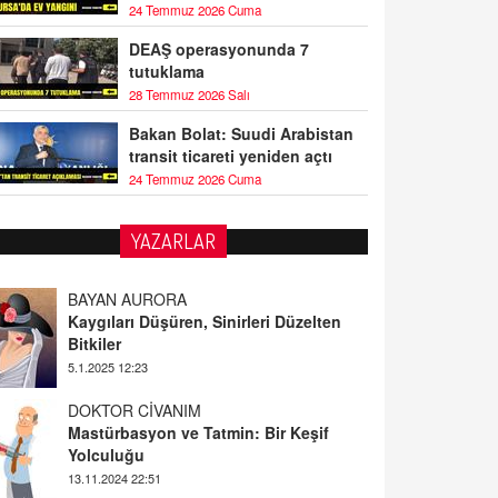
24 Temmuz 2026 Cuma
DEAŞ operasyonunda 7
tutuklama
28 Temmuz 2026 Salı
Bakan Bolat: Suudi Arabistan
transit ticareti yeniden açtı
24 Temmuz 2026 Cuma
YAZARLAR
BAYAN AURORA
Kaygıları Düşüren, Sinirleri Düzelten
Bitkiler
5.1.2025 12:23
DOKTOR CİVANIM
Mastürbasyon ve Tatmin: Bir Keşif
Yolculuğu
13.11.2024 22:51