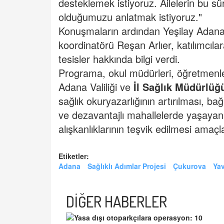
desteklemek istiyoruz. Ailelerin bu sür
olduğumuzu anlatmak istiyoruz."
Konuşmaların ardından Yeşilay Adana
koordinatörü Reşan Arlıer, katılımcıla
tesisler hakkında bilgi verdi.
Programa, okul müdürleri, öğretmenler
Adana Valiliği ve
İl Sağlık Müdürlüğ
sağlık okuryazarlığının artırılması, ba
ve dezavantajlı mahallelerde yaşayan 
alışkanlıklarının teşvik edilmesi amaçl
Etiketler:
Adana
Sağlıklı Adımlar Projesi
Çukurova
Ya
DİĞER HABERLER