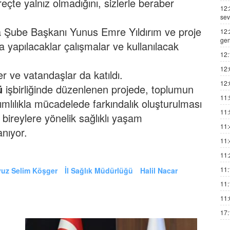
eçte yalnız olmadığını, sizlerle beraber
12:
sev
 Şube Başkanı Yunus Emre Yıldırım ve proje
12:
gen
ra yapılacaklar çalışmalar ve kullanılacak
12:
12:
 ve vatandaşlar da katıldı.
12:
ü
işbirliğinde düzenlenen projede, toplumun
11:
ğımlılıkla mücadelede farkındalık oluşturulması
11:
bireylere yönelik sağlıklı yaşam
11:
anıyor.
11:
11:
11:
vuz Selim Köşger
İl Sağlık Müdürlüğü
Halil Nacar
11:
11:
17: