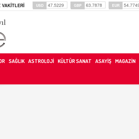
47.5229
63.7878
54.774
 VAKİTLERİ
USD
GBP
EUR
yıl
OR
SAĞLIK
ASTROLOJİ
KÜLTÜR SANAT
ASAYİŞ
MAGAZİN