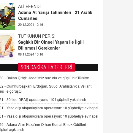
ALİ EFENDİ
Adana At Yarışı Tahminleri | 21 Aralık
Cumartesi
20.12.2024 12:46
TUTKUNUN PERİSİ
Sağlıklı Bir Cinsel Yaşam ile İlgili
Bilinmesi Gerekenler
08.11.2024 13:16
FARUK ÖNALAN
SON DAKİKA HABERLERİ
Tezkere Onaylanmasaydı…
30 -
Bakan Çiftçi: Hedefimiz huzurlu ve güçlü bir Türkiye
2 Kasım 2021 Salı 00:11
52 -
Cumhurbaşkanı Erdoğan, Suudi Arabistan'da Veliaht
ns ile görüştü
AV. DOĞAN CAN DOĞAN
21 -
30 ilde DEAŞ operasyonu: 104 şüpheli yakalandı
Kişisel verilerin korunması ve dijital
hukukun gelişimi
01 -
Yasa dışı otoparkçılara operasyon: 10 şüpheliye ev hapsi
15.09.2025 16:17
01 -
Yasa dışı otoparkçılara operasyon: 10 şüpheliye ev hapsi
49 -
Adana Altın Koza'nın Orhan Kemal Emek Ödülleri
SEHER EREK
ipleri açıklandı
Kış Ayları Geldi, Hangi Önlemler