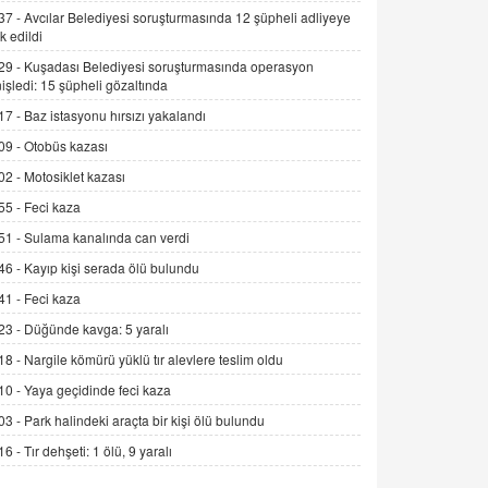
Alınmalı?
37 -
Avcılar Belediyesi soruşturmasında 12 şüpheli adliyeye
k edildi
9.12.2025 10:11
29 -
Kuşadası Belediyesi soruşturmasında operasyon
İNCİ GÜL AKÖL
işledi: 15 şüpheli gözaltında
Trump Keşke Adana'yı da Ziyaret Etse...
17 -
Baz istasyonu hırsızı yakalandı
06.07.2026 13:00
09 -
Otobüs kazası
02 -
Motosiklet kazası
ADEM AKÖL
55 -
Feci kaza
Esed Destekçilerinin Yüzüne Vurulan
Şamar: Sednaya
51 -
Sulama kanalında can verdi
11.12.2024 12:30
46 -
Kayıp kişi serada ölü bulundu
DR. EKREM ASLAN
41 -
Feci kaza
Gerçek Ne, Algı Ne? "Beraber
23 -
Düğünde kavga: 5 yaralı
Yürüyoruz" Cümlesinin Peşinden
18 -
Nargile kömürü yüklü tır alevlere teslim oldu
19.07.2025 12:45
10 -
Yaya geçidinde feci kaza
GÖNÜL MENEKŞE
03 -
Park halindeki araçta bir kişi ölü bulundu
Şifacının Yolu
16 -
Tır dehşeti: 1 ölü, 9 yaralı
04.11.2025 12:56