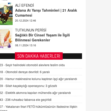
ALİ EFENDİ
Adana At Yarışı Tahminleri | 21 Aralık
Cumartesi
20.12.2024 12:46
TUTKUNUN PERİSİ
Sağlıklı Bir Cinsel Yaşam ile İlgili
Bilinmesi Gerekenler
08.11.2024 13:16
FARUK ÖNALAN
SON DAKİKA HABERLERİ
Tezkere Onaylanmasaydı…
23 -
Seyir halindeki otomobil alevlere teslim oldu
2 Kasım 2021 Salı 00:11
18 -
Otomobil dereye devrildi: 6 yaralı
20 -
Hamur makinesine kolunu kaptıran işçi ağır yaralandı
AV. DOĞAN CAN DOĞAN
Kişisel verilerin korunması ve dijital
59 -
Silah kaçakçılığı operasyonu: 3 gözaltı
hukukun gelişimi
52 -
Elektrik akımına kapılan mühendis ağır yaralandı
15.09.2025 16:17
43 -
236 ruhsatsız tabanca ele geçirildi
SEHER EREK
07 -
Yakalanan firari FETÖ hükümlüsünün ifadesine ilişkin
Kış Ayları Geldi, Hangi Önlemler
klama