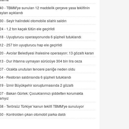
Alınmalı?
40 -
TBMM'ye sunulan 12 maddelik çerçeve yasa teklifinin
9.12.2025 10:11
ayları açıklandı
30 -
Seyir halindeki otomobile silahlı saldırı
İNCİ GÜL AKÖL
Trump Keşke Adana'yı da Ziyaret Etse...
24 -
1,2 ton kaçak tütün ele geçirildi
06.07.2026 13:00
18 -
Uyuşturucu operasyonunda 6 şüpheli tutuklandı
12 -
257 bin uyuşturucu hap ele geçirildi
ADEM AKÖL
20 -
Avcılar Belediyesi ihalesine operasyon: 13 gözaltı kararı
Esed Destekçilerinin Yüzüne Vurulan
13 -
Dur ihtarına uymayan sürücüye 304 bin lira ceza
Şamar: Sednaya
11.12.2024 12:30
07 -
Ocakta unutulan tencere paniğe neden oldu
54 -
Restoran saldırısında 6 şüpheli tutuklandı
DR. EKREM ASLAN
Gerçek Ne, Algı Ne? "Beraber
19 -
İzmir Büyükşehir soruşturmasında 2 gözaltı
Yürüyoruz" Cümlesinin Peşinden
07 -
Bakan Gürlek: Çocuklarımızı şiddetten korumakta
19.07.2025 12:45
arlıyız
58 -
Terörsüz Türkiye' kanun teklifi TBMM'ye sunuluyor
GÖNÜL MENEKŞE
Şifacının Yolu
50 -
Kontrolden çıkan otomobil parka daldı
04.11.2025 12:56