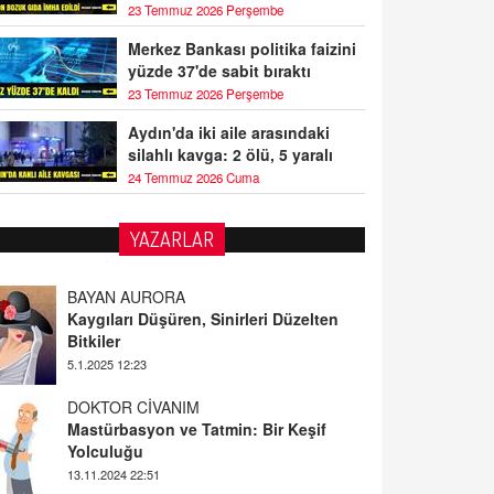
23 Temmuz 2026 Perşembe
Merkez Bankası politika faizini
yüzde 37'de sabit bıraktı
23 Temmuz 2026 Perşembe
Aydın'da iki aile arasındaki
silahlı kavga: 2 ölü, 5 yaralı
24 Temmuz 2026 Cuma
YAZARLAR
BAYAN AURORA
Kaygıları Düşüren, Sinirleri Düzelten
Bitkiler
5.1.2025 12:23
DOKTOR CİVANIM
Mastürbasyon ve Tatmin: Bir Keşif
Yolculuğu
13.11.2024 22:51