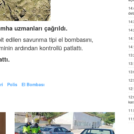
14:
det
14:
imha
uzmanları çağrıldı.
14:
pit edilen savunma tipi el bombasını,
14:
nin ardından kontrollü patlattı.
14:
13:
ttı.
13:
13:
12:
ri
Polis
El Bombası
12:
12:
kar
11:
11: