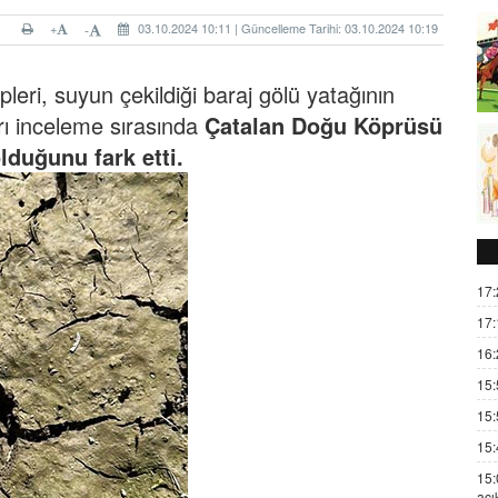
+
03.10.2024 10:11 | Güncelleme Tarihi: 03.10.2024 10:19
-
eri, suyun çekildiği baraj gölü yatağının
rı inceleme sırasında
Çatalan Doğu Köprüsü
lduğunu fark etti.
17:
17:
16:
15:
15:
15:
15:
açı