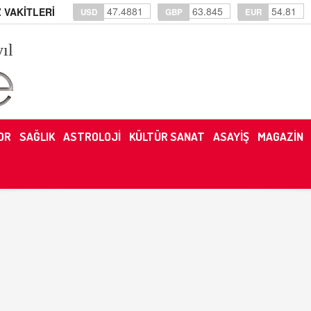
47.4881
63.845
54.81
 VAKİTLERİ
USD
GBP
EUR
yıl
OR
SAĞLIK
ASTROLOJİ
KÜLTÜR SANAT
ASAYİŞ
MAGAZİN