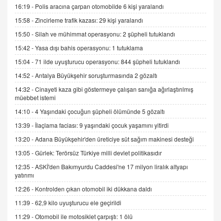
9.12.2025 10:11
16:19 -
Polis aracına çarpan otomobilde 6 kişi yaralandı
15:58 -
Zincirleme trafik kazası: 29 kişi yaralandı
İNCİ GÜL AKÖL
15:50 -
Silah ve mühimmat operasyonu: 2 şüpheli tutuklandı
Trump Keşke Adana'yı da Ziyaret Etse...
15:42 -
Yasa dışı bahis operasyonu: 1 tutuklama
06.07.2026 13:00
15:04 -
71 ilde uyuşturucu operasyonu: 844 şüpheli tutuklandı
14:52 -
Antalya Büyükşehir soruşturmasında 2 gözaltı
ADEM AKÖL
14:32 -
Cinayeti kaza gibi göstermeye çalışan sanığa ağırlaştırılmış
Esed Destekçilerinin Yüzüne Vurulan Şamar:
müebbet istemi
Sednaya
14:10 -
4 Yaşındaki çocuğun şüpheli ölümünde 5 gözaltı
11.12.2024 12:30
13:39 -
İlaçlama faciası: 9 yaşındaki çocuk yaşamını yitirdi
DR. EKREM ASLAN
13:20 -
Adana Büyükşehir'den üreticiye süt sağım makinesi desteği
Gerçek Ne, Algı Ne? "Beraber Yürüyoruz"
Cümlesinin Peşinden
13:05 -
Gürlek: Terörsüz Türkiye milli devlet politikasıdır
19.07.2025 12:45
12:35 -
ASKİ'den Bakımyurdu Caddesi'ne 17 milyon liralık altyapı
yatırımı
GÖNÜL MENEKŞE
12:26 -
Kontrolden çıkan otomobil iki dükkana daldı
Şifacının Yolu
04.11.2025 12:56
11:39 -
62,9 kilo uyuşturucu ele geçirildi
11:29 -
Otomobil ile motosiklet çarpıştı: 1 ölü