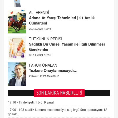
ALİ EFENDİ
Adana At Yarışı Tahminleri | 21 Aralık
Cumartesi
20.12.2024 12:46
TUTKUNUN PERİSİ
Sağlıklı Bir Cinsel Yaşam ile İlgili Bilinmesi
Gerekenler
08.11.2024 13:16
FARUK ÖNALAN
Tezkere Onaylanmasaydı…
2 Kasım 2021 Salı 00:11
AV. DOĞAN CAN DOĞAN
Kişisel verilerin korunması ve dijital hukukun
SON DAKİKA HABERLERİ
gelişimi
15.09.2025 16:17
17:16 -
Tır dehşeti: 1 ölü, 9 yaralı
SEHER EREK
17:00 -
198 saatlik kamera incelemesiyle suç örgütüne operasyon: 12
Kış Ayları Geldi, Hangi Önlemler Alınmalı?
gözaltı