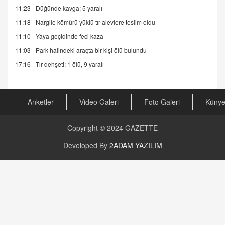
Şifacının Yolu
11:23 -
Düğünde kavga: 5 yaralı
04.11.2025 12:56
11:18 -
Nargile kömürü yüklü tır alevlere teslim oldu
11:10 -
Yaya geçidinde feci kaza
AV. RÜMEYSA ÖZKALE
11:03 -
Park halindeki araçta bir kişi ölü bulundu
Kira Uyuşmazlıklarında Dava Açmadan Önce
Arabulucuya Başvuru Şartı
17:16 -
Tır dehşeti: 1 ölü, 9 yaralı
23.09.2023 16:30
CAN UĞURATEŞ
Anketler
Video Galeri
Foto Galeri
Küny
Değişen yapısıyla Suriye
16.12.2024 14:16
Copyright © 2024
GAZETTE
GÜNLÜK BURÇ YORUMU
Developed By
2ADAM YAZILIM
Günlük Burç Yorumu | 22 Kasım 2024: Koç,
Boğa, İkizler ve Daha Fazlası!
20.11.2024 17:44
PEARL SİRİUS
Mars 4 Kasım’da Aslan Burcuna Geçiyor
01.11.2025 14:25