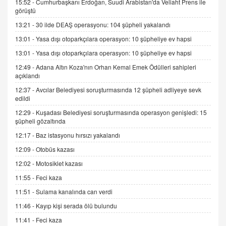
15:52 -
Cumhurbaşkanı Erdoğan, Suudi Arabistan'da Veliaht Prens ile
görüştü
SEHER EREK
13:21 -
30 ilde DEAŞ operasyonu: 104 şüpheli yakalandı
Kış Ayları Geldi, Hangi Önlemler Alınmalı?
13:01 -
Yasa dışı otoparkçılara operasyon: 10 şüpheliye ev hapsi
9.12.2025 10:11
13:01 -
Yasa dışı otoparkçılara operasyon: 10 şüpheliye ev hapsi
12:49 -
Adana Altın Koza'nın Orhan Kemal Emek Ödülleri sahipleri
İNCİ GÜL AKÖL
açıklandı
Trump Keşke Adana'yı da Ziyaret Etse...
06.07.2026 13:00
12:37 -
Avcılar Belediyesi soruşturmasında 12 şüpheli adliyeye sevk
edildi
12:29 -
Kuşadası Belediyesi soruşturmasında operasyon genişledi: 15
ADEM AKÖL
şüpheli gözaltında
Esed Destekçilerinin Yüzüne Vurulan Şamar:
12:17 -
Baz istasyonu hırsızı yakalandı
Sednaya
12:09 -
Otobüs kazası
11.12.2024 12:30
12:02 -
Motosiklet kazası
DR. EKREM ASLAN
11:55 -
Feci kaza
Gerçek Ne, Algı Ne? "Beraber Yürüyoruz"
Cümlesinin Peşinden
11:51 -
Sulama kanalında can verdi
19.07.2025 12:45
11:46 -
Kayıp kişi serada ölü bulundu
GÖNÜL MENEKŞE
11:41 -
Feci kaza