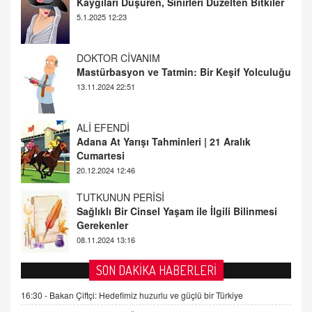
Mastürbasyon ve Tatmin: Bir Keşif Yolculuğu
13.11.2024 22:51
ALİ EFENDİ
Adana At Yarışı Tahminleri | 21 Aralık
Cumartesi
20.12.2024 12:46
TUTKUNUN PERİSİ
Sağlıklı Bir Cinsel Yaşam ile İlgili Bilinmesi
Gerekenler
08.11.2024 13:16
FARUK ÖNALAN
Tezkere Onaylanmasaydı…
2 Kasım 2021 Salı 00:11
AV. DOĞAN CAN DOĞAN
SON DAKİKA HABERLERİ
Kişisel verilerin korunması ve dijital hukukun
gelişimi
16:30 -
Bakan Çiftçi: Hedefimiz huzurlu ve güçlü bir Türkiye
15.09.2025 16:17