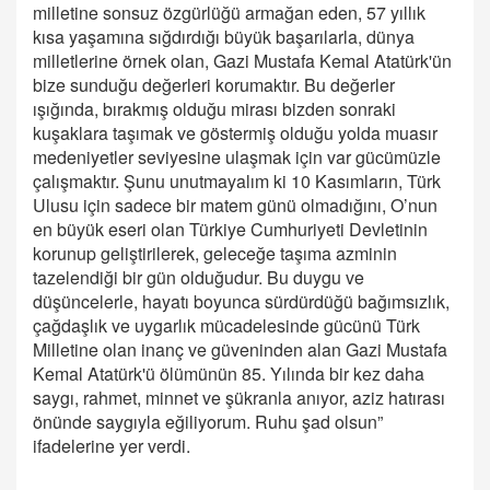
milletine sonsuz özgürlüğü armağan eden, 57 yıllık
kısa yaşamına sığdırdığı büyük başarılarla, dünya
milletlerine örnek olan, Gazi Mustafa Kemal Atatürk'ün
bize sunduğu değerleri korumaktır. Bu değerler
ışığında, bırakmış olduğu mirası bizden sonraki
kuşaklara taşımak ve göstermiş olduğu yolda muasır
medeniyetler seviyesine ulaşmak için var gücümüzle
çalışmaktır. Şunu unutmayalım ki 10 Kasımların, Türk
Ulusu için sadece bir matem günü olmadığını, O’nun
en büyük eseri olan Türkiye Cumhuriyeti Devletinin
korunup geliştirilerek, geleceğe taşıma azminin
tazelendiği bir gün olduğudur. Bu duygu ve
düşüncelerle, hayatı boyunca sürdürdüğü bağımsızlık,
çağdaşlık ve uygarlık mücadelesinde gücünü Türk
Milletine olan inanç ve güveninden alan Gazi Mustafa
Kemal Atatürk'ü ölümünün 85. Yılında bir kez daha
saygı, rahmet, minnet ve şükranla anıyor, aziz hatırası
önünde saygıyla eğiliyorum. Ruhu şad olsun”
ifadelerine yer verdi.