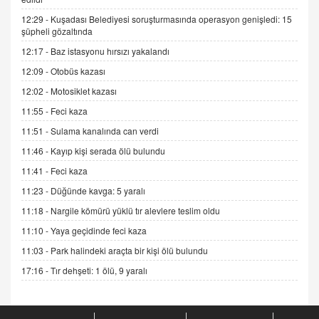
12:29 -
Kuşadası Belediyesi soruşturmasında operasyon genişledi: 15
ADEM AKÖL
şüpheli gözaltında
Esed Destekçilerinin Yüzüne Vurulan Şamar:
12:17 -
Baz istasyonu hırsızı yakalandı
Sednaya
12:09 -
Otobüs kazası
11.12.2024 12:30
12:02 -
Motosiklet kazası
DR. EKREM ASLAN
11:55 -
Feci kaza
Gerçek Ne, Algı Ne? "Beraber Yürüyoruz"
Cümlesinin Peşinden
11:51 -
Sulama kanalında can verdi
19.07.2025 12:45
11:46 -
Kayıp kişi serada ölü bulundu
GÖNÜL MENEKŞE
11:41 -
Feci kaza
Şifacının Yolu
11:23 -
Düğünde kavga: 5 yaralı
04.11.2025 12:56
11:18 -
Nargile kömürü yüklü tır alevlere teslim oldu
11:10 -
Yaya geçidinde feci kaza
AV. RÜMEYSA ÖZKALE
11:03 -
Park halindeki araçta bir kişi ölü bulundu
Kira Uyuşmazlıklarında Dava Açmadan Önce
Arabulucuya Başvuru Şartı
17:16 -
Tır dehşeti: 1 ölü, 9 yaralı
23.09.2023 16:30
CAN UĞURATEŞ