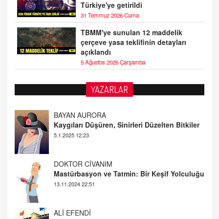
Türkiye'ye getirildi
31 Temmuz 2026 Cuma
TBMM'ye sunulan 12 maddelik
çerçeve yasa teklifinin detayları
açıklandı
5 Ağustos 2026 Çarşamba
YAZARLAR
DOKTOR CİVANIM
Mastürbasyon ve Tatmin: Bir Keşif Yolculuğu
13.11.2024 22:51
ALİ EFENDİ
Adana At Yarışı Tahminleri | 21 Aralık
Cumartesi
20.12.2024 12:46
TUTKUNUN PERİSİ