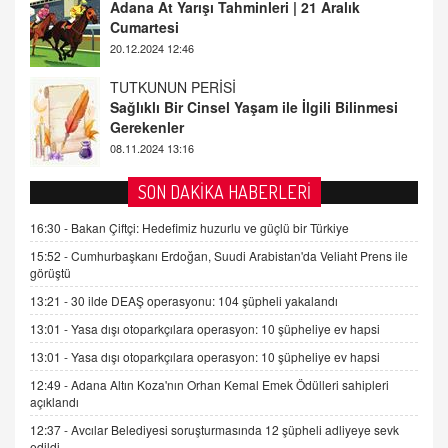
Sağlıklı Bir Cinsel Yaşam ile İlgili Bilinmesi
Gerekenler
08.11.2024 13:16
FARUK ÖNALAN
Tezkere Onaylanmasaydı…
2 Kasım 2021 Salı 00:11
AV. DOĞAN CAN DOĞAN
SON DAKİKA HABERLERİ
Kişisel verilerin korunması ve dijital hukukun
gelişimi
16:30 -
Bakan Çiftçi: Hedefimiz huzurlu ve güçlü bir Türkiye
15.09.2025 16:17
15:52 -
Cumhurbaşkanı Erdoğan, Suudi Arabistan'da Veliaht Prens ile
görüştü
SEHER EREK
13:21 -
30 ilde DEAŞ operasyonu: 104 şüpheli yakalandı
Kış Ayları Geldi, Hangi Önlemler Alınmalı?
13:01 -
Yasa dışı otoparkçılara operasyon: 10 şüpheliye ev hapsi
9.12.2025 10:11
13:01 -
Yasa dışı otoparkçılara operasyon: 10 şüpheliye ev hapsi
12:49 -
Adana Altın Koza'nın Orhan Kemal Emek Ödülleri sahipleri
İNCİ GÜL AKÖL
açıklandı
Trump Keşke Adana'yı da Ziyaret Etse...
06.07.2026 13:00
12:37 -
Avcılar Belediyesi soruşturmasında 12 şüpheli adliyeye sevk
edildi