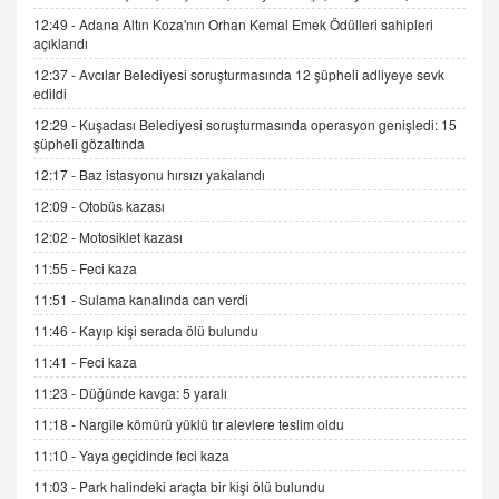
12:49 -
Adana Altın Koza'nın Orhan Kemal Emek Ödülleri sahipleri
İNCİ GÜL AKÖL
açıklandı
Trump Keşke Adana'yı da Ziyaret Etse...
06.07.2026 13:00
12:37 -
Avcılar Belediyesi soruşturmasında 12 şüpheli adliyeye sevk
edildi
12:29 -
Kuşadası Belediyesi soruşturmasında operasyon genişledi: 15
ADEM AKÖL
şüpheli gözaltında
Esed Destekçilerinin Yüzüne Vurulan Şamar:
12:17 -
Baz istasyonu hırsızı yakalandı
Sednaya
12:09 -
Otobüs kazası
11.12.2024 12:30
12:02 -
Motosiklet kazası
DR. EKREM ASLAN
11:55 -
Feci kaza
Gerçek Ne, Algı Ne? "Beraber Yürüyoruz"
Cümlesinin Peşinden
11:51 -
Sulama kanalında can verdi
19.07.2025 12:45
11:46 -
Kayıp kişi serada ölü bulundu
GÖNÜL MENEKŞE
11:41 -
Feci kaza
Şifacının Yolu
11:23 -
Düğünde kavga: 5 yaralı
04.11.2025 12:56
11:18 -
Nargile kömürü yüklü tır alevlere teslim oldu
11:10 -
Yaya geçidinde feci kaza
AV. RÜMEYSA ÖZKALE
11:03 -
Park halindeki araçta bir kişi ölü bulundu
Kira Uyuşmazlıklarında Dava Açmadan Önce