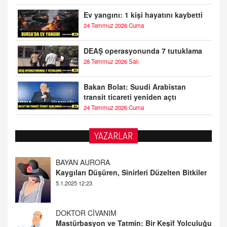
Ev yangını: 1 kişi hayatını kaybetti
24 Temmuz 2026 Cuma
DEAŞ operasyonunda 7 tutuklama
28 Temmuz 2026 Salı
Bakan Bolat: Suudi Arabistan
transit ticareti yeniden açtı
24 Temmuz 2026 Cuma
YAZARLAR
DOKTOR CİVANIM
Mastürbasyon ve Tatmin: Bir Keşif Yolculuğu
13.11.2024 22:51
ALİ EFENDİ
Adana At Yarışı Tahminleri | 21 Aralık