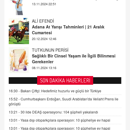
Cumartesi
20.12.2024 12:46
TUTKUNUN PERİSİ
Sağlıklı Bir Cinsel Yaşam ile İlgili Bilinmesi
Gerekenler
08.11.2024 13:16
FARUK ÖNALAN
Tezkere Onaylanmasaydı…
2 Kasım 2021 Salı 00:11
AV. DOĞAN CAN DOĞAN
SON DAKİKA HABERLERİ
Kişisel verilerin korunması ve dijital hukukun
gelişimi
16:30 -
Bakan Çiftçi: Hedefimiz huzurlu ve güçlü bir Türkiye
15.09.2025 16:17
15:52 -
Cumhurbaşkanı Erdoğan, Suudi Arabistan'da Veliaht Prens ile
görüştü
SEHER EREK
13:21 -
30 ilde DEAŞ operasyonu: 104 şüpheli yakalandı
Kış Ayları Geldi, Hangi Önlemler Alınmalı?
13:01 -
Yasa dışı otoparkçılara operasyon: 10 şüpheliye ev hapsi
9.12.2025 10:11
13:01 -
Yasa dışı otoparkçılara operasyon: 10 şüpheliye ev hapsi