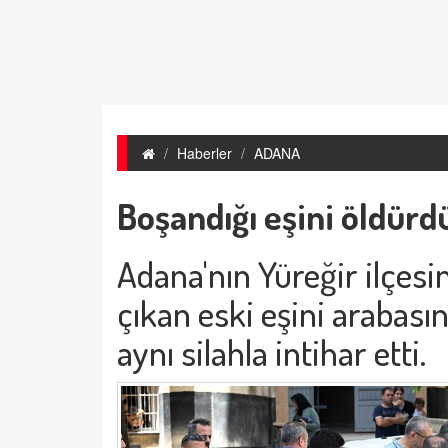
Haberler
ADANA
Boşandığı eşini öldürd
Adana'nın Yüreğir ilçesi
çıkan eski eşini arabası
aynı silahla intihar etti.