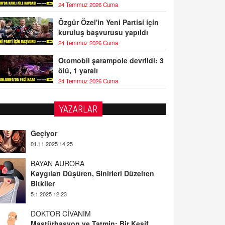
24 Temmuz 2026 Cuma
Özgür Özel'in Yeni Partisi için
kuruluş başvurusu yapıldı
24 Temmuz 2026 Cuma
Otomobil şarampole devrildi: 3
ölü, 1 yaralı
24 Temmuz 2026 Cuma
YAZARLAR
BAYAN AURORA
Kaygıları Düşüren, Sinirleri Düzelten
Bitkiler
5.1.2025 12:23
DOKTOR CİVANIM
Mastürbasyon ve Tatmin: Bir Keşif
Yolculuğu
13.11.2024 22:51