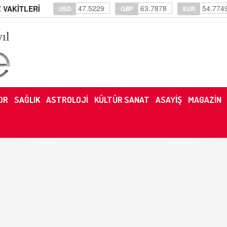
47.5229
63.7878
54.774
 VAKİTLERİ
USD
GBP
EUR
yıl
OR
SAĞLIK
ASTROLOJİ
KÜLTÜR SANAT
ASAYİŞ
MAGAZİN