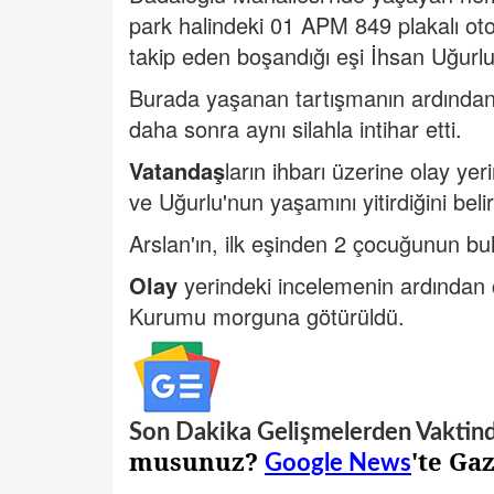
park halindeki 01 APM 849 plakalı oto
takip eden boşandığı eşi İhsan Uğurlu
Burada yaşanan tartışmanın ardından 
daha sonra aynı silahla intihar etti.
Vatandaş
ların ihbarı üzerine olay yer
ve Uğurlu'nun yaşamını yitirdiğini belir
Arslan'ın, ilk eşinden 2 çocuğunun bu
Olay
yerindeki incelemenin ardından
Kurumu morguna götürüldü.
Son Dakika Gelişmelerden Vaktin
musunuz?
'te Ga
Google News