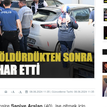
+
08.06.2024 11:35 | Güncelleme Tarihi: 08.06.2024 11:35
-
mşire
Saniye Arslan
(40), işe gitmek için