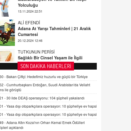
ALİ EFENDİ
Adana At Yarışı Tahminleri | 21 Aralık
Cumartesi
20.12.2024 12:46
TUTKUNUN PERİSİ
Sağlıklı Bir Cinsel Yaşam ile İlgili
Bilinmesi Gerekenler
08.11.2024 13:16
FARUK ÖNALAN
SON DAKİKA HABERLERİ
Tezkere Onaylanmasaydı…
30 -
Bakan Çiftçi: Hedefimiz huzurlu ve güçlü bir Türkiye
2 Kasım 2021 Salı 00:11
52 -
Cumhurbaşkanı Erdoğan, Suudi Arabistan'da Veliaht
ns ile görüştü
AV. DOĞAN CAN DOĞAN
21 -
30 ilde DEAŞ operasyonu: 104 şüpheli yakalandı
Kişisel verilerin korunması ve dijital
hukukun gelişimi
01 -
Yasa dışı otoparkçılara operasyon: 10 şüpheliye ev hapsi
15.09.2025 16:17
01 -
Yasa dışı otoparkçılara operasyon: 10 şüpheliye ev hapsi
49 -
Adana Altın Koza'nın Orhan Kemal Emek Ödülleri
SEHER EREK
ipleri açıklandı
Kış Ayları Geldi, Hangi Önlemler