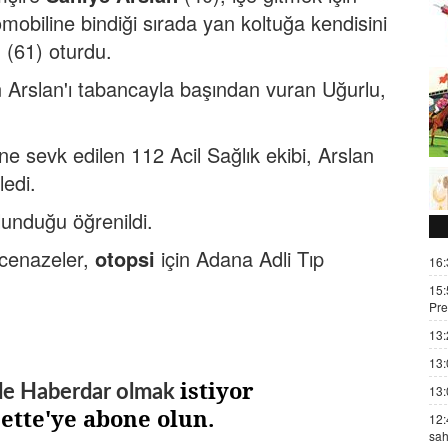
mobiline bindiği sırada yan koltuğa kendisini
 (61) oturdu.
Arslan'ı tabancayla başından vuran Uğurlu,
ine sevk edilen 112 Acil Sağlık ekibi, Arslan
ledi.
lunduğu öğrenildi.
 cenazeler,
otopsi
için Adana Adli Tıp
16:
15:
Pre
13:
13:
istiyor
de Haberdar olmak
13:
zette'ye abone olun.
12:
sah