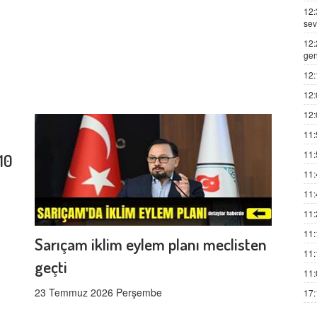
12:
sev
12:
gen
12:
12:
12:
11:
11:
10
11:
11:
11:
11:
Sarıçam iklim eylem planı meclisten
11:
geçti
11:
23 Temmuz 2026 Perşembe
17: