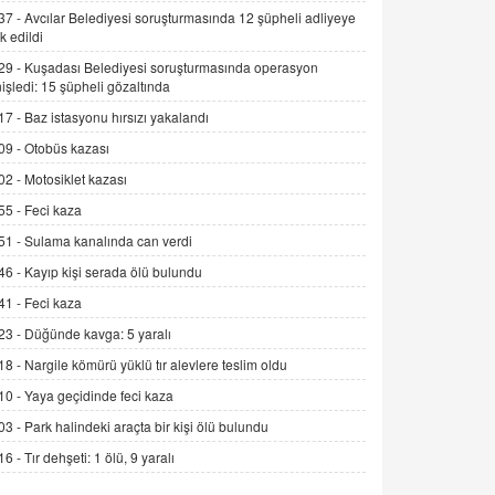
Alınmalı?
37 -
Avcılar Belediyesi soruşturmasında 12 şüpheli adliyeye
k edildi
9.12.2025 10:11
29 -
Kuşadası Belediyesi soruşturmasında operasyon
İNCİ GÜL AKÖL
işledi: 15 şüpheli gözaltında
Trump Keşke Adana'yı da Ziyaret Etse...
17 -
Baz istasyonu hırsızı yakalandı
06.07.2026 13:00
09 -
Otobüs kazası
02 -
Motosiklet kazası
ADEM AKÖL
55 -
Feci kaza
Esed Destekçilerinin Yüzüne Vurulan
Şamar: Sednaya
51 -
Sulama kanalında can verdi
11.12.2024 12:30
46 -
Kayıp kişi serada ölü bulundu
DR. EKREM ASLAN
41 -
Feci kaza
Gerçek Ne, Algı Ne? "Beraber
23 -
Düğünde kavga: 5 yaralı
Yürüyoruz" Cümlesinin Peşinden
18 -
Nargile kömürü yüklü tır alevlere teslim oldu
19.07.2025 12:45
10 -
Yaya geçidinde feci kaza
GÖNÜL MENEKŞE
03 -
Park halindeki araçta bir kişi ölü bulundu
Şifacının Yolu
16 -
Tır dehşeti: 1 ölü, 9 yaralı
04.11.2025 12:56