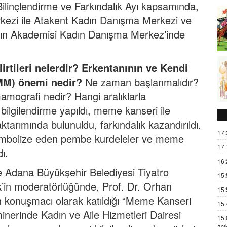
linçlendirme ve Farkındalık Ayı kapsamında,
ezi ile Atakent Kadın Danışma Merkezi ve
ın Akademisi Kadın Danışma Merkez’inde
rtileri nelerdir? Erkentanının ve Kendi
MM) önemi nedir?
Ne zaman başlanmalıdır?
mamografi nedir? Hangi aralıklarla
a bilgilendirme yapıldı, meme kanseri ile
ktarımında bulunuldu, farkındalık kazandırıldı.
17:
embolize eden pembe kurdeleler ve meme
17:
ı.
16:
 Adana Büyükşehir Belediyesi Tiyatro
15:
’in moderatörlüğünde, Prof. Dr. Orhan
15:
n konuşmacı olarak katıldığı “Meme Kanseri
15:
inerinde Kadın ve Aile Hizmetleri Dairesi
15:
açı