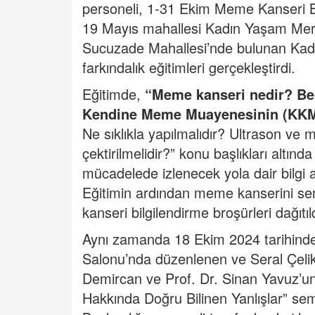
personeli, 1-31 Ekim Meme Kanseri Bi
19 Mayıs mahallesi Kadın Yaşam Merk
Sucuzade Mahallesi’nde bulunan Kad
farkındalık eğitimleri gerçekleştirdi.
Eğitimde,
“Meme kanseri nedir? Beli
Kendine Meme Muayenesinin (KK
Ne sıklıkla yapılmalıdır? Ultrason ve 
çektirilmelidir?” konu başlıkları altınd
mücadelede izlenecek yola dair bilgi a
Eğitimin ardından meme kanserini s
kanseri bilgilendirme broşürleri dağıtıld
Aynı zamanda 18 Ekim 2024 tarihinde
Salonu’nda düzenlenen ve Seral Çelik
Demircan ve Prof. Dr. Sinan Yavuz’u
Hakkında Doğru Bilinen Yanlışlar” sem