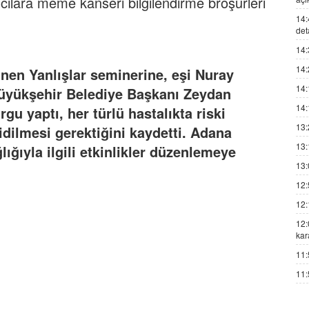
mcılara meme kanseri bilgilendirme broşürleri
14:
det
14:
14:
en Yanlışlar seminerine, eşi Nuray
14:
 Büyükşehir Belediye Başkanı Zeydan
14:
gu yaptı, her türlü hastalıkta riski
13:
idilmesi gerektiğini kaydetti. Adana
13:
ığıyla ilgili etkinlikler düzenlemeye
13:
12:
12:
12:
kar
11:
11: