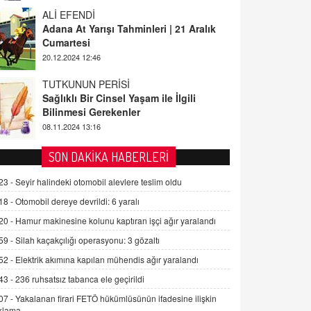
ALİ EFENDİ
Adana At Yarışı Tahminleri | 21 Aralık
Cumartesi
20.12.2024 12:46
TUTKUNUN PERİSİ
Sağlıklı Bir Cinsel Yaşam ile İlgili
Bilinmesi Gerekenler
08.11.2024 13:16
FARUK ÖNALAN
SON DAKİKA HABERLERİ
Tezkere Onaylanmasaydı…
23 -
Seyir halindeki otomobil alevlere teslim oldu
2 Kasım 2021 Salı 00:11
18 -
Otomobil dereye devrildi: 6 yaralı
20 -
Hamur makinesine kolunu kaptıran işçi ağır yaralandı
AV. DOĞAN CAN DOĞAN
Kişisel verilerin korunması ve dijital
59 -
Silah kaçakçılığı operasyonu: 3 gözaltı
hukukun gelişimi
52 -
Elektrik akımına kapılan mühendis ağır yaralandı
15.09.2025 16:17
43 -
236 ruhsatsız tabanca ele geçirildi
SEHER EREK
07 -
Yakalanan firari FETÖ hükümlüsünün ifadesine ilişkin
Kış Ayları Geldi, Hangi Önlemler
klama