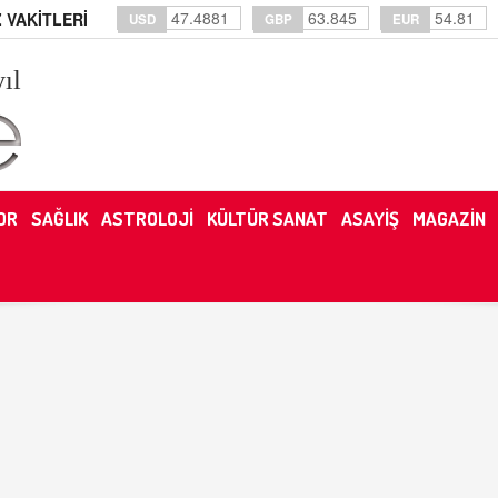
47.4881
63.845
54.81
 VAKİTLERİ
USD
GBP
EUR
yıl
OR
SAĞLIK
ASTROLOJİ
KÜLTÜR SANAT
ASAYİŞ
MAGAZİN