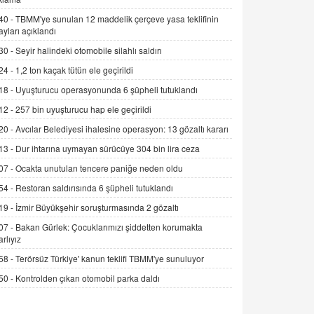
Alınmalı?
40 -
TBMM'ye sunulan 12 maddelik çerçeve yasa teklifinin
9.12.2025 10:11
ayları açıklandı
30 -
Seyir halindeki otomobile silahlı saldırı
İNCİ GÜL AKÖL
Trump Keşke Adana'yı da Ziyaret Etse...
24 -
1,2 ton kaçak tütün ele geçirildi
06.07.2026 13:00
18 -
Uyuşturucu operasyonunda 6 şüpheli tutuklandı
12 -
257 bin uyuşturucu hap ele geçirildi
ADEM AKÖL
20 -
Avcılar Belediyesi ihalesine operasyon: 13 gözaltı kararı
Esed Destekçilerinin Yüzüne Vurulan
13 -
Dur ihtarına uymayan sürücüye 304 bin lira ceza
Şamar: Sednaya
11.12.2024 12:30
07 -
Ocakta unutulan tencere paniğe neden oldu
54 -
Restoran saldırısında 6 şüpheli tutuklandı
DR. EKREM ASLAN
Gerçek Ne, Algı Ne? "Beraber
19 -
İzmir Büyükşehir soruşturmasında 2 gözaltı
Yürüyoruz" Cümlesinin Peşinden
07 -
Bakan Gürlek: Çocuklarımızı şiddetten korumakta
19.07.2025 12:45
arlıyız
58 -
Terörsüz Türkiye' kanun teklifi TBMM'ye sunuluyor
GÖNÜL MENEKŞE
Şifacının Yolu
50 -
Kontrolden çıkan otomobil parka daldı
04.11.2025 12:56