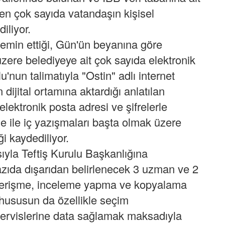
den çok sayıda vatandaşın kişisel
diliyor.
 temin ettiği, Gün'ün beyanına göre
üzere belediyeye ait çok sayıda elektronik
'nun talimatıyla "Ostin" adlı internet
n dijital ortamına aktardığı anlatılan
lektronik posta adresi ve şifrelerle
lge ile iç yazışmaları başta olmak üzere
ği kaydediliyor.
yla Teftiş Kurulu Başkanlığına
azıda dışarıdan belirlenecek 3 uzman ve 2
ra erişme, inceleme yapma ve kopyalama
u hususun da özellikle seçim
 servislerine data sağlamak maksadıyla