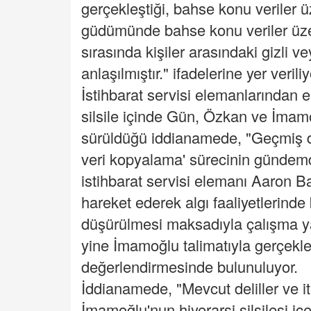
gerçekleştiği, bahse konu veriler ü
güdümünde bahse konu veriler üzeri
sırasında kişiler arasındaki gizli v
anlaşılmıştır." ifadelerine yer veriliy
İstihbarat servisi elemanlarından el
silsile içinde Gün, Özkan ve İmam
sürüldüğü iddianamede, "Geçmiş
veri kopyalama' sürecinin gündemd
istihbarat servisi elemanı Aaron B
hareket ederek algı faaliyetlerin
düşürülmesi maksadıyla çalışma yap
yine İmamoğlu talimatıyla gerçekleşt
değerlendirmesinde bulunuluyor.
İddianamede, "Mevcut deliller ve it
İmamoğlu'nun hiyerarşi silsilesi içer