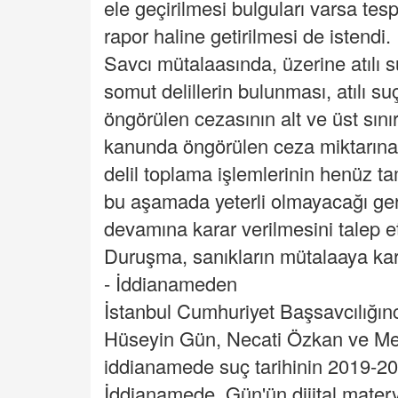
ele geçirilmesi bulguları varsa tes
rapor haline getirilmesi de istendi.
Savcı mütalaasında, üzerine atılı
somut delillerin bulunması, atılı s
öngörülen cezasının alt ve üst sınırl
kanunda öngörülen ceza miktarına g
delil toplama işlemlerinin henüz t
bu aşamada yeterli olmayacağı gerek
devamına karar verilmesini talep et
Duruşma, sanıkların mütalaaya kar
- İddianameden
İstanbul Cumhuriyet Başsavcılığın
Hüseyin Gün, Necati Özkan ve Me
iddianamede suç tarihinin 2019-2025 
İddianamede, Gün'ün dijital matery