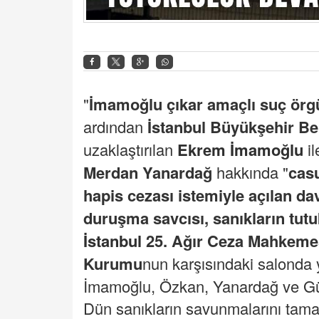
"
İmamoğlu çıkar amaçlı suç örg
ardından
İstanbul Büyükşehir Be
uzaklaştırılan
Ekrem İmamoğlu
i
Merdan Yanardağ
hakkında "
casu
hapis cezası istemiyle açılan da
duruşma savcısı, sanıkların tutuk
İstanbul
25. Ağır Ceza Mahkemes
Kurumu
nun karşısındaki salonda 
İmamoğlu, Özkan, Yanardağ ve Gün 
Dün sanıkların savunmalarını tama