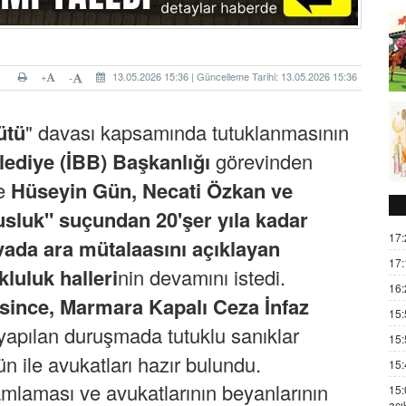
+
13.05.2026 15:36 | Güncelleme Tarihi: 13.05.2026 15:36
-
ütü
" davası kapsamında tutuklanmasının
lediye (İBB) Başkanlığı
görevinden
le
Hüseyin Gün, Necati Özkan ve
sluk" suçundan 20'şer yıla kadar
17:
vada ara mütalaasını açıklayan
17:
luluk halleri
nin devamını istedi.
16:
ince, Marmara Kapalı Ceza İnfaz
15:
yapılan duruşmada tutuklu sanıklar
15:
ile avukatları hazır bulundu.
15:
mlaması ve avukatlarının beyanlarının
15:
açı