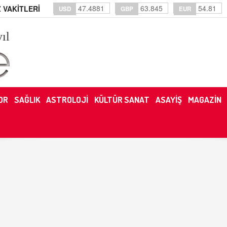
47.4881
63.845
54.81
 VAKİTLERİ
USD
GBP
EUR
yıl
OR
SAĞLIK
ASTROLOJİ
KÜLTÜR SANAT
ASAYİŞ
MAGAZİN