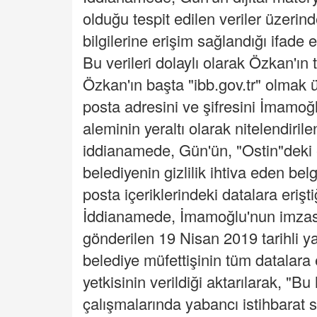
olduğu tespit edilen veriler üzerin
bilgilerine erişim sağlandığı ifade e
Bu verileri dolaylı olarak Özkan'ın
Özkan'ın başta "ibb.gov.tr" olmak 
posta adresini ve şifresini İmamoğlu
aleminin yeraltı olarak nitelendirile
iddianamede, Gün'ün, "Ostin"deki e
belediyenin gizlilik ihtiva eden be
posta içeriklerindeki datalara erişti
İddianamede, İmamoğlu'nun imzası
gönderilen 19 Nisan 2019 tarihli y
belediye müfettişinin tüm datala
yetkisinin verildiği aktarılarak, "B
çalışmalarında yabancı istihbarat