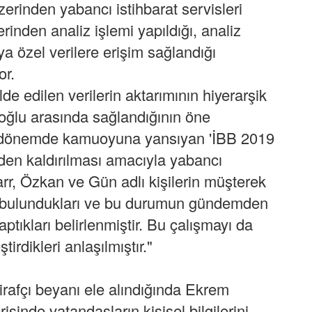
zerinden yabancı istihbarat servisleri
nden analiz işlemi yapıldığı, analiz
eya özel verilere erişim sağlandığı
or.
de edilen verilerin aktarımının hiyerarşik
oğlu arasında sağlandığının öne
 dönemde kamuoyuna yansıyan 'İBB 2019
en kaldırılması amacıyla yabancı
arr, Özkan ve Gün adlı kişilerin müşterek
de bulundukları ve bu durumun gündemden
tıkları belirlenmiştir. Bu çalışmayı da
irdikleri anlaşılmıştır."
irafçı beyanı ele alındığında Ekrem
isinde vatandaşların kişisel bilgilerini,