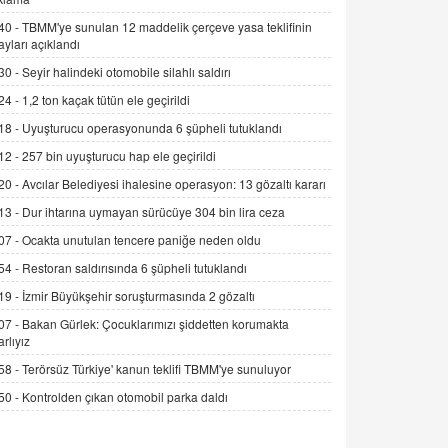
Alınmalı?
40 -
TBMM'ye sunulan 12 maddelik çerçeve yasa teklifinin
9.12.2025 10:11
ayları açıklandı
30 -
Seyir halindeki otomobile silahlı saldırı
İNCİ GÜL AKÖL
Trump Keşke Adana'yı da Ziyaret Etse...
24 -
1,2 ton kaçak tütün ele geçirildi
06.07.2026 13:00
18 -
Uyuşturucu operasyonunda 6 şüpheli tutuklandı
12 -
257 bin uyuşturucu hap ele geçirildi
ADEM AKÖL
20 -
Avcılar Belediyesi ihalesine operasyon: 13 gözaltı kararı
Esed Destekçilerinin Yüzüne Vurulan
13 -
Dur ihtarına uymayan sürücüye 304 bin lira ceza
Şamar: Sednaya
11.12.2024 12:30
07 -
Ocakta unutulan tencere paniğe neden oldu
54 -
Restoran saldırısında 6 şüpheli tutuklandı
DR. EKREM ASLAN
Gerçek Ne, Algı Ne? "Beraber
19 -
İzmir Büyükşehir soruşturmasında 2 gözaltı
Yürüyoruz" Cümlesinin Peşinden
07 -
Bakan Gürlek: Çocuklarımızı şiddetten korumakta
19.07.2025 12:45
arlıyız
58 -
Terörsüz Türkiye' kanun teklifi TBMM'ye sunuluyor
GÖNÜL MENEKŞE
Şifacının Yolu
50 -
Kontrolden çıkan otomobil parka daldı
04.11.2025 12:56