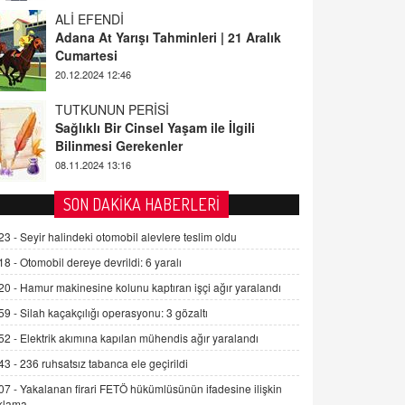
ALİ EFENDİ
Adana At Yarışı Tahminleri | 21 Aralık
Cumartesi
20.12.2024 12:46
TUTKUNUN PERİSİ
Sağlıklı Bir Cinsel Yaşam ile İlgili
Bilinmesi Gerekenler
08.11.2024 13:16
FARUK ÖNALAN
SON DAKİKA HABERLERİ
Tezkere Onaylanmasaydı…
23 -
Seyir halindeki otomobil alevlere teslim oldu
2 Kasım 2021 Salı 00:11
18 -
Otomobil dereye devrildi: 6 yaralı
20 -
Hamur makinesine kolunu kaptıran işçi ağır yaralandı
AV. DOĞAN CAN DOĞAN
Kişisel verilerin korunması ve dijital
59 -
Silah kaçakçılığı operasyonu: 3 gözaltı
hukukun gelişimi
52 -
Elektrik akımına kapılan mühendis ağır yaralandı
15.09.2025 16:17
43 -
236 ruhsatsız tabanca ele geçirildi
SEHER EREK
07 -
Yakalanan firari FETÖ hükümlüsünün ifadesine ilişkin
Kış Ayları Geldi, Hangi Önlemler
klama