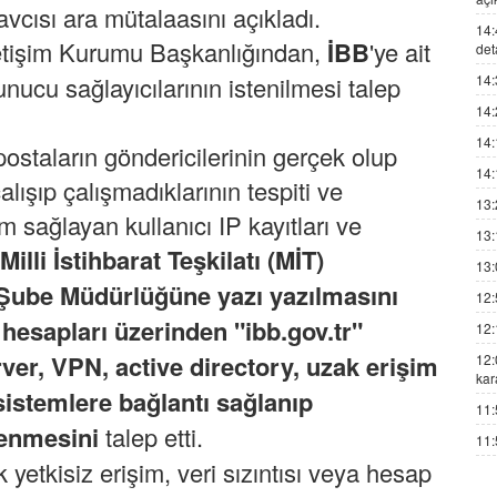
vcısı ara mütalaasını açıkladı.
14:
İletişim Kurumu Başkanlığından,
İBB
'ye ait
det
14:
sunucu sağlayıcılarının istenilmesi talep
14:
14:
ostaların göndericilerinin gerçek olup
14:
lışıp çalışmadıklarının tespiti ve
13:
im sağlayan kullanıcı IP kayıtları ve
13:
Milli
İstihbarat Teşkilatı (
MİT
)
13:
 Şube Müdürlüğüne yazı yazılmasını
12:
l hesapları üzerinden "ibb.gov.tr"
12:
rver, VPN, active directory, uzak erişim
12:
kar
sistemlere bağlantı sağlanıp
11:
lenmesini
talep etti.
11:
 yetkisiz erişim, veri sızıntısı veya hesap