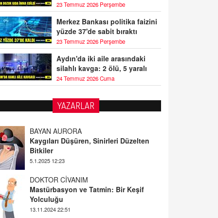
23 Temmuz 2026 Perşembe
Merkez Bankası politika faizini
yüzde 37'de sabit bıraktı
23 Temmuz 2026 Perşembe
Aydın'da iki aile arasındaki
silahlı kavga: 2 ölü, 5 yaralı
24 Temmuz 2026 Cuma
YAZARLAR
BAYAN AURORA
Kaygıları Düşüren, Sinirleri Düzelten
Bitkiler
5.1.2025 12:23
DOKTOR CİVANIM
Mastürbasyon ve Tatmin: Bir Keşif
Yolculuğu
13.11.2024 22:51