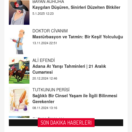
DOKTOR CİVANIM
Mastürbasyon ve Tatmin: Bir Keşif Yolculuğu
13.11.2024 22:51
ALİ EFENDİ
Adana At Yarışı Tahminleri | 21 Aralık
Cumartesi
20.12.2024 12:46
TUTKUNUN PERİSİ
Sağlıklı Bir Cinsel Yaşam ile İlgili Bilinmesi
Gerekenler
08.11.2024 13:16
FARUK ÖNALAN
Tezkere Onaylanmasaydı…
2 Kasım 2021 Salı 00:11
AV. DOĞAN CAN DOĞAN
SON DAKİKA HABERLERİ
Kişisel verilerin korunması ve dijital hukukun