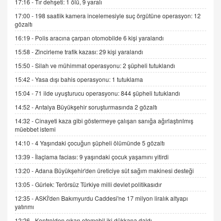
gelişimi
17:16 -
Tır dehşeti: 1 ölü, 9 yaralı
15.09.2025 16:17
17:00 -
198 saatlik kamera incelemesiyle suç örgütüne operasyon: 12
gözaltı
SEHER EREK
16:19 -
Polis aracına çarpan otomobilde 6 kişi yaralandı
Kış Ayları Geldi, Hangi Önlemler Alınmalı?
15:58 -
Zincirleme trafik kazası: 29 kişi yaralandı
9.12.2025 10:11
15:50 -
Silah ve mühimmat operasyonu: 2 şüpheli tutuklandı
15:42 -
Yasa dışı bahis operasyonu: 1 tutuklama
İNCİ GÜL AKÖL
Trump Keşke Adana'yı da Ziyaret Etse...
15:04 -
71 ilde uyuşturucu operasyonu: 844 şüpheli tutuklandı
06.07.2026 13:00
14:52 -
Antalya Büyükşehir soruşturmasında 2 gözaltı
14:32 -
Cinayeti kaza gibi göstermeye çalışan sanığa ağırlaştırılmış
müebbet istemi
ADEM AKÖL
Esed Destekçilerinin Yüzüne Vurulan Şamar:
14:10 -
4 Yaşındaki çocuğun şüpheli ölümünde 5 gözaltı
Sednaya
13:39 -
İlaçlama faciası: 9 yaşındaki çocuk yaşamını yitirdi
11.12.2024 12:30
13:20 -
Adana Büyükşehir'den üreticiye süt sağım makinesi desteği
DR. EKREM ASLAN
13:05 -
Gürlek: Terörsüz Türkiye milli devlet politikasıdır
Gerçek Ne, Algı Ne? "Beraber Yürüyoruz"
12:35 -
ASKİ'den Bakımyurdu Caddesi'ne 17 milyon liralık altyapı
Cümlesinin Peşinden
yatırımı
19.07.2025 12:45
12:26 -
Kontrolden çıkan otomobil iki dükkana daldı