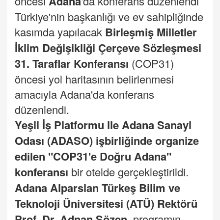
öncesi
Adana
'da konferans düzenlendi
Türkiye'nin başkanlığı ve ev sahipliğinde
kasımda yapılacak
Birleşmiş Milletler
İklim Değişikliği Çerçeve Sözleşmesi
31. Taraflar Konferansı
(COP31)
öncesi yol haritasının belirlenmesi
amacıyla Adana'da konferans
düzenlendi.
Yeşil İş Platformu ile Adana Sanayi
Odası (ADASO) işbirliğinde organize
edilen "COP31'e Doğru Adana"
konferansı
bir otelde gerçekleştirildi.
Adana Alparslan Türkeş
Bilim
ve
Teknoloji Üniversitesi (ATÜ) Rektörü
Prof. Dr. Adnan Sözen,
programın