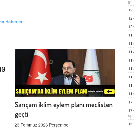
gen
12:
12:
a Haberleri
12:
11:
11:
11:
11:
10
11:
11:
11:
11:
17:
Sarıçam iklim eylem planı meclisten
17:
geçti
ope
16:
23 Temmuz 2026 Perşembe