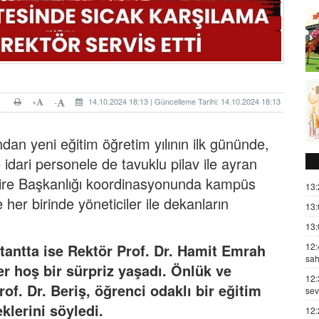
+
14.10.2024 18:13 | Güncelleme Tarihi: 14.10.2024 18:13
-
dan yeni eğitim öğretim yılının ilk gününde,
idari personele de tavuklu pilav ile ayran
Daire Başkanlığı koordinasyonunda kampüs
13:
her birinde yöneticiler ile dekanların
13:
13:
12:
tantta ise Rektör Prof. Dr. Hamit Emrah
sah
er hoş bir sürpriz yaşadı. Önlük ve
12:
f. Dr. Beriş, öğrenci odaklı bir eğitim
sev
lerini söyledi.
12: