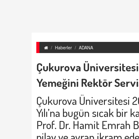
Haberler
ADANA
Çukurova Üniversitesi
Yemeğini Rektör Servis
Çukurova Üniversitesi 
Yılı’na bugün sıcak bir k
Prof. Dr. Hamit Emrah Be
pilav ve ayran ikram ede