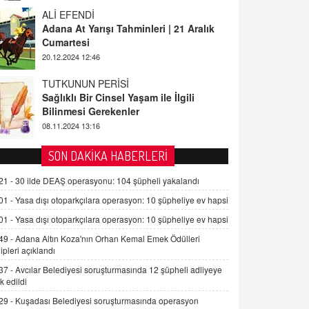
ALİ EFENDİ
Adana At Yarışı Tahminleri | 21 Aralık
Cumartesi
20.12.2024 12:46
TUTKUNUN PERİSİ
Sağlıklı Bir Cinsel Yaşam ile İlgili
Bilinmesi Gerekenler
08.11.2024 13:16
FARUK ÖNALAN
SON DAKİKA HABERLERİ
Tezkere Onaylanmasaydı…
21 -
30 ilde DEAŞ operasyonu: 104 şüpheli yakalandı
2 Kasım 2021 Salı 00:11
01 -
Yasa dışı otoparkçılara operasyon: 10 şüpheliye ev hapsi
01 -
Yasa dışı otoparkçılara operasyon: 10 şüpheliye ev hapsi
AV. DOĞAN CAN DOĞAN
Kişisel verilerin korunması ve dijital
49 -
Adana Altın Koza'nın Orhan Kemal Emek Ödülleri
hukukun gelişimi
ipleri açıklandı
15.09.2025 16:17
37 -
Avcılar Belediyesi soruşturmasında 12 şüpheli adliyeye
k edildi
SEHER EREK
29 -
Kuşadası Belediyesi soruşturmasında operasyon
Kış Ayları Geldi, Hangi Önlemler