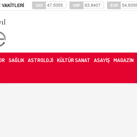
47.5055
63.8407
54.835
 VAKİTLERİ
USD
GBP
EUR
yıl
OR
SAĞLIK
ASTROLOJİ
KÜLTÜR SANAT
ASAYİŞ
MAGAZİN