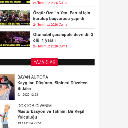
24 Temmuz 2026 Cuma
Özgür Özel'in Yeni Partisi için
kuruluş başvurusu yapıldı
24 Temmuz 2026 Cuma
Otomobil şarampole devrildi: 3
ölü, 1 yaralı
24 Temmuz 2026 Cuma
YAZARLAR
BAYAN AURORA
Kaygıları Düşüren, Sinirleri Düzelten
Bitkiler
5.1.2025 12:23
DOKTOR CİVANIM
Mastürbasyon ve Tatmin: Bir Keşif
Yolculuğu
13.11.2024 22:51