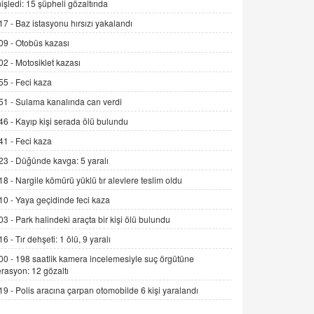
işledi: 15 şüpheli gözaltında
Alınmalı?
17 -
Baz istasyonu hırsızı yakalandı
9.12.2025 10:11
09 -
Otobüs kazası
İNCİ GÜL AKÖL
02 -
Motosiklet kazası
Trump Keşke Adana'yı da Ziyaret Etse...
06.07.2026 13:00
55 -
Feci kaza
51 -
Sulama kanalında can verdi
ADEM AKÖL
46 -
Kayıp kişi serada ölü bulundu
Esed Destekçilerinin Yüzüne Vurulan
41 -
Feci kaza
Şamar: Sednaya
23 -
Düğünde kavga: 5 yaralı
11.12.2024 12:30
18 -
Nargile kömürü yüklü tır alevlere teslim oldu
DR. EKREM ASLAN
10 -
Yaya geçidinde feci kaza
Gerçek Ne, Algı Ne? "Beraber
Yürüyoruz" Cümlesinin Peşinden
03 -
Park halindeki araçta bir kişi ölü bulundu
19.07.2025 12:45
16 -
Tır dehşeti: 1 ölü, 9 yaralı
00 -
198 saatlik kamera incelemesiyle suç örgütüne
GÖNÜL MENEKŞE
rasyon: 12 gözaltı
Şifacının Yolu
19 -
Polis aracına çarpan otomobilde 6 kişi yaralandı
04.11.2025 12:56