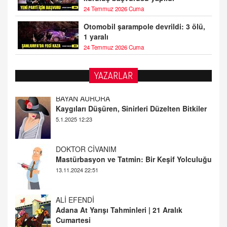
24 Temmuz 2026 Cuma
Otomobil şarampole devrildi: 3 ölü,
1 yaralı
24 Temmuz 2026 Cuma
YAZARLAR
DOKTOR CİVANIM
Mastürbasyon ve Tatmin: Bir Keşif Yolculuğu
13.11.2024 22:51
ALİ EFENDİ
Adana At Yarışı Tahminleri | 21 Aralık
Cumartesi
20.12.2024 12:46
TUTKUNUN PERİSİ
Sağlıklı Bir Cinsel Yaşam ile İlgili Bilinmesi
Gerekenler