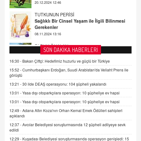
08.11.2024 13:16
FARUK ÖNALAN
Tezkere Onaylanmasaydı…
2 Kasım 2021 Salı 00:11
AV. DOĞAN CAN DOĞAN
SON DAKİKA HABERLERİ
Kişisel verilerin korunması ve dijital hukukun
gelişimi
16:30 -
Bakan Çiftçi: Hedefimiz huzurlu ve güçlü bir Türkiye
15.09.2025 16:17
15:52 -
Cumhurbaşkanı Erdoğan, Suudi Arabistan'da Veliaht Prens ile
görüştü
SEHER EREK
13:21 -
30 ilde DEAŞ operasyonu: 104 şüpheli yakalandı
Kış Ayları Geldi, Hangi Önlemler Alınmalı?
13:01 -
Yasa dışı otoparkçılara operasyon: 10 şüpheliye ev hapsi
9.12.2025 10:11
13:01 -
Yasa dışı otoparkçılara operasyon: 10 şüpheliye ev hapsi
12:49 -
Adana Altın Koza'nın Orhan Kemal Emek Ödülleri sahipleri
İNCİ GÜL AKÖL
açıklandı
Trump Keşke Adana'yı da Ziyaret Etse...
06.07.2026 13:00
12:37 -
Avcılar Belediyesi soruşturmasında 12 şüpheli adliyeye sevk
edildi
12:29 -
Kuşadası Belediyesi soruşturmasında operasyon genişledi: 15