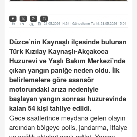
+
21.05.2026 14:34 | Güncelleme Tarihi: 21.05.2026 15:04
-
Düzce’nin Kaynaşlı ilçesinde bulunan
Türk Kızılay Kaynaşlı-Akçakoca
Huzurevi ve Yaşlı Bakım Merkezi’nde
çıkan yangın paniğe neden oldu. İlk
belirlemelere göre asansör
motorundaki arıza nedeniyle
başlayan yangın sonrası huzurevinde
kalan 54 kişi tahliye edildi.
Gece saatlerinde meydana gelen olayın
ardından bölgeye polis, jandarma, itfaiye
ve sağlık ekipleri sevk edildi. Yangın