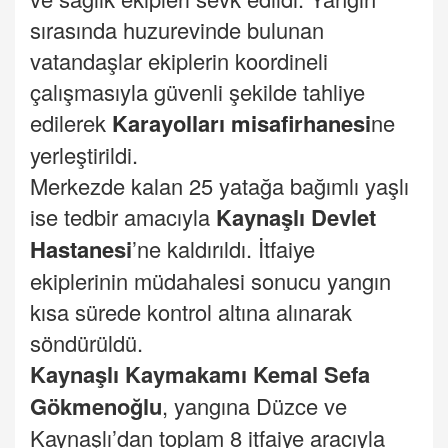
sırasında huzurevinde bulunan
vatandaşlar ekiplerin koordineli
çalışmasıyla güvenli şekilde tahliye
edilerek
Karayolları misafirhanesi
ne
yerleştirildi.
Merkezde kalan 25 yatağa bağımlı yaşlı
ise tedbir amacıyla
Kaynaşlı Devlet
Hastane
si
’ne kaldırıldı. İtfaiye
ekiplerinin müdahalesi sonucu yangın
kısa sürede kontrol altına alınarak
söndürüldü.
Kaynaşlı Kaymakamı Kemal Sefa
Gökmenoğlu
, yangına Düzce ve
Kaynaşlı’dan toplam 8 itfaiye aracıyla