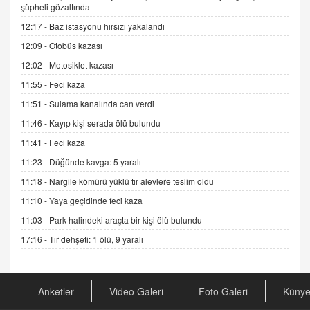
ADEM AKÖL
şüpheli gözaltında
Esed Destekçilerinin Yüzüne Vurulan Şamar:
12:17 -
Baz istasyonu hırsızı yakalandı
Sednaya
12:09 -
Otobüs kazası
11.12.2024 12:30
12:02 -
Motosiklet kazası
DR. EKREM ASLAN
11:55 -
Feci kaza
Gerçek Ne, Algı Ne? "Beraber Yürüyoruz"
Cümlesinin Peşinden
11:51 -
Sulama kanalında can verdi
19.07.2025 12:45
11:46 -
Kayıp kişi serada ölü bulundu
GÖNÜL MENEKŞE
11:41 -
Feci kaza
Şifacının Yolu
11:23 -
Düğünde kavga: 5 yaralı
04.11.2025 12:56
11:18 -
Nargile kömürü yüklü tır alevlere teslim oldu
11:10 -
Yaya geçidinde feci kaza
AV. RÜMEYSA ÖZKALE
11:03 -
Park halindeki araçta bir kişi ölü bulundu
Kira Uyuşmazlıklarında Dava Açmadan Önce
Arabulucuya Başvuru Şartı
17:16 -
Tır dehşeti: 1 ölü, 9 yaralı
23.09.2023 16:30
CAN UĞURATEŞ
Anketler
Video Galeri
Foto Galeri
Küny
Değişen yapısıyla Suriye
16.12.2024 14:16