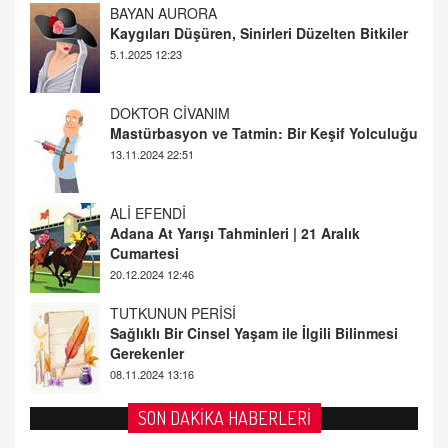
DOKTOR CİVANIM
Mastürbasyon ve Tatmin: Bir Keşif Yolculuğu
13.11.2024 22:51
ALİ EFENDİ
Adana At Yarışı Tahminleri | 21 Aralık
Cumartesi
20.12.2024 12:46
TUTKUNUN PERİSİ
Sağlıklı Bir Cinsel Yaşam ile İlgili Bilinmesi
Gerekenler
08.11.2024 13:16
FARUK ÖNALAN
Tezkere Onaylanmasaydı…
2 Kasım 2021 Salı 00:11
AV. DOĞAN CAN DOĞAN
SON DAKİKA HABERLERİ
Kişisel verilerin korunması ve dijital hukukun