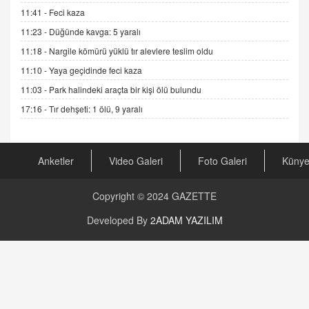
GÖNÜL MENEKŞE
11:41 -
Feci kaza
Şifacının Yolu
11:23 -
Düğünde kavga: 5 yaralı
04.11.2025 12:56
11:18 -
Nargile kömürü yüklü tır alevlere teslim oldu
11:10 -
Yaya geçidinde feci kaza
AV. RÜMEYSA ÖZKALE
11:03 -
Park halindeki araçta bir kişi ölü bulundu
Kira Uyuşmazlıklarında Dava Açmadan Önce
Arabulucuya Başvuru Şartı
17:16 -
Tır dehşeti: 1 ölü, 9 yaralı
23.09.2023 16:30
CAN UĞURATEŞ
Anketler
Video Galeri
Foto Galeri
Küny
Değişen yapısıyla Suriye
16.12.2024 14:16
Copyright © 2024
GAZETTE
GÜNLÜK BURÇ YORUMU
Developed By
2ADAM YAZILIM
Günlük Burç Yorumu | 22 Kasım 2024: Koç,
Boğa, İkizler ve Daha Fazlası!
20.11.2024 17:44
PEARL SİRİUS
Mars 4 Kasım’da Aslan Burcuna Geçiyor