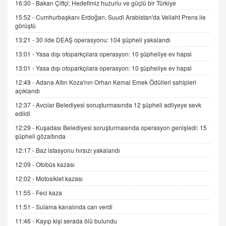
gelişimi
16:30 -
Bakan Çiftçi: Hedefimiz huzurlu ve güçlü bir Türkiye
15.09.2025 16:17
15:52 -
Cumhurbaşkanı Erdoğan, Suudi Arabistan'da Veliaht Prens ile
görüştü
SEHER EREK
13:21 -
30 ilde DEAŞ operasyonu: 104 şüpheli yakalandı
Kış Ayları Geldi, Hangi Önlemler Alınmalı?
13:01 -
Yasa dışı otoparkçılara operasyon: 10 şüpheliye ev hapsi
9.12.2025 10:11
13:01 -
Yasa dışı otoparkçılara operasyon: 10 şüpheliye ev hapsi
12:49 -
Adana Altın Koza'nın Orhan Kemal Emek Ödülleri sahipleri
İNCİ GÜL AKÖL
açıklandı
Trump Keşke Adana'yı da Ziyaret Etse...
06.07.2026 13:00
12:37 -
Avcılar Belediyesi soruşturmasında 12 şüpheli adliyeye sevk
edildi
12:29 -
Kuşadası Belediyesi soruşturmasında operasyon genişledi: 15
ADEM AKÖL
şüpheli gözaltında
Esed Destekçilerinin Yüzüne Vurulan Şamar:
12:17 -
Baz istasyonu hırsızı yakalandı
Sednaya
12:09 -
Otobüs kazası
11.12.2024 12:30
12:02 -
Motosiklet kazası
DR. EKREM ASLAN
11:55 -
Feci kaza
Gerçek Ne, Algı Ne? "Beraber Yürüyoruz"
Cümlesinin Peşinden
11:51 -
Sulama kanalında can verdi
19.07.2025 12:45
11:46 -
Kayıp kişi serada ölü bulundu