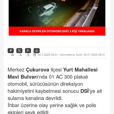
+
30.7.2025 09:31 | Güncelleme Tarihi: 30.07.2025 09:31
-
Merkez
Çukurova
ilçesi
Yurt Mahallesi
Mavi Bulvarı
'nda 01 AC 300 plakalı
otomobil, sürücüsünün direksiyon
hakimiyetini kaybetmesi sonucu
DSİ
'ye ait
sulama kanalına devrildi.
İhbar üzerine olay yerine sağlık ve polis
ekipleri sevk edildi.