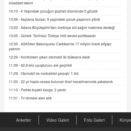
06.07.2026 13:00
müebbet istemi
14:10 -
4 Yaşındaki çocuğun şüpheli ölümünde 5 gözaltı
ADEM AKÖL
13:39 -
İlaçlama faciası: 9 yaşındaki çocuk yaşamını yitirdi
Esed Destekçilerinin Yüzüne Vurulan Şamar:
13:20 -
Adana Büyükşehir'den üreticiye süt sağım makinesi desteği
Sednaya
13:05 -
Gürlek: Terörsüz Türkiye milli devlet politikasıdır
11.12.2024 12:30
12:35 -
ASKİ'den Bakımyurdu Caddesi'ne 17 milyon liralık altyapı
DR. EKREM ASLAN
yatırımı
Gerçek Ne, Algı Ne? "Beraber Yürüyoruz"
12:26 -
Kontrolden çıkan otomobil iki dükkana daldı
Cümlesinin Peşinden
11:39 -
62,9 kilo uyuşturucu ele geçirildi
19.07.2025 12:45
11:29 -
Otomobil ile motosiklet çarpıştı: 1 ölü
GÖNÜL MENEKŞE
11:20 -
22 yıl hapis cezası bulunan firari havalimanında yakalandı
Şifacının Yolu
04.11.2025 12:56
11:13 -
Parkta bıçaklı kavga: 2 yaralı
11:01 -
Tır dorsesi alev aldı
AV. RÜMEYSA ÖZKALE
Kira Uyuşmazlıklarında Dava Açmadan Önce
Arabulucuya Başvuru Şartı
Anketler
Video Galeri
Foto Galeri
Küny
23.09.2023 16:30