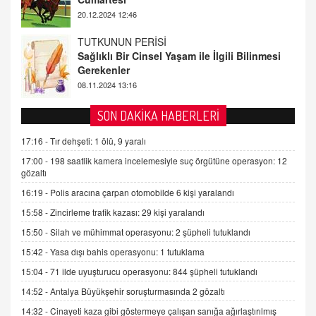
TUTKUNUN PERİSİ
Sağlıklı Bir Cinsel Yaşam ile İlgili Bilinmesi
Gerekenler
08.11.2024 13:16
FARUK ÖNALAN
Tezkere Onaylanmasaydı…
2 Kasım 2021 Salı 00:11
SON DAKİKA HABERLERİ
17:16 -
Tır dehşeti: 1 ölü, 9 yaralı
AV. DOĞAN CAN DOĞAN
17:00 -
198 saatlik kamera incelemesiyle suç örgütüne operasyon: 12
Kişisel verilerin korunması ve dijital hukukun
gözaltı
gelişimi
15.09.2025 16:17
16:19 -
Polis aracına çarpan otomobilde 6 kişi yaralandı
15:58 -
Zincirleme trafik kazası: 29 kişi yaralandı
SEHER EREK
Kış Ayları Geldi, Hangi Önlemler Alınmalı?
15:50 -
Silah ve mühimmat operasyonu: 2 şüpheli tutuklandı
9.12.2025 10:11
15:42 -
Yasa dışı bahis operasyonu: 1 tutuklama
15:04 -
71 ilde uyuşturucu operasyonu: 844 şüpheli tutuklandı
İNCİ GÜL AKÖL
14:52 -
Antalya Büyükşehir soruşturmasında 2 gözaltı
Trump Keşke Adana'yı da Ziyaret Etse...
14:32 -
Cinayeti kaza gibi göstermeye çalışan sanığa ağırlaştırılmış