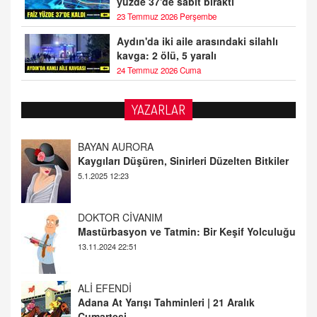
yüzde 37'de sabit bıraktı
23 Temmuz 2026 Perşembe
Aydın'da iki aile arasındaki silahlı
kavga: 2 ölü, 5 yaralı
24 Temmuz 2026 Cuma
YAZARLAR
BAYAN AURORA
Kaygıları Düşüren, Sinirleri Düzelten Bitkiler
5.1.2025 12:23
DOKTOR CİVANIM
Mastürbasyon ve Tatmin: Bir Keşif Yolculuğu
13.11.2024 22:51
ALİ EFENDİ
Adana At Yarışı Tahminleri | 21 Aralık
Cumartesi
20.12.2024 12:46