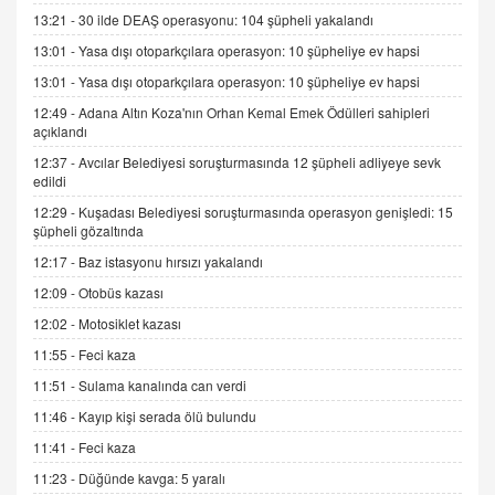
SEHER EREK
13:21 -
30 ilde DEAŞ operasyonu: 104 şüpheli yakalandı
Kış Ayları Geldi, Hangi Önlemler Alınmalı?
13:01 -
Yasa dışı otoparkçılara operasyon: 10 şüpheliye ev hapsi
9.12.2025 10:11
13:01 -
Yasa dışı otoparkçılara operasyon: 10 şüpheliye ev hapsi
12:49 -
Adana Altın Koza'nın Orhan Kemal Emek Ödülleri sahipleri
İNCİ GÜL AKÖL
açıklandı
Trump Keşke Adana'yı da Ziyaret Etse...
06.07.2026 13:00
12:37 -
Avcılar Belediyesi soruşturmasında 12 şüpheli adliyeye sevk
edildi
12:29 -
Kuşadası Belediyesi soruşturmasında operasyon genişledi: 15
ADEM AKÖL
şüpheli gözaltında
Esed Destekçilerinin Yüzüne Vurulan Şamar:
12:17 -
Baz istasyonu hırsızı yakalandı
Sednaya
12:09 -
Otobüs kazası
11.12.2024 12:30
12:02 -
Motosiklet kazası
DR. EKREM ASLAN
11:55 -
Feci kaza
Gerçek Ne, Algı Ne? "Beraber Yürüyoruz"
Cümlesinin Peşinden
11:51 -
Sulama kanalında can verdi
19.07.2025 12:45
11:46 -
Kayıp kişi serada ölü bulundu
GÖNÜL MENEKŞE
11:41 -
Feci kaza
Şifacının Yolu
11:23 -
Düğünde kavga: 5 yaralı
04.11.2025 12:56