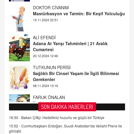
ALİ EFENDİ
Adana At Yarışı Tahminleri | 21 Aralık
Cumartesi
20.12.2024 12:46
TUTKUNUN PERİSİ
Sağlıklı Bir Cinsel Yaşam ile İlgili Bilinmesi
Gerekenler
08.11.2024 13:16
FARUK ÖNALAN
Tezkere Onaylanmasaydı…
2 Kasım 2021 Salı 00:11
AV. DOĞAN CAN DOĞAN
SON DAKİKA HABERLERİ
Kişisel verilerin korunması ve dijital hukukun
gelişimi
16:30 -
Bakan Çiftçi: Hedefimiz huzurlu ve güçlü bir Türkiye
15.09.2025 16:17
15:52 -
Cumhurbaşkanı Erdoğan, Suudi Arabistan'da Veliaht Prens ile
görüştü