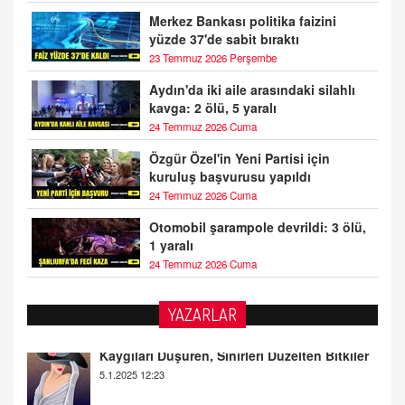
Merkez Bankası politika faizini
yüzde 37'de sabit bıraktı
23 Temmuz 2026 Perşembe
Aydın'da iki aile arasındaki silahlı
kavga: 2 ölü, 5 yaralı
24 Temmuz 2026 Cuma
Özgür Özel'in Yeni Partisi için
kuruluş başvurusu yapıldı
24 Temmuz 2026 Cuma
Otomobil şarampole devrildi: 3 ölü,
1 yaralı
24 Temmuz 2026 Cuma
YAZARLAR
DOKTOR CİVANIM
Mastürbasyon ve Tatmin: Bir Keşif Yolculuğu
13.11.2024 22:51