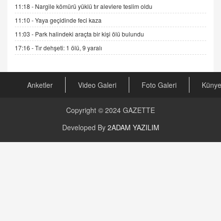
11:18 -
Nargile kömürü yüklü tır alevlere teslim oldu
11:10 -
Yaya geçidinde feci kaza
AV. RÜMEYSA ÖZKALE
11:03 -
Park halindeki araçta bir kişi ölü bulundu
Kira Uyuşmazlıklarında Dava Açmadan Önce
Arabulucuya Başvuru Şartı
17:16 -
Tır dehşeti: 1 ölü, 9 yaralı
23.09.2023 16:30
CAN UĞURATEŞ
Anketler
Video Galeri
Foto Galeri
Küny
Değişen yapısıyla Suriye
16.12.2024 14:16
Copyright © 2024
GAZETTE
GÜNLÜK BURÇ YORUMU
Developed By
2ADAM YAZILIM
Günlük Burç Yorumu | 22 Kasım 2024: Koç,
Boğa, İkizler ve Daha Fazlası!
20.11.2024 17:44
PEARL SİRİUS
Mars 4 Kasım’da Aslan Burcuna Geçiyor
01.11.2025 14:25