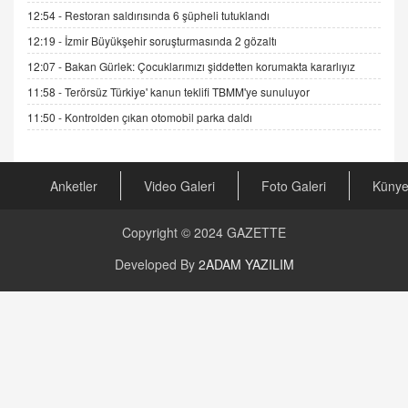
19.07.2025 12:45
12:54 -
Restoran saldırısında 6 şüpheli tutuklandı
GÖNÜL MENEKŞE
12:19 -
İzmir Büyükşehir soruşturmasında 2 gözaltı
Şifacının Yolu
12:07 -
Bakan Gürlek: Çocuklarımızı şiddetten korumakta kararlıyız
04.11.2025 12:56
11:58 -
Terörsüz Türkiye' kanun teklifi TBMM'ye sunuluyor
11:50 -
Kontrolden çıkan otomobil parka daldı
AV. RÜMEYSA ÖZKALE
Kira Uyuşmazlıklarında Dava Açmadan Önce
Arabulucuya Başvuru Şartı
23.09.2023 16:30
Anketler
Video Galeri
Foto Galeri
Küny
CAN UĞURATEŞ
Copyright © 2024
GAZETTE
Değişen yapısıyla Suriye
16.12.2024 14:16
Developed By
2ADAM YAZILIM
GÜNLÜK BURÇ YORUMU
Günlük Burç Yorumu | 22 Kasım 2024: Koç,
Boğa, İkizler ve Daha Fazlası!
20.11.2024 17:44
PEARL SİRİUS