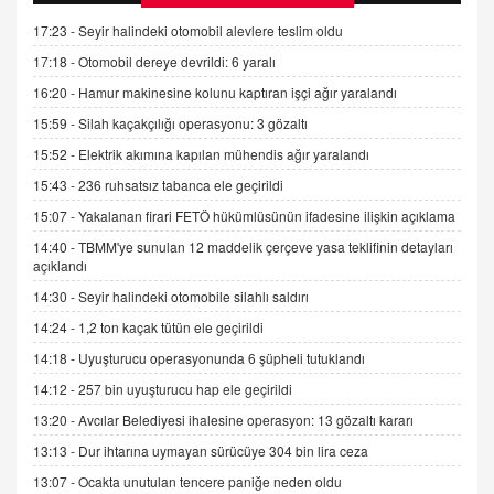
Kişisel verilerin korunması ve dijital hukukun
gelişimi
17:23 -
Seyir halindeki otomobil alevlere teslim oldu
15.09.2025 16:17
17:18 -
Otomobil dereye devrildi: 6 yaralı
16:20 -
Hamur makinesine kolunu kaptıran işçi ağır yaralandı
SEHER EREK
Kış Ayları Geldi, Hangi Önlemler Alınmalı?
15:59 -
Silah kaçakçılığı operasyonu: 3 gözaltı
9.12.2025 10:11
15:52 -
Elektrik akımına kapılan mühendis ağır yaralandı
15:43 -
236 ruhsatsız tabanca ele geçirildi
İNCİ GÜL AKÖL
15:07 -
Yakalanan firari FETÖ hükümlüsünün ifadesine ilişkin açıklama
Trump Keşke Adana'yı da Ziyaret Etse...
14:40 -
TBMM'ye sunulan 12 maddelik çerçeve yasa teklifinin detayları
06.07.2026 13:00
açıklandı
14:30 -
Seyir halindeki otomobile silahlı saldırı
ADEM AKÖL
14:24 -
1,2 ton kaçak tütün ele geçirildi
Esed Destekçilerinin Yüzüne Vurulan Şamar:
14:18 -
Uyuşturucu operasyonunda 6 şüpheli tutuklandı
Sednaya
11.12.2024 12:30
14:12 -
257 bin uyuşturucu hap ele geçirildi
13:20 -
Avcılar Belediyesi ihalesine operasyon: 13 gözaltı kararı
DR. EKREM ASLAN
Gerçek Ne, Algı Ne? "Beraber Yürüyoruz"
13:13 -
Dur ihtarına uymayan sürücüye 304 bin lira ceza
Cümlesinin Peşinden
13:07 -
Ocakta unutulan tencere paniğe neden oldu