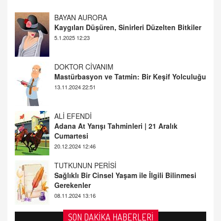
DOKTOR CİVANIM
Mastürbasyon ve Tatmin: Bir Keşif Yolculuğu
13.11.2024 22:51
ALİ EFENDİ
Adana At Yarışı Tahminleri | 21 Aralık
Cumartesi
20.12.2024 12:46
TUTKUNUN PERİSİ
Sağlıklı Bir Cinsel Yaşam ile İlgili Bilinmesi
Gerekenler
08.11.2024 13:16
FARUK ÖNALAN
Tezkere Onaylanmasaydı…
2 Kasım 2021 Salı 00:11
AV. DOĞAN CAN DOĞAN
SON DAKİKA HABERLERİ