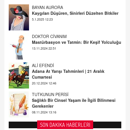
DOKTOR CİVANIM
Mastürbasyon ve Tatmin: Bir Keşif Yolculuğu
13.11.2024 22:51
ALİ EFENDİ
Adana At Yarışı Tahminleri | 21 Aralık
Cumartesi
20.12.2024 12:46
TUTKUNUN PERİSİ
Sağlıklı Bir Cinsel Yaşam ile İlgili Bilinmesi
Gerekenler
08.11.2024 13:16
FARUK ÖNALAN
Tezkere Onaylanmasaydı…
2 Kasım 2021 Salı 00:11
AV. DOĞAN CAN DOĞAN
SON DAKİKA HABERLERİ
Kişisel verilerin korunması ve dijital hukukun