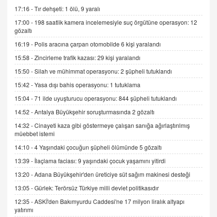
gelişimi
17:16 -
Tır dehşeti: 1 ölü, 9 yaralı
15.09.2025 16:17
17:00 -
198 saatlik kamera incelemesiyle suç örgütüne operasyon: 12
gözaltı
SEHER EREK
16:19 -
Polis aracına çarpan otomobilde 6 kişi yaralandı
Kış Ayları Geldi, Hangi Önlemler Alınmalı?
15:58 -
Zincirleme trafik kazası: 29 kişi yaralandı
9.12.2025 10:11
15:50 -
Silah ve mühimmat operasyonu: 2 şüpheli tutuklandı
15:42 -
Yasa dışı bahis operasyonu: 1 tutuklama
İNCİ GÜL AKÖL
Trump Keşke Adana'yı da Ziyaret Etse...
15:04 -
71 ilde uyuşturucu operasyonu: 844 şüpheli tutuklandı
06.07.2026 13:00
14:52 -
Antalya Büyükşehir soruşturmasında 2 gözaltı
14:32 -
Cinayeti kaza gibi göstermeye çalışan sanığa ağırlaştırılmış
müebbet istemi
ADEM AKÖL
Esed Destekçilerinin Yüzüne Vurulan Şamar:
14:10 -
4 Yaşındaki çocuğun şüpheli ölümünde 5 gözaltı
Sednaya
13:39 -
İlaçlama faciası: 9 yaşındaki çocuk yaşamını yitirdi
11.12.2024 12:30
13:20 -
Adana Büyükşehir'den üreticiye süt sağım makinesi desteği
DR. EKREM ASLAN
13:05 -
Gürlek: Terörsüz Türkiye milli devlet politikasıdır
Gerçek Ne, Algı Ne? "Beraber Yürüyoruz"
12:35 -
ASKİ'den Bakımyurdu Caddesi'ne 17 milyon liralık altyapı
Cümlesinin Peşinden
yatırımı
19.07.2025 12:45