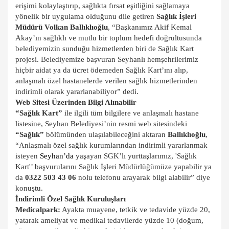
erişimi kolaylaştırıp, sağlıkta fırsat eşitliğini sağlamaya
yönelik bir uygulama olduğunu dile getiren
Sağlık İşleri
Müdürü Volkan Ballıklıoğlu
, “Başkanımız Akif Kemal
Akay’ın sağlıklı ve mutlu bir toplum hedefi doğrultusunda
belediyemizin sunduğu hizmetlerden biri de Sağlık Kart
projesi. Belediyemize başvuran Seyhanlı hemşehrilerimiz
hiçbir aidat ya da ücret ödemeden Sağlık Kart’ını alıp,
anlaşmalı özel hastanelerde verilen sağlık hizmetlerinden
indirimli olarak yararlanabiliyor” dedi.
Web Sitesi Üzerinden Bilgi Alınabilir
“Sağlık Kart”
ile ilgili tüm bilgilere ve anlaşmalı hastane
listesine, Seyhan Belediyesi’nin resmi web sitesindeki
“Sağlık”
bölümünden ulaşılabileceğini aktaran
Ballıklıoğlu
,
“Anlaşmalı özel sağlık kurumlarından indirimli yararlanmak
isteyen
Seyhan’da
yaşayan SGK’lı yurttaşlarımız, 'Sağlık
Kart'’ başvurularını Sağlık İşleri Müdürlüğümüze yapabilir ya
da
0322 503 43 06
nolu telefonu arayarak bilgi alabilir” diye
konuştu.
İndirimli Özel Sağlık Kuruluşları
Medicalpark:
Ayakta muayene, tetkik ve tedavide yüzde 20,
yatarak ameliyat ve medikal tedavilerde yüzde 10 (doğum,