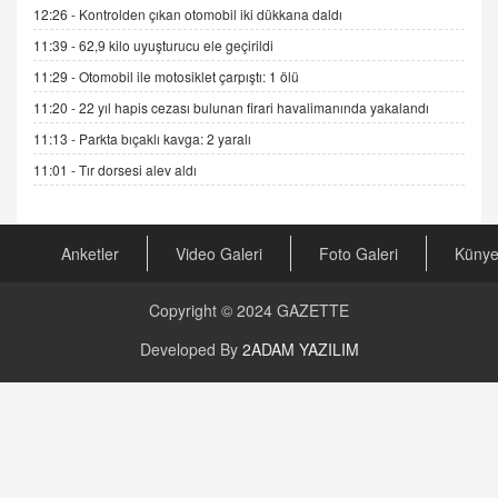
12:26 -
Kontrolden çıkan otomobil iki dükkana daldı
GÖNÜL MENEKŞE
11:39 -
62,9 kilo uyuşturucu ele geçirildi
Şifacının Yolu
11:29 -
Otomobil ile motosiklet çarpıştı: 1 ölü
04.11.2025 12:56
11:20 -
22 yıl hapis cezası bulunan firari havalimanında yakalandı
11:13 -
Parkta bıçaklı kavga: 2 yaralı
AV. RÜMEYSA ÖZKALE
Kira Uyuşmazlıklarında Dava Açmadan Önce
11:01 -
Tır dorsesi alev aldı
Arabulucuya Başvuru Şartı
23.09.2023 16:30
Anketler
Video Galeri
Foto Galeri
Küny
CAN UĞURATEŞ
Değişen yapısıyla Suriye
16.12.2024 14:16
Copyright © 2024
GAZETTE
Developed By
2ADAM YAZILIM
GÜNLÜK BURÇ YORUMU
Günlük Burç Yorumu | 22 Kasım 2024: Koç,
Boğa, İkizler ve Daha Fazlası!
20.11.2024 17:44
PEARL SİRİUS