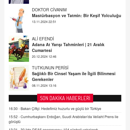
ALİ EFENDİ
Adana At Yarışı Tahminleri | 21 Aralık
Cumartesi
20.12.2024 12:46
TUTKUNUN PERİSİ
Sağlıklı Bir Cinsel Yaşam ile İlgili Bilinmesi
Gerekenler
08.11.2024 13:16
FARUK ÖNALAN
Tezkere Onaylanmasaydı…
2 Kasım 2021 Salı 00:11
AV. DOĞAN CAN DOĞAN
SON DAKİKA HABERLERİ
Kişisel verilerin korunması ve dijital hukukun
gelişimi
16:30 -
Bakan Çiftçi: Hedefimiz huzurlu ve güçlü bir Türkiye
15.09.2025 16:17
15:52 -
Cumhurbaşkanı Erdoğan, Suudi Arabistan'da Veliaht Prens ile
görüştü
SEHER EREK
13:21 -
30 ilde DEAŞ operasyonu: 104 şüpheli yakalandı