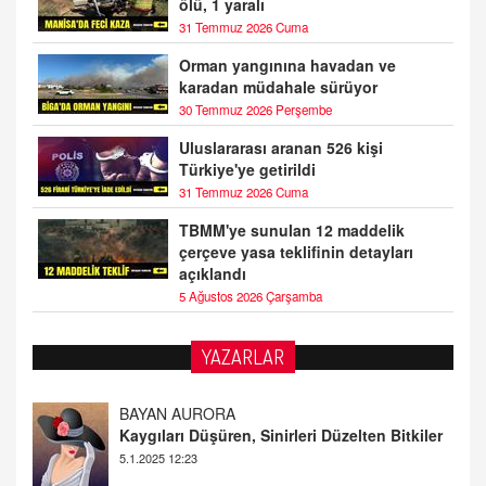
ölü, 1 yaralı
31 Temmuz 2026 Cuma
Orman yangınına havadan ve
karadan müdahale sürüyor
30 Temmuz 2026 Perşembe
Uluslararası aranan 526 kişi
Türkiye'ye getirildi
31 Temmuz 2026 Cuma
TBMM'ye sunulan 12 maddelik
çerçeve yasa teklifinin detayları
açıklandı
5 Ağustos 2026 Çarşamba
YAZARLAR
DOKTOR CİVANIM
Mastürbasyon ve Tatmin: Bir Keşif Yolculuğu
13.11.2024 22:51