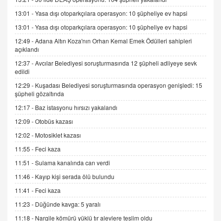
Kış Ayları Geldi, Hangi Önlemler Alınmalı?
13:01 -
Yasa dışı otoparkçılara operasyon: 10 şüpheliye ev hapsi
9.12.2025 10:11
13:01 -
Yasa dışı otoparkçılara operasyon: 10 şüpheliye ev hapsi
12:49 -
Adana Altın Koza'nın Orhan Kemal Emek Ödülleri sahipleri
İNCİ GÜL AKÖL
açıklandı
Trump Keşke Adana'yı da Ziyaret Etse...
06.07.2026 13:00
12:37 -
Avcılar Belediyesi soruşturmasında 12 şüpheli adliyeye sevk
edildi
12:29 -
Kuşadası Belediyesi soruşturmasında operasyon genişledi: 15
ADEM AKÖL
şüpheli gözaltında
Esed Destekçilerinin Yüzüne Vurulan Şamar:
12:17 -
Baz istasyonu hırsızı yakalandı
Sednaya
12:09 -
Otobüs kazası
11.12.2024 12:30
12:02 -
Motosiklet kazası
DR. EKREM ASLAN
11:55 -
Feci kaza
Gerçek Ne, Algı Ne? "Beraber Yürüyoruz"
Cümlesinin Peşinden
11:51 -
Sulama kanalında can verdi
19.07.2025 12:45
11:46 -
Kayıp kişi serada ölü bulundu
GÖNÜL MENEKŞE
11:41 -
Feci kaza
Şifacının Yolu
11:23 -
Düğünde kavga: 5 yaralı
04.11.2025 12:56
11:18 -
Nargile kömürü yüklü tır alevlere teslim oldu