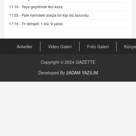
11:10 -
Yaya geçidinde feci kaza
AV. RÜMEYSA ÖZKALE
11:03 -
Park halindeki araçta bir kişi ölü bulundu
Kira Uyuşmazlıklarında Dava Açmadan Önce
Arabulucuya Başvuru Şartı
17:16 -
Tır dehşeti: 1 ölü, 9 yaralı
23.09.2023 16:30
CAN UĞURATEŞ
Anketler
Video Galeri
Foto Galeri
Küny
Değişen yapısıyla Suriye
16.12.2024 14:16
Copyright © 2024
GAZETTE
GÜNLÜK BURÇ YORUMU
Developed By
2ADAM YAZILIM
Günlük Burç Yorumu | 22 Kasım 2024: Koç,
Boğa, İkizler ve Daha Fazlası!
20.11.2024 17:44
PEARL SİRİUS
Mars 4 Kasım’da Aslan Burcuna Geçiyor
01.11.2025 14:25
BAYAN AURORA