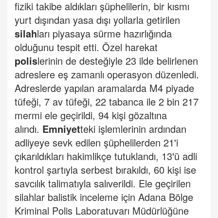
fiziki takibe aldıkları şüphelilerin, bir kısmı
yurt dışından yasa dışı yollarla getirilen
silah
ları piyasaya sürme hazırlığında
olduğunu tespit etti.
Özel harekat
polis
lerinin de desteğiyle 23 ilde belirlenen
adreslere eş zamanlı operasyon düzenledi.
Adreslerde yapılan aramalarda M4 piyade
tüfeği, 7 av tüfeği, 22 tabanca ile 2 bin 217
mermi ele geçirildi, 94 kişi gözaltına
alındı.
Emniyet
teki işlemlerinin ardından
adliyeye sevk edilen şüphelilerden 21'i
çıkarıldıkları hakimlikçe tutuklandı, 13'ü adli
kontrol şartıyla serbest bırakıldı, 60 kişi ise
savcılık talimatıyla salıverildi.
Ele geçirilen
silahlar balistik inceleme için Adana Bölge
Kriminal Polis Laboratuvarı Müdürlüğüne