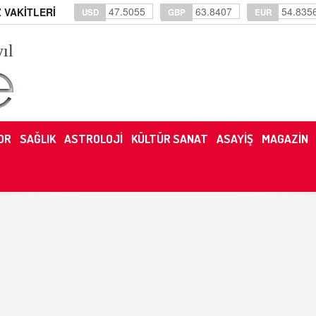
47.5055
63.8407
54.835
 VAKİTLERİ
USD
GBP
EUR
yıl
OR
SAĞLIK
ASTROLOJİ
KÜLTÜR SANAT
ASAYİŞ
MAGAZİN