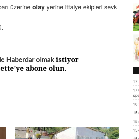
barı üzerine
olay
yerine itfaiye ekipleri sevk
ü.
istiyor
de Haberdar olmak
zette'ye abone olun.
17:
17:
ope
16:
15:
15:
15:
15: