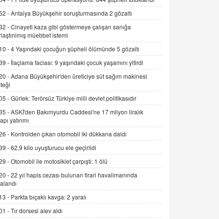
Alınmalı?
52 -
Antalya Büyükşehir soruşturmasında 2 gözaltı
9.12.2025 10:11
32 -
Cinayeti kaza gibi göstermeye çalışan sanığa
rlaştırılmış müebbet istemi
İNCİ GÜL AKÖL
Trump Keşke Adana'yı da Ziyaret Etse...
10 -
4 Yaşındaki çocuğun şüpheli ölümünde 5 gözaltı
06.07.2026 13:00
39 -
İlaçlama faciası: 9 yaşındaki çocuk yaşamını yitirdi
20 -
Adana Büyükşehir'den üreticiye süt sağım makinesi
ADEM AKÖL
teği
Esed Destekçilerinin Yüzüne Vurulan
05 -
Gürlek: Terörsüz Türkiye milli devlet politikasıdır
Şamar: Sednaya
35 -
ASKİ'den Bakımyurdu Caddesi'ne 17 milyon liralık
11.12.2024 12:30
yapı yatırımı
DR. EKREM ASLAN
26 -
Kontrolden çıkan otomobil iki dükkana daldı
Gerçek Ne, Algı Ne? "Beraber
39 -
62,9 kilo uyuşturucu ele geçirildi
Yürüyoruz" Cümlesinin Peşinden
29 -
Otomobil ile motosiklet çarpıştı: 1 ölü
19.07.2025 12:45
20 -
22 yıl hapis cezası bulunan firari havalimanında
GÖNÜL MENEKŞE
alandı
Şifacının Yolu
13 -
Parkta bıçaklı kavga: 2 yaralı
04.11.2025 12:56
01 -
Tır dorsesi alev aldı