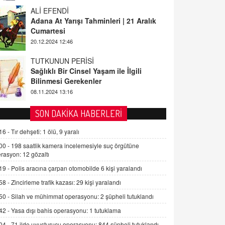
ALİ EFENDİ
Adana At Yarışı Tahminleri | 21 Aralık
Cumartesi
20.12.2024 12:46
TUTKUNUN PERİSİ
Sağlıklı Bir Cinsel Yaşam ile İlgili
Bilinmesi Gerekenler
08.11.2024 13:16
FARUK ÖNALAN
SON DAKİKA HABERLERİ
Tezkere Onaylanmasaydı…
16 -
Tır dehşeti: 1 ölü, 9 yaralı
2 Kasım 2021 Salı 00:11
00 -
198 saatlik kamera incelemesiyle suç örgütüne
rasyon: 12 gözaltı
AV. DOĞAN CAN DOĞAN
19 -
Polis aracına çarpan otomobilde 6 kişi yaralandı
Kişisel verilerin korunması ve dijital
hukukun gelişimi
58 -
Zincirleme trafik kazası: 29 kişi yaralandı
15.09.2025 16:17
50 -
Silah ve mühimmat operasyonu: 2 şüpheli tutuklandı
42 -
Yasa dışı bahis operasyonu: 1 tutuklama
SEHER EREK
Kış Ayları Geldi, Hangi Önlemler
04 -
71 ilde uyuşturucu operasyonu: 844 şüpheli tutuklandı