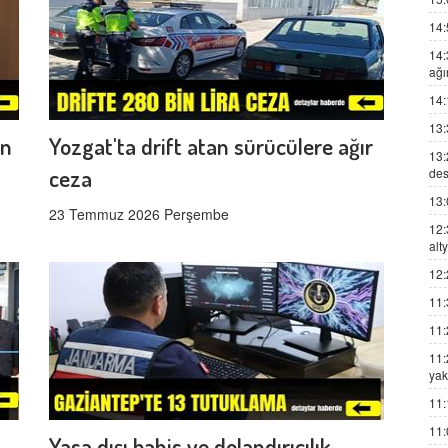
14:
14:
ağı
14:
13:
en
Yozgat'ta drift atan sürücülere ağır
13:
ceza
des
13:
23 Temmuz 2026 Perşembe
12:
alt
12:
11:
11:
11:
yak
11:
11:
Yasa dışı bahis ve dolandırıcılık