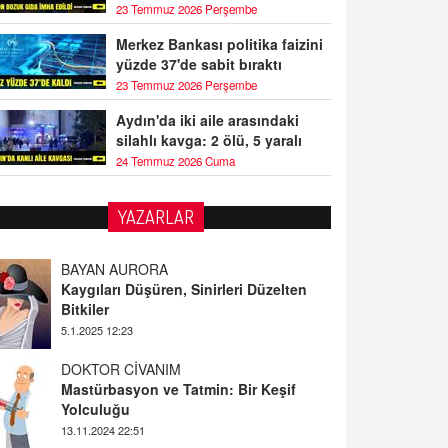
23 Temmuz 2026 Perşembe
Merkez Bankası politika faizini
yüzde 37'de sabit bıraktı
23 Temmuz 2026 Perşembe
Aydın'da iki aile arasındaki
silahlı kavga: 2 ölü, 5 yaralı
24 Temmuz 2026 Cuma
YAZARLAR
BAYAN AURORA
Kaygıları Düşüren, Sinirleri Düzelten
Bitkiler
5.1.2025 12:23
DOKTOR CİVANIM
Mastürbasyon ve Tatmin: Bir Keşif
Yolculuğu
13.11.2024 22:51