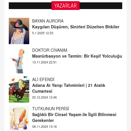
BAYAN AURORA
YAZARLAR
Kaygıları Düşüren, Sinirleri Düzelten Bitkiler
5.1.2025 12:23
DOKTOR CİVANIM
Mastürbasyon ve Tatmin: Bir Keşif Yolculuğu
13.11.2024 22:51
ALİ EFENDİ
Adana At Yarışı Tahminleri | 21 Aralık
Cumartesi
20.12.2024 12:46
TUTKUNUN PERİSİ
Sağlıklı Bir Cinsel Yaşam ile İlgili Bilinmesi
Gerekenler
08.11.2024 13:16
FARUK ÖNALAN
Tezkere Onaylanmasaydı…
2 Kasım 2021 Salı 00:11