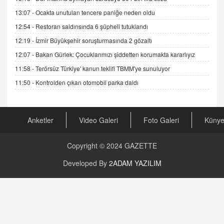
DR. EKREM ASLAN
13:07 -
Ocakta unutulan tencere paniğe neden oldu
Gerçek Ne, Algı Ne? "Beraber Yürüyoruz"
Cümlesinin Peşinden
12:54 -
Restoran saldırısında 6 şüpheli tutuklandı
19.07.2025 12:45
12:19 -
İzmir Büyükşehir soruşturmasında 2 gözaltı
12:07 -
Bakan Gürlek: Çocuklarımızı şiddetten korumakta kararlıyız
GÖNÜL MENEKŞE
Şifacının Yolu
11:58 -
Terörsüz Türkiye' kanun teklifi TBMM'ye sunuluyor
04.11.2025 12:56
11:50 -
Kontrolden çıkan otomobil parka daldı
AV. RÜMEYSA ÖZKALE
Kira Uyuşmazlıklarında Dava Açmadan Önce
Anketler
Video Galeri
Foto Galeri
Küny
Arabulucuya Başvuru Şartı
23.09.2023 16:30
Copyright © 2024
GAZETTE
CAN UĞURATEŞ
Developed By
2ADAM YAZILIM
Değişen yapısıyla Suriye
16.12.2024 14:16
GÜNLÜK BURÇ YORUMU
Günlük Burç Yorumu | 22 Kasım 2024: Koç,