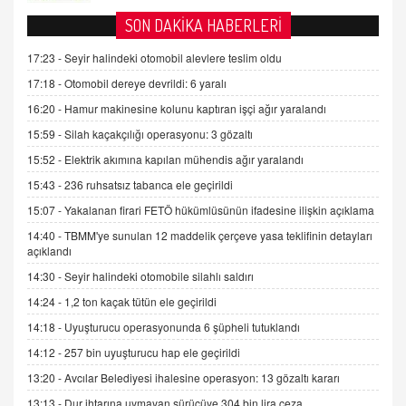
SON DAKİKA HABERLERİ
AV. DOĞAN CAN DOĞAN
17:23 -
Seyir halindeki otomobil alevlere teslim oldu
Kişisel verilerin korunması ve dijital hukukun
17:18 -
Otomobil dereye devrildi: 6 yaralı
gelişimi
16:20 -
Hamur makinesine kolunu kaptıran işçi ağır yaralandı
15.09.2025 16:17
15:59 -
Silah kaçakçılığı operasyonu: 3 gözaltı
SEHER EREK
15:52 -
Elektrik akımına kapılan mühendis ağır yaralandı
Kış Ayları Geldi, Hangi Önlemler Alınmalı?
9.12.2025 10:11
15:43 -
236 ruhsatsız tabanca ele geçirildi
15:07 -
Yakalanan firari FETÖ hükümlüsünün ifadesine ilişkin açıklama
İNCİ GÜL AKÖL
14:40 -
TBMM'ye sunulan 12 maddelik çerçeve yasa teklifinin detayları
açıklandı
Trump Keşke Adana'yı da Ziyaret Etse...
06.07.2026 13:00
14:30 -
Seyir halindeki otomobile silahlı saldırı
14:24 -
1,2 ton kaçak tütün ele geçirildi
ADEM AKÖL
14:18 -
Uyuşturucu operasyonunda 6 şüpheli tutuklandı
Esed Destekçilerinin Yüzüne Vurulan Şamar:
14:12 -
257 bin uyuşturucu hap ele geçirildi
Sednaya
13:20 -
Avcılar Belediyesi ihalesine operasyon: 13 gözaltı kararı
11.12.2024 12:30
13:13 -
Dur ihtarına uymayan sürücüye 304 bin lira ceza