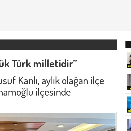
k Türk milletidir”
uf Kanlı, aylık olağan ilçe
İmamoğlu ilçesinde