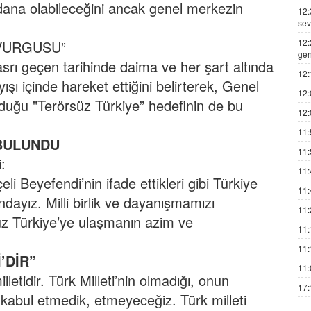
Adana olabileceğini ancak genel merkezin
12:
sev
12:
 VURGUSU”
gen
srı geçen tarihinde daima ve her şart altında
12:
yışı içinde hareket ettiğini belirterek, Genel
12:
duğu "Terörsüz Türkiye” hedefinin de bu
12:
11:
 BULUNDU
11:
:
11:
 Beyefendi’nin ifade ettikleri gibi Türkiye
11:
ndayız. Milli birlik ve dayanışmamızı
11:
z Türkiye’ye ulaşmanın azim ve
11:
11:
’DİR”
11:
tidir. Türk Milleti’nin olmadığı, onun
17:
 kabul etmedik, etmeyeceğiz. Türk milleti