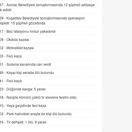
Alınmalı?
37 -
Avcılar Belediyesi soruşturmasında 12 şüpheli adliyeye
9.12.2025 10:11
k edildi
29 -
Kuşadası Belediyesi soruşturmasında operasyon
İNCİ GÜL AKÖL
işledi: 15 şüpheli gözaltında
Trump Keşke Adana'yı da Ziyaret Etse...
17 -
Baz istasyonu hırsızı yakalandı
06.07.2026 13:00
09 -
Otobüs kazası
02 -
Motosiklet kazası
ADEM AKÖL
Esed Destekçilerinin Yüzüne Vurulan
55 -
Feci kaza
Şamar: Sednaya
51 -
Sulama kanalında can verdi
11.12.2024 12:30
46 -
Kayıp kişi serada ölü bulundu
DR. EKREM ASLAN
41 -
Feci kaza
Gerçek Ne, Algı Ne? "Beraber
23 -
Düğünde kavga: 5 yaralı
Yürüyoruz" Cümlesinin Peşinden
19.07.2025 12:45
18 -
Nargile kömürü yüklü tır alevlere teslim oldu
10 -
Yaya geçidinde feci kaza
GÖNÜL MENEKŞE
03 -
Park halindeki araçta bir kişi ölü bulundu
Şifacının Yolu
04.11.2025 12:56
16 -
Tır dehşeti: 1 ölü, 9 yaralı