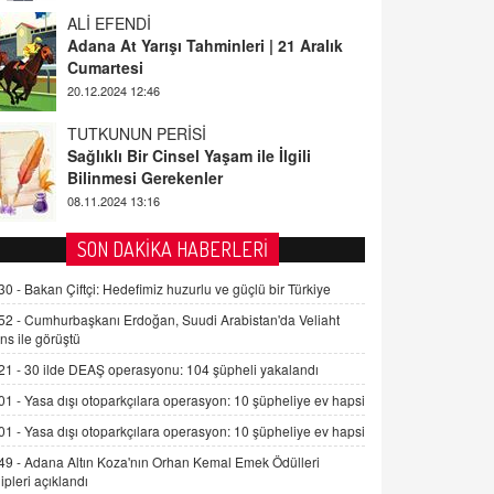
ALİ EFENDİ
Adana At Yarışı Tahminleri | 21 Aralık
Cumartesi
20.12.2024 12:46
TUTKUNUN PERİSİ
Sağlıklı Bir Cinsel Yaşam ile İlgili
Bilinmesi Gerekenler
08.11.2024 13:16
FARUK ÖNALAN
SON DAKİKA HABERLERİ
Tezkere Onaylanmasaydı…
2 Kasım 2021 Salı 00:11
30 -
Bakan Çiftçi: Hedefimiz huzurlu ve güçlü bir Türkiye
52 -
Cumhurbaşkanı Erdoğan, Suudi Arabistan'da Veliaht
ns ile görüştü
AV. DOĞAN CAN DOĞAN
Kişisel verilerin korunması ve dijital
21 -
30 ilde DEAŞ operasyonu: 104 şüpheli yakalandı
hukukun gelişimi
01 -
Yasa dışı otoparkçılara operasyon: 10 şüpheliye ev hapsi
15.09.2025 16:17
01 -
Yasa dışı otoparkçılara operasyon: 10 şüpheliye ev hapsi
SEHER EREK
49 -
Adana Altın Koza'nın Orhan Kemal Emek Ödülleri
Kış Ayları Geldi, Hangi Önlemler
ipleri açıklandı