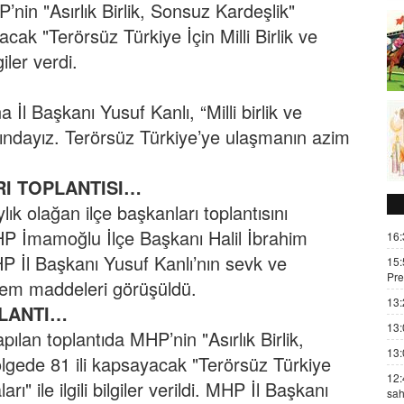
nin "Asırlık Birlik, Sonsuz Kardeşlik"
cak "Terörsüz Türkiye İçin Milli Birlik ve
iler verdi.
İl Başkanı Yusuf Kanlı, “Milli birlik ve
ndayız. Terörsüz Türkiye’ye ulaşmanın azim
I TOPLANTISI…
k olağan ilçe başkanları toplantısını
HP İmamoğlu İlçe Başkanı Halil İbrahim
16:
HP İl Başkanı Yusuf Kanlı’nın sevk ve
15:
Pre
ndem maddeleri görüşüldü.
13:
PLANTI…
13:
pılan toplantıda MHP’nin "Asırlık Birlik,
13:
ölgede 81 ili kapsayacak "Terörsüz Türkiye
12:
ı" ile ilgili bilgiler verildi. MHP İl Başkanı
sah