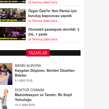
24 Temmuz 2026 Cuma
Özgür Özel'in Yeni Partisi için
kuruluş başvurusu yapıldı
24 Temmuz 2026 Cuma
Otomobil şarampole devrildi: 3
ölü, 1 yaralı
24 Temmuz 2026 Cuma
YAZARLAR
BAYAN AURORA
Kaygıları Düşüren, Sinirleri Düzelten
Bitkiler
5.1.2025 12:23
DOKTOR CİVANIM
Mastürbasyon ve Tatmin: Bir Keşif
Yolculuğu
13.11.2024 22:51