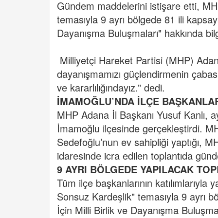
Gündem maddelerini istişare etti, MHP’
temasıyla 9 ayrı bölgede 81 ili kapsaya
Dayanışma Buluşmaları" hakkında bilg
Milliyetçi Hareket Partisi (MHP) Adana 
dayanışmamızı güçlendirmenin çabası
ve kararlılığındayız.” dedi.
İMAMOĞLU’NDA İLÇE BAŞKANLAR
MHP Adana İl Başkanı Yusuf Kanlı, aylı
İmamoğlu ilçesinde gerçekleştirdi. M
Sedefoğlu’nun ev sahipliği yaptığı, M
idaresinde icra edilen toplantıda gü
9 AYRI BÖLGEDE YAPILACAK TO
Tüm ilçe başkanlarının katılımlarıyla ya
Sonsuz Kardeşlik" temasıyla 9 ayrı b
İçin Milli Birlik ve Dayanışma Buluşmalar