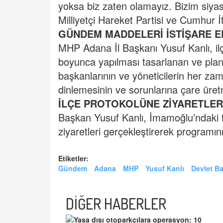
yoksa biz zaten olamayız. Bizim siyasi
Milliyetçi Hareket Partisi ve Cumhur İt
GÜNDEM MADDELERİ İSTİŞARE E
MHP Adana İl Başkanı Yusuf Kanlı, ilç
boyunca yapılması tasarlanan ve planl
başkanlarının ve yöneticilerin her zam
dinlemesinin ve sorunlarına çare üre
İLÇE PROTOKOLÜNE ZİYARETLE
Başkan Yusuf Kanlı, İmamoğlu’ndaki t
ziyaretleri gerçekleştirerek programını
Etiketler:
Gündem
Adana
MHP
Yusuf Kanlı
Devlet Ba
DİĞER HABERLER