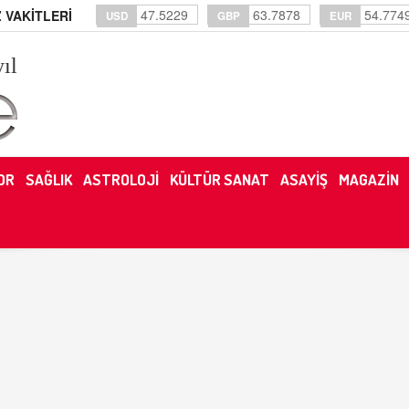
47.5229
63.7878
54.774
 VAKİTLERİ
USD
GBP
EUR
yıl
OR
SAĞLIK
ASTROLOJİ
KÜLTÜR SANAT
ASAYİŞ
MAGAZİN