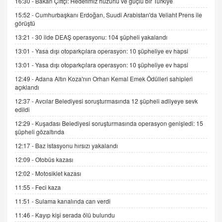
gelişimi
16:30 -
Bakan Çiftçi: Hedefimiz huzurlu ve güçlü bir Türkiye
15.09.2025 16:17
15:52 -
Cumhurbaşkanı Erdoğan, Suudi Arabistan'da Veliaht Prens ile
görüştü
SEHER EREK
13:21 -
30 ilde DEAŞ operasyonu: 104 şüpheli yakalandı
Kış Ayları Geldi, Hangi Önlemler Alınmalı?
13:01 -
Yasa dışı otoparkçılara operasyon: 10 şüpheliye ev hapsi
9.12.2025 10:11
13:01 -
Yasa dışı otoparkçılara operasyon: 10 şüpheliye ev hapsi
12:49 -
Adana Altın Koza'nın Orhan Kemal Emek Ödülleri sahipleri
İNCİ GÜL AKÖL
açıklandı
Trump Keşke Adana'yı da Ziyaret Etse...
06.07.2026 13:00
12:37 -
Avcılar Belediyesi soruşturmasında 12 şüpheli adliyeye sevk
edildi
12:29 -
Kuşadası Belediyesi soruşturmasında operasyon genişledi: 15
ADEM AKÖL
şüpheli gözaltında
Esed Destekçilerinin Yüzüne Vurulan Şamar:
12:17 -
Baz istasyonu hırsızı yakalandı
Sednaya
12:09 -
Otobüs kazası
11.12.2024 12:30
12:02 -
Motosiklet kazası
DR. EKREM ASLAN
11:55 -
Feci kaza
Gerçek Ne, Algı Ne? "Beraber Yürüyoruz"
Cümlesinin Peşinden
11:51 -
Sulama kanalında can verdi
19.07.2025 12:45
11:46 -
Kayıp kişi serada ölü bulundu