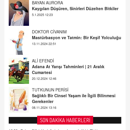
DOKTOR CİVANIM
Mastürbasyon ve Tatmin: Bir Keşif Yolculuğu
13.11.2024 22:51
ALİ EFENDİ
Adana At Yarışı Tahminleri | 21 Aralık
Cumartesi
20.12.2024 12:46
TUTKUNUN PERİSİ
Sağlıklı Bir Cinsel Yaşam ile İlgili Bilinmesi
Gerekenler
08.11.2024 13:16
FARUK ÖNALAN
Tezkere Onaylanmasaydı…
2 Kasım 2021 Salı 00:11
AV. DOĞAN CAN DOĞAN
SON DAKİKA HABERLERİ
Kişisel verilerin korunması ve dijital hukukun