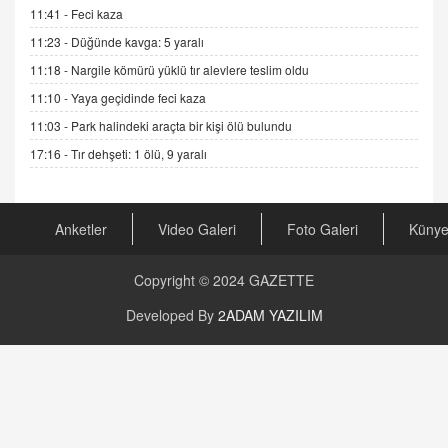
GÖNÜL MENEKŞE
11:41 -
Feci kaza
Şifacının Yolu
11:23 -
Düğünde kavga: 5 yaralı
04.11.2025 12:56
11:18 -
Nargile kömürü yüklü tır alevlere teslim oldu
11:10 -
Yaya geçidinde feci kaza
AV. RÜMEYSA ÖZKALE
11:03 -
Park halindeki araçta bir kişi ölü bulundu
Kira Uyuşmazlıklarında Dava Açmadan Önce
Arabulucuya Başvuru Şartı
17:16 -
Tır dehşeti: 1 ölü, 9 yaralı
23.09.2023 16:30
CAN UĞURATEŞ
Anketler
Video Galeri
Foto Galeri
Küny
Değişen yapısıyla Suriye
16.12.2024 14:16
Copyright © 2024
GAZETTE
GÜNLÜK BURÇ YORUMU
Developed By
2ADAM YAZILIM
Günlük Burç Yorumu | 22 Kasım 2024: Koç,
Boğa, İkizler ve Daha Fazlası!
20.11.2024 17:44
PEARL SİRİUS
Mars 4 Kasım’da Aslan Burcuna Geçiyor