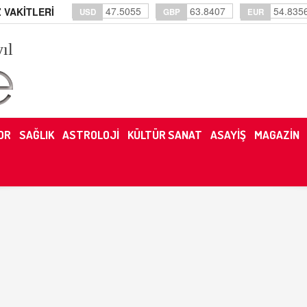
47.5055
63.8407
54.835
 VAKİTLERİ
USD
GBP
EUR
yıl
OR
SAĞLIK
ASTROLOJİ
KÜLTÜR SANAT
ASAYİŞ
MAGAZİN