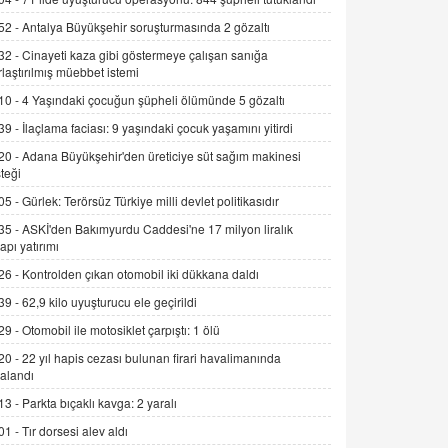
Alınmalı?
52 -
Antalya Büyükşehir soruşturmasında 2 gözaltı
9.12.2025 10:11
32 -
Cinayeti kaza gibi göstermeye çalışan sanığa
rlaştırılmış müebbet istemi
İNCİ GÜL AKÖL
Trump Keşke Adana'yı da Ziyaret Etse...
10 -
4 Yaşındaki çocuğun şüpheli ölümünde 5 gözaltı
06.07.2026 13:00
39 -
İlaçlama faciası: 9 yaşındaki çocuk yaşamını yitirdi
20 -
Adana Büyükşehir'den üreticiye süt sağım makinesi
ADEM AKÖL
teği
Esed Destekçilerinin Yüzüne Vurulan
05 -
Gürlek: Terörsüz Türkiye milli devlet politikasıdır
Şamar: Sednaya
35 -
ASKİ'den Bakımyurdu Caddesi'ne 17 milyon liralık
11.12.2024 12:30
yapı yatırımı
DR. EKREM ASLAN
26 -
Kontrolden çıkan otomobil iki dükkana daldı
Gerçek Ne, Algı Ne? "Beraber
39 -
62,9 kilo uyuşturucu ele geçirildi
Yürüyoruz" Cümlesinin Peşinden
29 -
Otomobil ile motosiklet çarpıştı: 1 ölü
19.07.2025 12:45
20 -
22 yıl hapis cezası bulunan firari havalimanında
GÖNÜL MENEKŞE
alandı
Şifacının Yolu
13 -
Parkta bıçaklı kavga: 2 yaralı
04.11.2025 12:56
01 -
Tır dorsesi alev aldı