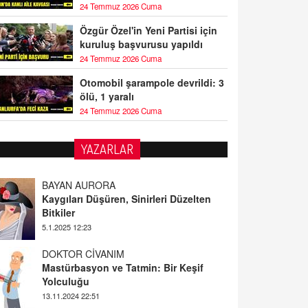
24 Temmuz 2026 Cuma
Özgür Özel'in Yeni Partisi için
kuruluş başvurusu yapıldı
24 Temmuz 2026 Cuma
Otomobil şarampole devrildi: 3
ölü, 1 yaralı
24 Temmuz 2026 Cuma
YAZARLAR
BAYAN AURORA
Kaygıları Düşüren, Sinirleri Düzelten
Bitkiler
5.1.2025 12:23
DOKTOR CİVANIM
Mastürbasyon ve Tatmin: Bir Keşif
Yolculuğu
13.11.2024 22:51