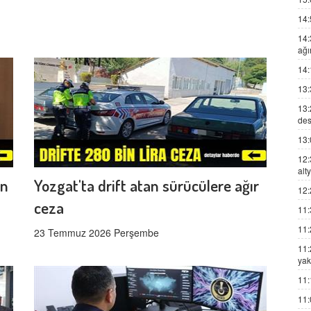
14:
14:
ağı
14:
13:
13:
des
13:
12:
alt
en
Yozgat'ta drift atan sürücülere ağır
12:
ceza
11:
11:
23 Temmuz 2026 Perşembe
11:
yak
11:
11: