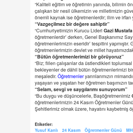
“Kaliteli eğitim ve öğretimin yanında, bilimin ön
çalışkan bir nesil ülkemizin ve milletimizin 
önemli kaynak ise öğretmenlerdir; ilim ve irfan y
“Vazgeçilmez bir değere sahiptir”
“Cumhuriyetimizin Kurucu Lideri
Gazi Mustafa
öğretmenlerdir’ derken, Genel Başkanımız Sa
öğretmenlerimizin eseridir’ tespitini yapmıştır
öğretmenlerimizin devlet ve millet hayatımızdak
“Bütün öğretmenlerimizi bir görüyoruz”
“Biz; fiilen çalışanlar da üstlendikleri toplumsa
bekleyenler de dâhil bütün öğretmenlerimizi bi
meşaledir.
Öğretmenler
yarınlarımızın mimarıdır
yaşayan ve yaşatan her öğretmen başımızın tacı
“Selam, sevgi ve saygılarımı sunuyorum”
“Bu duygu ve düşüncelerle, Başöğretmenimiz
öğretmenlerimizin 24 Kasım Öğretmenler Günü’n
Şehitlerimiz olmak üzere, hayatını kaybetmiş ö
Etiketler:
Yusuf Kanlı
24 Kasım
Öğretmenler Günü
MHP