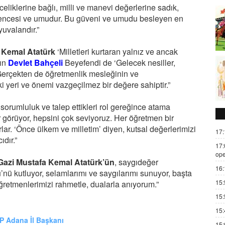
celiklerine bağlı, milli ve manevi değerlerine sadık,
güvencesi ve umudur. Bu güveni ve umudu besleyen en
uvalarıdır.”
 Kemal Atatürk
‘Milletleri kurtaran yalnız ve ancak
yın
Devlet Bahçeli
Beyefendi de ‘Gelecek nesiller,
. Gerçekten de öğretmenlik mesleğinin ve
i yeri ve önemi vazgeçilmez bir değere sahiptir.”
l sorumluluk ve talep ettikleri rol gereğince atama
r görüyor, hepsini çok seviyoruz. Her öğretmen bir
lar. ‘Önce ülkem ve milletim’ diyen, kutsal değerlerimizi
17:
dır.”
17:
ope
Gazi Mustafa Kemal Atatürk’ün
, saygıdeğer
16:
ü kutluyor, selamlarımı ve saygılarımı sunuyor, başta
15:
ğretmenlerimizi rahmetle, dualarla anıyorum.”
15:
15:
 Adana İl Başkanı
15: