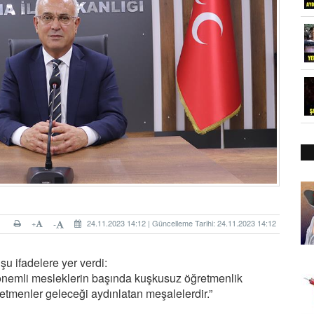
+
24.11.2023 14:12 | Güncelleme Tarihi: 24.11.2023 14:12
-
u ifadelere yer verdi:
 önemli mesleklerin başında kuşkusuz öğretmenlik
retmenler geleceği aydınlatan meşalelerdir.”