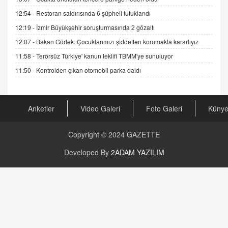
19.07.2025 12:45
12:54 -
Restoran saldırısında 6 şüpheli tutuklandı
GÖNÜL MENEKŞE
12:19 -
İzmir Büyükşehir soruşturmasında 2 gözaltı
Şifacının Yolu
12:07 -
Bakan Gürlek: Çocuklarımızı şiddetten korumakta kararlıyız
04.11.2025 12:56
11:58 -
Terörsüz Türkiye' kanun teklifi TBMM'ye sunuluyor
11:50 -
Kontrolden çıkan otomobil parka daldı
AV. RÜMEYSA ÖZKALE
Kira Uyuşmazlıklarında Dava Açmadan Önce
Arabulucuya Başvuru Şartı
23.09.2023 16:30
Anketler
Video Galeri
Foto Galeri
Küny
CAN UĞURATEŞ
Copyright © 2024
GAZETTE
Değişen yapısıyla Suriye
16.12.2024 14:16
Developed By
2ADAM YAZILIM
GÜNLÜK BURÇ YORUMU
Günlük Burç Yorumu | 22 Kasım 2024: Koç,
Boğa, İkizler ve Daha Fazlası!
20.11.2024 17:44