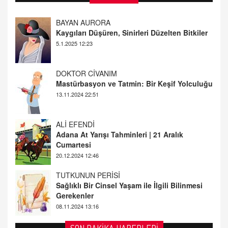
DOKTOR CİVANIM
Mastürbasyon ve Tatmin: Bir Keşif Yolculuğu
13.11.2024 22:51
ALİ EFENDİ
Adana At Yarışı Tahminleri | 21 Aralık
Cumartesi
20.12.2024 12:46
TUTKUNUN PERİSİ
Sağlıklı Bir Cinsel Yaşam ile İlgili Bilinmesi
Gerekenler
08.11.2024 13:16
FARUK ÖNALAN
Tezkere Onaylanmasaydı…
2 Kasım 2021 Salı 00:11
AV. DOĞAN CAN DOĞAN