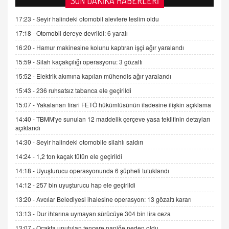
SON DAKİKA HABERLERİ
Kişisel verilerin korunması ve dijital hukukun
gelişimi
17:23 -
Seyir halindeki otomobil alevlere teslim oldu
15.09.2025 16:17
17:18 -
Otomobil dereye devrildi: 6 yaralı
16:20 -
Hamur makinesine kolunu kaptıran işçi ağır yaralandı
SEHER EREK
Kış Ayları Geldi, Hangi Önlemler Alınmalı?
15:59 -
Silah kaçakçılığı operasyonu: 3 gözaltı
9.12.2025 10:11
15:52 -
Elektrik akımına kapılan mühendis ağır yaralandı
15:43 -
236 ruhsatsız tabanca ele geçirildi
İNCİ GÜL AKÖL
15:07 -
Yakalanan firari FETÖ hükümlüsünün ifadesine ilişkin açıklama
Trump Keşke Adana'yı da Ziyaret Etse...
14:40 -
TBMM'ye sunulan 12 maddelik çerçeve yasa teklifinin detayları
06.07.2026 13:00
açıklandı
14:30 -
Seyir halindeki otomobile silahlı saldırı
ADEM AKÖL
14:24 -
1,2 ton kaçak tütün ele geçirildi
Esed Destekçilerinin Yüzüne Vurulan Şamar:
14:18 -
Uyuşturucu operasyonunda 6 şüpheli tutuklandı
Sednaya
11.12.2024 12:30
14:12 -
257 bin uyuşturucu hap ele geçirildi
13:20 -
Avcılar Belediyesi ihalesine operasyon: 13 gözaltı kararı
DR. EKREM ASLAN
Gerçek Ne, Algı Ne? "Beraber Yürüyoruz"
13:13 -
Dur ihtarına uymayan sürücüye 304 bin lira ceza
Cümlesinin Peşinden
13:07 -
Ocakta unutulan tencere paniğe neden oldu