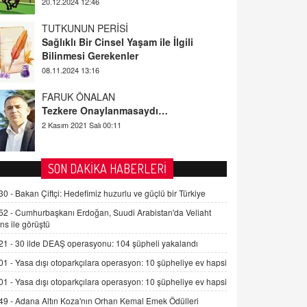
20.12.2024 12:46
TUTKUNUN PERİSİ
Sağlıklı Bir Cinsel Yaşam ile İlgili
Bilinmesi Gerekenler
08.11.2024 13:16
FARUK ÖNALAN
Tezkere Onaylanmasaydı…
2 Kasım 2021 Salı 00:11
AV. DOĞAN CAN DOĞAN
SON DAKİKA HABERLERİ
Kişisel verilerin korunması ve dijital
hukukun gelişimi
30 -
Bakan Çiftçi: Hedefimiz huzurlu ve güçlü bir Türkiye
15.09.2025 16:17
52 -
Cumhurbaşkanı Erdoğan, Suudi Arabistan'da Veliaht
ns ile görüştü
SEHER EREK
21 -
30 ilde DEAŞ operasyonu: 104 şüpheli yakalandı
Kış Ayları Geldi, Hangi Önlemler
Alınmalı?
01 -
Yasa dışı otoparkçılara operasyon: 10 şüpheliye ev hapsi
9.12.2025 10:11
01 -
Yasa dışı otoparkçılara operasyon: 10 şüpheliye ev hapsi
49 -
Adana Altın Koza'nın Orhan Kemal Emek Ödülleri
İNCİ GÜL AKÖL