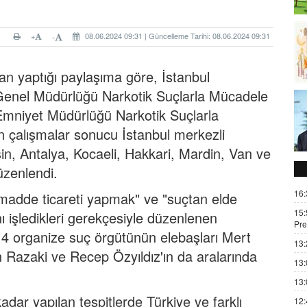
+
08.06.2024 09:31 | Güncelleme Tarihi: 08.06.2024 09:31
-
an yaptığı paylaşıma göre, İstanbul
Genel Müdürlüğü Narkotik Suçlarla Mücadele
 Emniyet Müdürlüğü Narkotik Suçlarla
çalışmalar sonucu İstanbul merkezli
sin, Antalya, Kocaeli, Hakkari, Mardin, Van ve
üzenlendi.
16:
 madde ticareti yapmak" ve "suçtan elde
15:
nı işledikleri gerekçesiyle düzenlenen
Pre
lı 4 organize suç örgütünün elebaşları Mert
13:
 Razaki ve Recep Özyıldız'ın da aralarında
13:
13:
dar yapılan tespitlerde Türkiye ve farklı
12: