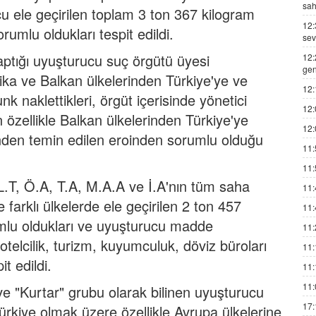
sah
u ele geçirilen toplam 3 ton 367 kilogram
12:
umlu oldukları tespit edildi.
sev
aptığı uyuşturucu suç örgütü üyesi
12:
gen
ka ve Balkan ülkelerinden Türkiye'ye ve
12:
k naklettikleri, örgüt içerisinde yönetici
12:
özellikle Balkan ülkelerinden Türkiye'ye
12:
inden temin edilen eroinden sorumlu olduğu
11:
11:
 L.T, Ö.A, T.A, M.A.A ve İ.A'nın tüm saha
11:
e farklı ülkelerde ele geçirilen 2 ton 457
11:
lu oldukları ve uyuşturucu madde
11:
 otelcilik, turizm, kuyumculuk, döviz büroları
11:
it edildi.
11:
11:
ı ve "Kurtar" grubu olarak bilinen uyuşturucu
17:
ürkiye olmak üzere özellikle Avrupa ülkelerine