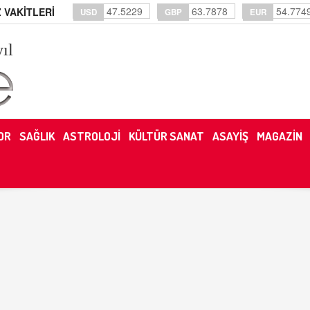
47.5229
63.7878
54.774
 VAKİTLERİ
USD
GBP
EUR
yıl
OR
SAĞLIK
ASTROLOJİ
KÜLTÜR SANAT
ASAYİŞ
MAGAZİN