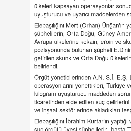
ülkeleri kapsayan operasyonlar sonuc
uyuşturucu ve uyarıcı maddelerden sor
Elebaşılığını Mert (Orhan) Ünğan'ın y
şüphelilerin, Orta Doğu, Güney Ameri
Avrupa ülkelerine kokain, eroin ve skun
pozisyonunda bulunan şüpheli E.D'nin 
getirilen skunk ve Orta Doğu ülkeler
belirlendi.
Örgüt yöneticilerinden A.N, S.İ, E.Ş,
operasyonlarını yönettikleri, Türkiye v
kilogram uyuşturucu maddeden sorum
ticaretinden elde edilen suç gelirlerini
ve inşaat sektörlerinde akladıkları tesp
Elebaşılığını İbrahim Kurtar'ın yaptığ
suç örgütü üyesi şüphelilerin, başta T