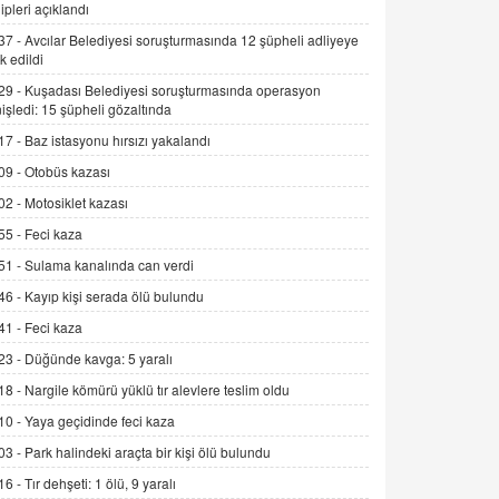
ipleri açıklandı
Trump Keşke Adana'yı da Ziyaret Etse...
06.07.2026 13:00
37 -
Avcılar Belediyesi soruşturmasında 12 şüpheli adliyeye
k edildi
29 -
Kuşadası Belediyesi soruşturmasında operasyon
ADEM AKÖL
işledi: 15 şüpheli gözaltında
Esed Destekçilerinin Yüzüne Vurulan
17 -
Baz istasyonu hırsızı yakalandı
Şamar: Sednaya
09 -
Otobüs kazası
11.12.2024 12:30
02 -
Motosiklet kazası
DR. EKREM ASLAN
55 -
Feci kaza
Gerçek Ne, Algı Ne? "Beraber
Yürüyoruz" Cümlesinin Peşinden
51 -
Sulama kanalında can verdi
19.07.2025 12:45
46 -
Kayıp kişi serada ölü bulundu
GÖNÜL MENEKŞE
41 -
Feci kaza
Şifacının Yolu
23 -
Düğünde kavga: 5 yaralı
04.11.2025 12:56
18 -
Nargile kömürü yüklü tır alevlere teslim oldu
10 -
Yaya geçidinde feci kaza
AV. RÜMEYSA ÖZKALE
03 -
Park halindeki araçta bir kişi ölü bulundu
Kira Uyuşmazlıklarında Dava Açmadan
Önce Arabulucuya Başvuru Şartı
16 -
Tır dehşeti: 1 ölü, 9 yaralı