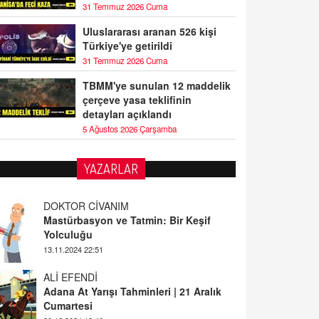
31 Temmuz 2026 Cuma
Uluslararası aranan 526 kişi
Türkiye'ye getirildi
31 Temmuz 2026 Cuma
TBMM'ye sunulan 12 maddelik
çerçeve yasa teklifinin
detayları açıklandı
5 Ağustos 2026 Çarşamba
YAZARLAR
DOKTOR CİVANIM
Mastürbasyon ve Tatmin: Bir Keşif
Yolculuğu
13.11.2024 22:51
ALİ EFENDİ
Adana At Yarışı Tahminleri | 21 Aralık
Cumartesi