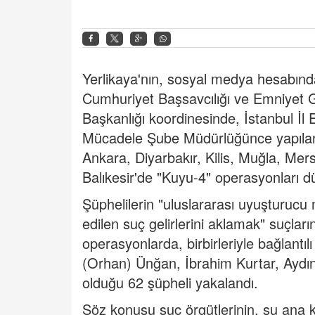
Yerlikaya'nın, sosyal medya hesabınd
Cumhuriyet Başsavcılığı ve Emniyet 
Başkanlığı koordinesinde, İstanbul İl
Mücadele Şube Müdürlüğünce yapılan 
Ankara, Diyarbakır, Kilis, Muğla, Mer
Balıkesir'de "Kuyu-4" operasyonları d
Şüphelilerin "uluslararası uyuşturucu
edilen suç gelirlerini aklamak" suçları
operasyonlarda, birbirleriyle bağlantı
(Orhan) Ünğan, İbrahim Kurtar, Aydın
olduğu 62 şüpheli yakalandı.
Söz konusu suç örgütlerinin, şu ana ka