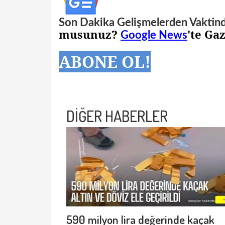
Son Dakika Gelişmelerden Vaktin
musunuz?
'te Ga
Google News
ABONE OL!
DİĞER HABERLER
590 milyon lira değerinde kaçak