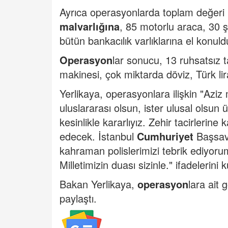
Ayrıca operasyonlarda toplam değeri 
malvarlığına
, 85 motorlu araca, 30 şi
bütün bankacılık varlıklarına el konuld
Operasyon
lar sonucu, 13 ruhsatsız 
makinesi, çok miktarda döviz, Türk liras
Yerlikaya, operasyonlara ilişkin "Aziz m
uluslararası olsun, ister ulusal olsun
kesinlikle kararlıyız. Zehir tacirlerin
edecek. İstanbul
Cumhuriyet
Başsavc
kahraman polislerimizi tebrik ediyoru
Milletimizin duası sizinle." ifadelerini k
Bakan Yerlikaya,
operasyon
lara ait
paylaştı.