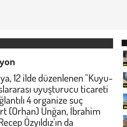
syon
kaya, 12 ilde düzenlenen "Kuyu-
slararası uyuşturucu ticareti
ğlantılı 4 organize suç
rt (Orhan) Ünğan, İbrahim
Recep Özyıldız'ın da