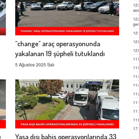
12:
sev
12:
gen
12:
12:
"change" araç operasyonunda
12:
yakalanan 19 şüpheli tutuklandı
11:
5 Ağustos 2025 Salı
11:
11:
11:
11:
11:
11:
11:
17:
ı
Yasa dışı bahis operasyonlarında 33