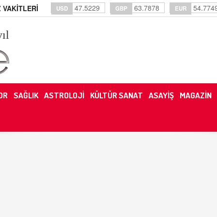
47.5229
63.7878
54.774
 VAKİTLERİ
USD
GBP
EUR
yıl
OR
SAĞLIK
ASTROLOJİ
KÜLTÜR SANAT
ASAYİŞ
MAGAZİN