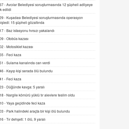
Alınmalı?
37 -
Avcılar Belediyesi soruşturmasında 12 şüpheli adliyeye
k edildi
9.12.2025 10:11
29 -
Kuşadası Belediyesi soruşturmasında operasyon
İNCİ GÜL AKÖL
işledi: 15 şüpheli gözaltında
Trump Keşke Adana'yı da Ziyaret Etse...
17 -
Baz istasyonu hırsızı yakalandı
06.07.2026 13:00
09 -
Otobüs kazası
02 -
Motosiklet kazası
ADEM AKÖL
55 -
Feci kaza
Esed Destekçilerinin Yüzüne Vurulan
Şamar: Sednaya
51 -
Sulama kanalında can verdi
11.12.2024 12:30
46 -
Kayıp kişi serada ölü bulundu
DR. EKREM ASLAN
41 -
Feci kaza
Gerçek Ne, Algı Ne? "Beraber
23 -
Düğünde kavga: 5 yaralı
Yürüyoruz" Cümlesinin Peşinden
18 -
Nargile kömürü yüklü tır alevlere teslim oldu
19.07.2025 12:45
10 -
Yaya geçidinde feci kaza
GÖNÜL MENEKŞE
03 -
Park halindeki araçta bir kişi ölü bulundu
Şifacının Yolu
16 -
Tır dehşeti: 1 ölü, 9 yaralı
04.11.2025 12:56