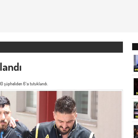
klandı
 10 şüpheliden 6'sı tutuklandı.