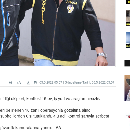
+
05.5.2022 05:57 | Güncelleme Tarihi: 05.5.2022 05:57
-
liği ekipleri, kentteki 15 ev, iş yeri ve araçtan hırsızlık
eri belirlenen 10 zanlı operasyonla gözaltına alındı.
üphelilerden 6'sı tutuklandı, 4'ü adli kontrol şartıyla serbest
güvenlik kameralarına yansıdı. AA