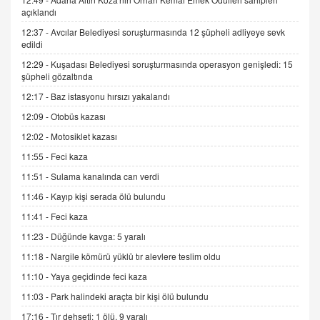
9.12.2025 10:11
açıklandı
12:37 -
Avcılar Belediyesi soruşturmasında 12 şüpheli adliyeye sevk
edildi
İNCİ GÜL AKÖL
12:29 -
Kuşadası Belediyesi soruşturmasında operasyon genişledi: 15
Trump Keşke Adana'yı da Ziyaret Etse...
şüpheli gözaltında
06.07.2026 13:00
12:17 -
Baz istasyonu hırsızı yakalandı
12:09 -
Otobüs kazası
ADEM AKÖL
12:02 -
Motosiklet kazası
Esed Destekçilerinin Yüzüne Vurulan Şamar:
Sednaya
11:55 -
Feci kaza
11.12.2024 12:30
11:51 -
Sulama kanalında can verdi
DR. EKREM ASLAN
11:46 -
Kayıp kişi serada ölü bulundu
Gerçek Ne, Algı Ne? "Beraber Yürüyoruz"
11:41 -
Feci kaza
Cümlesinin Peşinden
11:23 -
Düğünde kavga: 5 yaralı
19.07.2025 12:45
11:18 -
Nargile kömürü yüklü tır alevlere teslim oldu
GÖNÜL MENEKŞE
11:10 -
Yaya geçidinde feci kaza
Şifacının Yolu
04.11.2025 12:56
11:03 -
Park halindeki araçta bir kişi ölü bulundu
17:16 -
Tır dehşeti: 1 ölü, 9 yaralı