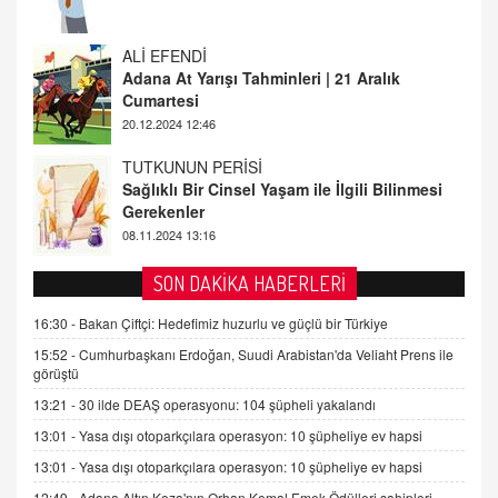
ALİ EFENDİ
Adana At Yarışı Tahminleri | 21 Aralık
Cumartesi
20.12.2024 12:46
TUTKUNUN PERİSİ
Sağlıklı Bir Cinsel Yaşam ile İlgili Bilinmesi
Gerekenler
08.11.2024 13:16
FARUK ÖNALAN
Tezkere Onaylanmasaydı…
SON DAKİKA HABERLERİ
2 Kasım 2021 Salı 00:11
16:30 -
Bakan Çiftçi: Hedefimiz huzurlu ve güçlü bir Türkiye
15:52 -
Cumhurbaşkanı Erdoğan, Suudi Arabistan'da Veliaht Prens ile
AV. DOĞAN CAN DOĞAN
görüştü
Kişisel verilerin korunması ve dijital hukukun
gelişimi
13:21 -
30 ilde DEAŞ operasyonu: 104 şüpheli yakalandı
15.09.2025 16:17
13:01 -
Yasa dışı otoparkçılara operasyon: 10 şüpheliye ev hapsi
SEHER EREK
13:01 -
Yasa dışı otoparkçılara operasyon: 10 şüpheliye ev hapsi
Kış Ayları Geldi, Hangi Önlemler Alınmalı?
12:49 -
Adana Altın Koza'nın Orhan Kemal Emek Ödülleri sahipleri