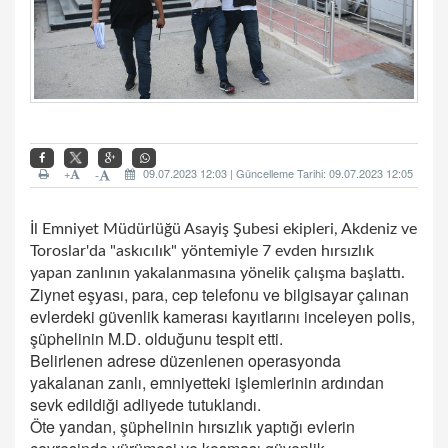
+
09.07.2023 12:03 | Güncelleme Tarihi: 09.07.2023 12:05
-
İl Emniyet Müdürlüğü Asayiş Şubesi ekipleri, Akdeniz ve
Toroslar'da "askıcılık" yöntemiyle 7 evden hırsızlık
yapan zanlının yakalanmasına yönelik çalışma başlattı.
Ziynet eşyası, para, cep telefonu ve bilgisayar çalınan
evlerdeki güvenlik kamerası kayıtlarını inceleyen polis,
şüphelinin M.D. olduğunu tespit etti.
Belirlenen adrese düzenlenen operasyonda
yakalanan zanlı, emniyetteki işlemlerinin ardından
sevk edildiği adliyede tutuklandı.
Öte yandan, şüphelinin hırsızlık yaptığı evlerin