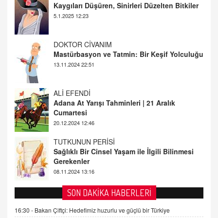
Mastürbasyon ve Tatmin: Bir Keşif Yolculuğu
13.11.2024 22:51
ALİ EFENDİ
Adana At Yarışı Tahminleri | 21 Aralık
Cumartesi
20.12.2024 12:46
TUTKUNUN PERİSİ
Sağlıklı Bir Cinsel Yaşam ile İlgili Bilinmesi
Gerekenler
08.11.2024 13:16
FARUK ÖNALAN
Tezkere Onaylanmasaydı…
2 Kasım 2021 Salı 00:11
AV. DOĞAN CAN DOĞAN
SON DAKİKA HABERLERİ
Kişisel verilerin korunması ve dijital hukukun
gelişimi
16:30 -
Bakan Çiftçi: Hedefimiz huzurlu ve güçlü bir Türkiye