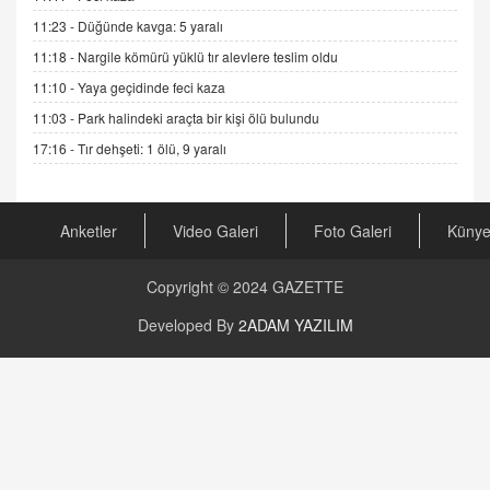
Şifacının Yolu
11:23 -
Düğünde kavga: 5 yaralı
04.11.2025 12:56
11:18 -
Nargile kömürü yüklü tır alevlere teslim oldu
11:10 -
Yaya geçidinde feci kaza
AV. RÜMEYSA ÖZKALE
11:03 -
Park halindeki araçta bir kişi ölü bulundu
Kira Uyuşmazlıklarında Dava Açmadan Önce
Arabulucuya Başvuru Şartı
17:16 -
Tır dehşeti: 1 ölü, 9 yaralı
23.09.2023 16:30
CAN UĞURATEŞ
Anketler
Video Galeri
Foto Galeri
Küny
Değişen yapısıyla Suriye
16.12.2024 14:16
Copyright © 2024
GAZETTE
GÜNLÜK BURÇ YORUMU
Developed By
2ADAM YAZILIM
Günlük Burç Yorumu | 22 Kasım 2024: Koç,
Boğa, İkizler ve Daha Fazlası!
20.11.2024 17:44
PEARL SİRİUS
Mars 4 Kasım’da Aslan Burcuna Geçiyor
01.11.2025 14:25