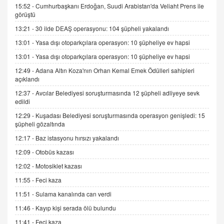
15.09.2025 16:17
15:52 -
Cumhurbaşkanı Erdoğan, Suudi Arabistan'da Veliaht Prens ile
görüştü
SEHER EREK
13:21 -
30 ilde DEAŞ operasyonu: 104 şüpheli yakalandı
Kış Ayları Geldi, Hangi Önlemler Alınmalı?
13:01 -
Yasa dışı otoparkçılara operasyon: 10 şüpheliye ev hapsi
9.12.2025 10:11
13:01 -
Yasa dışı otoparkçılara operasyon: 10 şüpheliye ev hapsi
12:49 -
Adana Altın Koza'nın Orhan Kemal Emek Ödülleri sahipleri
İNCİ GÜL AKÖL
açıklandı
Trump Keşke Adana'yı da Ziyaret Etse...
06.07.2026 13:00
12:37 -
Avcılar Belediyesi soruşturmasında 12 şüpheli adliyeye sevk
edildi
12:29 -
Kuşadası Belediyesi soruşturmasında operasyon genişledi: 15
ADEM AKÖL
şüpheli gözaltında
Esed Destekçilerinin Yüzüne Vurulan Şamar:
12:17 -
Baz istasyonu hırsızı yakalandı
Sednaya
12:09 -
Otobüs kazası
11.12.2024 12:30
12:02 -
Motosiklet kazası
DR. EKREM ASLAN
11:55 -
Feci kaza
Gerçek Ne, Algı Ne? "Beraber Yürüyoruz"
Cümlesinin Peşinden
11:51 -
Sulama kanalında can verdi
19.07.2025 12:45
11:46 -
Kayıp kişi serada ölü bulundu
GÖNÜL MENEKŞE
11:41 -
Feci kaza