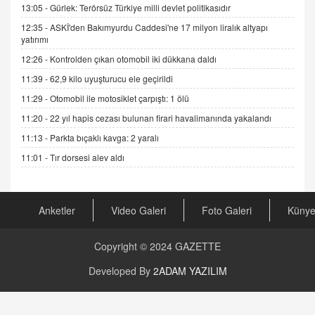
13:05 -
Gürlek: Terörsüz Türkiye milli devlet politikasıdır
Gerçek Ne, Algı Ne? "Beraber Yürüyoruz"
12:35 -
ASKİ'den Bakımyurdu Caddesi'ne 17 milyon liralık altyapı
Cümlesinin Peşinden
yatırımı
19.07.2025 12:45
12:26 -
Kontrolden çıkan otomobil iki dükkana daldı
GÖNÜL MENEKŞE
11:39 -
62,9 kilo uyuşturucu ele geçirildi
Şifacının Yolu
11:29 -
Otomobil ile motosiklet çarpıştı: 1 ölü
04.11.2025 12:56
11:20 -
22 yıl hapis cezası bulunan firari havalimanında yakalandı
11:13 -
Parkta bıçaklı kavga: 2 yaralı
AV. RÜMEYSA ÖZKALE
Kira Uyuşmazlıklarında Dava Açmadan Önce
11:01 -
Tır dorsesi alev aldı
Arabulucuya Başvuru Şartı
23.09.2023 16:30
Anketler
Video Galeri
Foto Galeri
Küny
CAN UĞURATEŞ
Değişen yapısıyla Suriye
16.12.2024 14:16
Copyright © 2024
GAZETTE
Developed By
2ADAM YAZILIM
GÜNLÜK BURÇ YORUMU
Günlük Burç Yorumu | 22 Kasım 2024: Koç,
Boğa, İkizler ve Daha Fazlası!