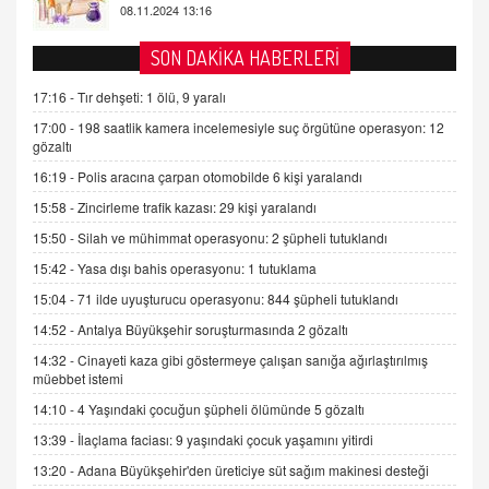
AV. DOĞAN CAN DOĞAN
SON DAKİKA HABERLERİ
Kişisel verilerin korunması ve dijital hukukun
gelişimi
17:16 -
Tır dehşeti: 1 ölü, 9 yaralı
15.09.2025 16:17
17:00 -
198 saatlik kamera incelemesiyle suç örgütüne operasyon: 12
gözaltı
SEHER EREK
16:19 -
Polis aracına çarpan otomobilde 6 kişi yaralandı
Kış Ayları Geldi, Hangi Önlemler Alınmalı?
15:58 -
Zincirleme trafik kazası: 29 kişi yaralandı
9.12.2025 10:11
15:50 -
Silah ve mühimmat operasyonu: 2 şüpheli tutuklandı
15:42 -
Yasa dışı bahis operasyonu: 1 tutuklama
İNCİ GÜL AKÖL
Trump Keşke Adana'yı da Ziyaret Etse...
15:04 -
71 ilde uyuşturucu operasyonu: 844 şüpheli tutuklandı
06.07.2026 13:00
14:52 -
Antalya Büyükşehir soruşturmasında 2 gözaltı
14:32 -
Cinayeti kaza gibi göstermeye çalışan sanığa ağırlaştırılmış
müebbet istemi
ADEM AKÖL
Esed Destekçilerinin Yüzüne Vurulan Şamar:
14:10 -
4 Yaşındaki çocuğun şüpheli ölümünde 5 gözaltı
Sednaya
13:39 -
İlaçlama faciası: 9 yaşındaki çocuk yaşamını yitirdi
11.12.2024 12:30
13:20 -
Adana Büyükşehir'den üreticiye süt sağım makinesi desteği
DR. EKREM ASLAN