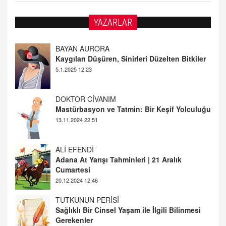
YAZARLAR
DOKTOR CİVANIM
Mastürbasyon ve Tatmin: Bir Keşif Yolculuğu
13.11.2024 22:51
ALİ EFENDİ
Adana At Yarışı Tahminleri | 21 Aralık
Cumartesi
20.12.2024 12:46
TUTKUNUN PERİSİ
Sağlıklı Bir Cinsel Yaşam ile İlgili Bilinmesi
Gerekenler
08.11.2024 13:16
FARUK ÖNALAN
Tezkere Onaylanmasaydı…
2 Kasım 2021 Salı 00:11