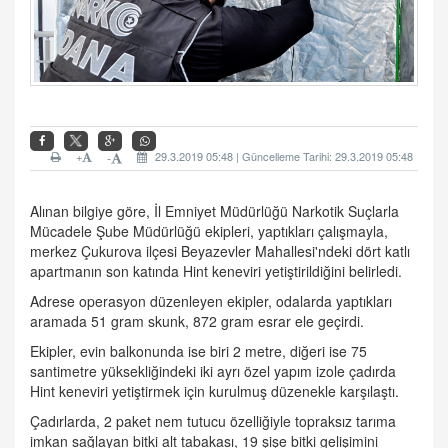
+
29.3.2019 05:48 | Güncelleme Tarihi: 29.3.2019 05:48
-
Alınan bilgiye göre, İl Emniyet Müdürlüğü Narkotik Suçlarla
Mücadele Şube Müdürlüğü ekipleri, yaptıkları çalışmayla,
merkez Çukurova ilçesi Beyazevler Mahallesi'ndeki dört katlı
apartmanın son katında Hint keneviri yetiştirildiğini belirledi.
Adrese operasyon düzenleyen ekipler, odalarda yaptıkları
aramada 51 gram skunk, 872 gram esrar ele geçirdi.
Ekipler, evin balkonunda ise biri 2 metre, diğeri ise 75
santimetre yüksekliğindeki iki ayrı özel yapım izole çadırda
Hint keneviri yetiştirmek için kurulmuş düzenekle karşılaştı.
Çadırlarda, 2 paket nem tutucu özelliğiyle topraksız tarıma
imkan sağlayan bitki alt tabakası, 19 şişe bitki gelişimini