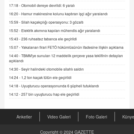
ADEM AKÖL
17:18 -
Otomobil dereye devrildi: 6 yaralı
Esed Destekçilerinin Yüzüne Vurulan Şamar:
16:20 -
Hamur makinesine kolunu kaptıran işçi ağır yaralandı
Sednaya
11.12.2024 12:30
15:59 -
Silah kaçakçılığı operasyonu: 3 gözaltı
15:52 -
Elektrik akımına kapılan mühendis ağır yaralandı
DR. EKREM ASLAN
Gerçek Ne, Algı Ne? "Beraber Yürüyoruz"
15:43 -
236 ruhsatsız tabanca ele geçirildi
Cümlesinin Peşinden
15:07 -
Yakalanan firari FETÖ hükümlüsünün ifadesine ilişkin açıklama
19.07.2025 12:45
14:40 -
TBMM'ye sunulan 12 maddelik çerçeve yasa teklifinin detayları
açıklandı
GÖNÜL MENEKŞE
Şifacının Yolu
14:30 -
Seyir halindeki otomobile silahlı saldırı
04.11.2025 12:56
14:24 -
1,2 ton kaçak tütün ele geçirildi
14:18 -
Uyuşturucu operasyonunda 6 şüpheli tutuklandı
AV. RÜMEYSA ÖZKALE
14:12 -
257 bin uyuşturucu hap ele geçirildi
Kira Uyuşmazlıklarında Dava Açmadan Önce
Arabulucuya Başvuru Şartı
23.09.2023 16:30
Anketler
Video Galeri
Foto Galeri
Küny
CAN UĞURATEŞ
Değişen yapısıyla Suriye
Copyright © 2024
GAZETTE