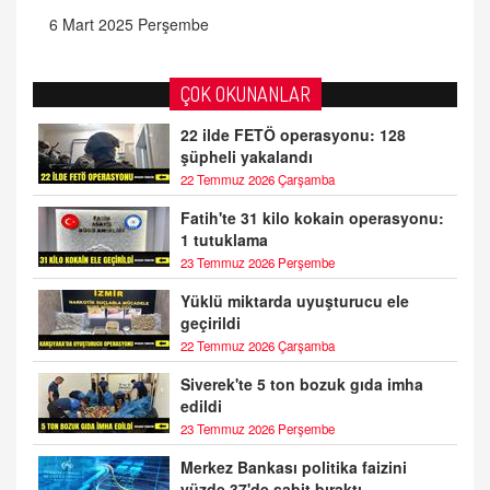
6 Mart 2025 Perşembe
ÇOK OKUNANLAR
22 ilde FETÖ operasyonu: 128
şüpheli yakalandı
22 Temmuz 2026 Çarşamba
Fatih'te 31 kilo kokain operasyonu:
1 tutuklama
23 Temmuz 2026 Perşembe
Yüklü miktarda uyuşturucu ele
geçirildi
22 Temmuz 2026 Çarşamba
Siverek'te 5 ton bozuk gıda imha
edildi
23 Temmuz 2026 Perşembe
Merkez Bankası politika faizini
yüzde 37'de sabit bıraktı