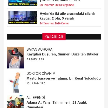
23 Temmuz 2026 Perşembe
Aydın'da iki aile arasındaki silahlı
kavga: 2 ölü, 5 yaralı
24 Temmuz 2026 Cuma
YAZARLAR
DOKTOR CİVANIM
Mastürbasyon ve Tatmin: Bir Keşif Yolculuğu
13.11.2024 22:51
ALİ EFENDİ
Adana At Yarışı Tahminleri | 21 Aralık
Cumartesi
20.12.2024 12:46
TUTKUNUN PERİSİ
Sağlıklı Bir Cinsel Yaşam ile İlgili Bilinmesi
Gerekenler