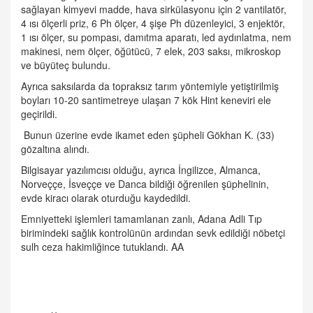
sağlayan kimyevi madde, hava sirkülasyonu için 2 vantilatör,
4 ısı ölçerli priz, 6 Ph ölçer, 4 şişe Ph düzenleyici, 3 enjektör,
1 ısı ölçer, su pompası, damıtma aparatı, led aydınlatma, nem
makinesi, nem ölçer, öğütücü, 7 elek, 203 saksı, mikroskop
ve büyüteç bulundu.
Ayrıca saksılarda da topraksız tarım yöntemiyle yetiştirilmiş
boyları 10-20 santimetreye ulaşan 7 kök Hint keneviri ele
geçirildi.
Bunun üzerine evde ikamet eden şüpheli Gökhan K. (33)
gözaltına alındı.
Bilgisayar yazılımcısı olduğu, ayrıca İngilizce, Almanca,
Norveççe, İsveççe ve Danca bildiği öğrenilen şüphelinin,
evde kiracı olarak oturduğu kaydedildi.
Emniyetteki işlemleri tamamlanan zanlı, Adana Adli Tıp
birimindeki sağlık kontrolünün ardından sevk edildiği nöbetçi
sulh ceza hakimliğince tutuklandı. AA