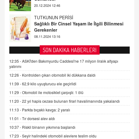
08.11.2024 13:16
FARUK ÖNALAN
Tezkere Onaylanmasaydı…
2 Kasım 2021 Salı 00:11
AV. DOĞAN CAN DOĞAN
SON DAKİKA HABERLERİ
Kişisel verilerin korunması ve dijital hukukun
gelişimi
12:35 -
ASKİ'den Bakımyurdu Caddesi'ne 17 milyon liralık altyapı
yatırımı
15.09.2025 16:17
12:26 -
Kontrolden çıkan otomobil iki dükkana daldı
SEHER EREK
11:39 -
62,9 kilo uyuşturucu ele geçirildi
Kış Ayları Geldi, Hangi Önlemler Alınmalı?
11:29 -
Otomobil ile motosiklet çarpıştı: 1 ölü
9.12.2025 10:11
11:20 -
22 yıl hapis cezası bulunan firari havalimanında yakalandı
11:13 -
Parkta bıçaklı kavga: 2 yaralı
İNCİ GÜL AKÖL
Trump Keşke Adana'yı da Ziyaret Etse...
11:01 -
Tır dorsesi alev aldı
06.07.2026 13:00
10:37 -
Riskli binanın yıkımına başlandı
17:23 -
Seyir halindeki otomobil alevlere teslim oldu