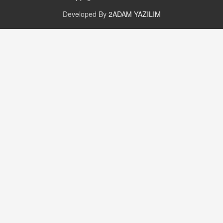
16.12.2024 14:16
Developed By
2ADAM YAZILIM
GÜNLÜK BURÇ YORUMU
Günlük Burç Yorumu | 22 Kasım 2024: Koç,
Boğa, İkizler ve Daha Fazlası!
20.11.2024 17:44
PEARL SİRİUS
Mars 4 Kasım’da Aslan Burcuna Geçiyor
01.11.2025 14:25
BAYAN AURORA
Kaygıları Düşüren, Sinirleri Düzelten Bitkiler
5.1.2025 12:23