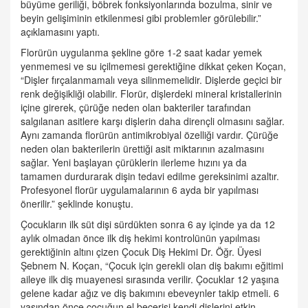
büyüme geriliği, böbrek fonksiyonlarında bozulma, sinir ve
beyin gelişiminin etkilenmesi gibi problemler görülebilir.”
açıklamasını yaptı.
Florürün uygulanma şekline göre 1-2 saat kadar yemek
yenmemesi ve su içilmemesi gerektiğine dikkat çeken Koçan,
“Dişler fırçalanmamalı veya silinmemelidir. Dişlerde geçici bir
renk değişikliği olabilir. Florür, dişlerdeki mineral kristallerinin
içine girerek, çürüğe neden olan bakteriler tarafından
salgılanan asitlere karşı dişlerin daha dirençli olmasını sağlar.
Aynı zamanda florürün antimikrobiyal özelliği vardır. Çürüğe
neden olan bakterilerin ürettiği asit miktarının azalmasını
sağlar. Yeni başlayan çürüklerin ilerleme hızını ya da
tamamen durdurarak dişin tedavi edilme gereksinimi azaltır.
Profesyonel florür uygulamalarının 6 ayda bir yapılması
önerilir.” şeklinde konuştu.
Çocukların ilk süt dişi sürdükten sonra 6 ay içinde ya da 12
aylık olmadan önce ilk diş hekimi kontrolünün yapılması
gerektiğinin altını çizen Çocuk Diş Hekimi Dr. Öğr. Üyesi
Şebnem N. Koçan, “Çocuk için gerekli olan diş bakımı eğitimi
aileye ilk diş muayenesi sırasında verilir. Çocuklar 12 yaşına
gelene kadar ağız ve diş bakımını ebeveynler takip etmeli. 6
yaşından önce çocuğun el becerisi kendi dişlerini etkin