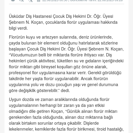
-
Üsküdar Diş Hastanesi Çocuk Diş Hekimi Dr. Öğr. Üyesi
Şebnem N. Koçan, çocuklarda florür uygulaması hakkında
bilgi verdi.
Florürün kuyu ve artezyen sularında, deniz ürünlerinde,
çayda bulunan bir element olduğunu hatırlatarak sözlerine
başlayan Çocuk Diş Hekimi Dr. Öğr. Üyesi Şebnem N. Koçan,
“Vücudumuzun belli bir miktarda florüre ihtiyacı var. Diş
hekimleri çürük aktivitesi, tüketilen su ve gıdaların içeriğindeki
florür miktarı gibi bireysel koşulları göz önüne alarak,
profesyonel flor uygulamasına karar verir. Gerekli görüldüğü
takdirde her yaşta florür uygulanabilir. Ancak florürün
uygulanma yolu ve dozu çocuğun yaşı ve genel durumuna
göre değişiklik gösterebilir.” dedi.
Uygun dozda ve zaman aralıklarında olduğunda florür
uygulamalarının herhangi bir zararı ya da yan etkisi
olmadığını dile getiren Koçan, “Günlük alınan florür miktarı
gerekenden fazla olduğunda, alınan doz miktarına bağlı
olarak birtakım sorunlar ortaya çıkabilir. Dişlerde
lekelenmeler, kemiklerde fazla florür birikmesi, tiroid hastalığı,