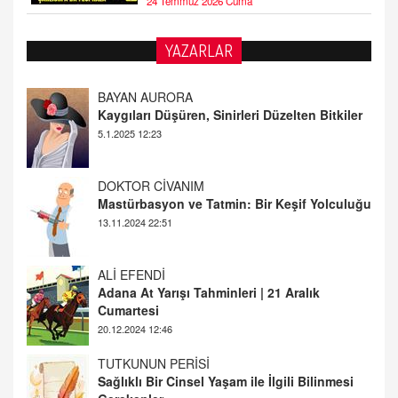
24 Temmuz 2026 Cuma
YAZARLAR
DOKTOR CİVANIM
Mastürbasyon ve Tatmin: Bir Keşif Yolculuğu
13.11.2024 22:51
ALİ EFENDİ
Adana At Yarışı Tahminleri | 21 Aralık
Cumartesi
20.12.2024 12:46
TUTKUNUN PERİSİ
Sağlıklı Bir Cinsel Yaşam ile İlgili Bilinmesi
Gerekenler
08.11.2024 13:16
FARUK ÖNALAN
Tezkere Onaylanmasaydı…