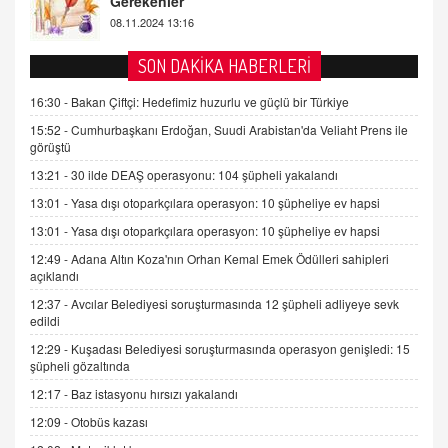
2 Kasım 2021 Salı 00:11
AV. DOĞAN CAN DOĞAN
SON DAKİKA HABERLERİ
Kişisel verilerin korunması ve dijital hukukun
gelişimi
16:30 -
Bakan Çiftçi: Hedefimiz huzurlu ve güçlü bir Türkiye
15.09.2025 16:17
15:52 -
Cumhurbaşkanı Erdoğan, Suudi Arabistan'da Veliaht Prens ile
görüştü
SEHER EREK
13:21 -
30 ilde DEAŞ operasyonu: 104 şüpheli yakalandı
Kış Ayları Geldi, Hangi Önlemler Alınmalı?
13:01 -
Yasa dışı otoparkçılara operasyon: 10 şüpheliye ev hapsi
9.12.2025 10:11
13:01 -
Yasa dışı otoparkçılara operasyon: 10 şüpheliye ev hapsi
12:49 -
Adana Altın Koza'nın Orhan Kemal Emek Ödülleri sahipleri
İNCİ GÜL AKÖL
açıklandı
Trump Keşke Adana'yı da Ziyaret Etse...
06.07.2026 13:00
12:37 -
Avcılar Belediyesi soruşturmasında 12 şüpheli adliyeye sevk
edildi
12:29 -
Kuşadası Belediyesi soruşturmasında operasyon genişledi: 15
ADEM AKÖL
şüpheli gözaltında
Esed Destekçilerinin Yüzüne Vurulan Şamar:
12:17 -
Baz istasyonu hırsızı yakalandı
Sednaya
12:09 -
Otobüs kazası
11.12.2024 12:30