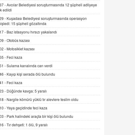
Alınmalı?
37 -
Avcılar Belediyesi soruşturmasında 12 şüpheli adliyeye
k edildi
9.12.2025 10:11
29 -
Kuşadası Belediyesi soruşturmasında operasyon
İNCİ GÜL AKÖL
işledi: 15 şüpheli gözaltında
Trump Keşke Adana'yı da Ziyaret Etse...
17 -
Baz istasyonu hırsızı yakalandı
06.07.2026 13:00
09 -
Otobüs kazası
02 -
Motosiklet kazası
ADEM AKÖL
55 -
Feci kaza
Esed Destekçilerinin Yüzüne Vurulan
Şamar: Sednaya
51 -
Sulama kanalında can verdi
11.12.2024 12:30
46 -
Kayıp kişi serada ölü bulundu
DR. EKREM ASLAN
41 -
Feci kaza
Gerçek Ne, Algı Ne? "Beraber
23 -
Düğünde kavga: 5 yaralı
Yürüyoruz" Cümlesinin Peşinden
18 -
Nargile kömürü yüklü tır alevlere teslim oldu
19.07.2025 12:45
10 -
Yaya geçidinde feci kaza
GÖNÜL MENEKŞE
03 -
Park halindeki araçta bir kişi ölü bulundu
Şifacının Yolu
16 -
Tır dehşeti: 1 ölü, 9 yaralı
04.11.2025 12:56