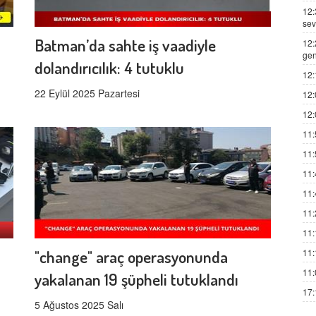
12:
sev
Batman’da sahte iş vaadiyle
12:
gen
dolandırıcılık: 4 tutuklu
12:
22 Eylül 2025 Pazartesi
12:
12:
11:
11:
11:
11:
11:
11:
11:
"change" araç operasyonunda
11:
yakalanan 19 şüpheli tutuklandı
17:
5 Ağustos 2025 Salı