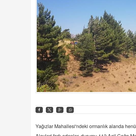
Yağızlar Mahallesi'ndeki ormanlık alanda henü
Alevleri fark edenler, durumu 112 Acil Çağrı Me