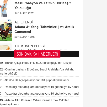
ALİ EFENDİ
Adana At Yarışı Tahminleri | 21 Aralık
Cumartesi
20.12.2024 12:46
TUTKUNUN PERİSİ
Sağlıklı Bir Cinsel Yaşam ile İlgili
Bilinmesi Gerekenler
08.11.2024 13:16
FARUK ÖNALAN
SON DAKİKA HABERLERİ
Tezkere Onaylanmasaydı…
30 -
Bakan Çiftçi: Hedefimiz huzurlu ve güçlü bir Türkiye
2 Kasım 2021 Salı 00:11
52 -
Cumhurbaşkanı Erdoğan, Suudi Arabistan'da Veliaht
ns ile görüştü
AV. DOĞAN CAN DOĞAN
21 -
30 ilde DEAŞ operasyonu: 104 şüpheli yakalandı
Kişisel verilerin korunması ve dijital
hukukun gelişimi
01 -
Yasa dışı otoparkçılara operasyon: 10 şüpheliye ev hapsi
15.09.2025 16:17
01 -
Yasa dışı otoparkçılara operasyon: 10 şüpheliye ev hapsi
49 -
Adana Altın Koza'nın Orhan Kemal Emek Ödülleri
SEHER EREK
ipleri açıklandı
Kış Ayları Geldi, Hangi Önlemler