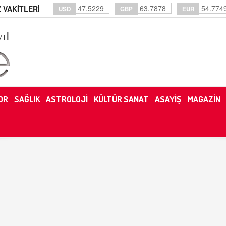
47.5229
63.7878
54.774
 VAKİTLERİ
USD
GBP
EUR
yıl
OR
SAĞLIK
ASTROLOJİ
KÜLTÜR SANAT
ASAYİŞ
MAGAZİN