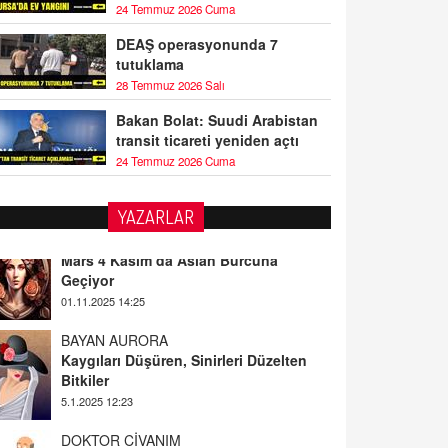
24 Temmuz 2026 Cuma
DEAŞ operasyonunda 7
tutuklama
28 Temmuz 2026 Salı
Bakan Bolat: Suudi Arabistan
transit ticareti yeniden açtı
24 Temmuz 2026 Cuma
YAZARLAR
BAYAN AURORA
Kaygıları Düşüren, Sinirleri Düzelten
Bitkiler
5.1.2025 12:23
DOKTOR CİVANIM
Mastürbasyon ve Tatmin: Bir Keşif
Yolculuğu
13.11.2024 22:51