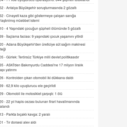
Yürüyoruz" Cümlesinin Peşinden
52 -
Antalya Büyükşehir soruşturmasında 2 gözaltı
19.07.2025 12:45
32 -
Cinayeti kaza gibi göstermeye çalışan sanığa
rlaştırılmış müebbet istemi
GÖNÜL MENEKŞE
Şifacının Yolu
10 -
4 Yaşındaki çocuğun şüpheli ölümünde 5 gözaltı
04.11.2025 12:56
39 -
İlaçlama faciası: 9 yaşındaki çocuk yaşamını yitirdi
20 -
Adana Büyükşehir'den üreticiye süt sağım makinesi
AV. RÜMEYSA ÖZKALE
teği
Kira Uyuşmazlıklarında Dava Açmadan
05 -
Gürlek: Terörsüz Türkiye milli devlet politikasıdır
Önce Arabulucuya Başvuru Şartı
35 -
ASKİ'den Bakımyurdu Caddesi'ne 17 milyon liralık
23.09.2023 16:30
yapı yatırımı
CAN UĞURATEŞ
26 -
Kontrolden çıkan otomobil iki dükkana daldı
Değişen yapısıyla Suriye
39 -
62,9 kilo uyuşturucu ele geçirildi
16.12.2024 14:16
29 -
Otomobil ile motosiklet çarpıştı: 1 ölü
20 -
22 yıl hapis cezası bulunan firari havalimanında
GÜNLÜK BURÇ YORUMU
alandı
Günlük Burç Yorumu | 22 Kasım 2024:
13 -
Parkta bıçaklı kavga: 2 yaralı
Koç, Boğa, İkizler ve Daha Fazlası!
01 -
Tır dorsesi alev aldı
20.11.2024 17:44