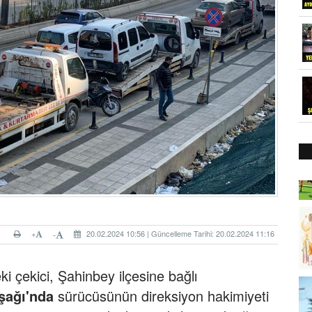
+
20.02.2024 10:56 | Güncelleme Tarihi: 20.02.2024 11:16
-
i çekici, Şahinbey ilçesine bağlı
şağı'nda
sürücüsünün direksiyon hakimiyeti