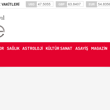
47.5055
63.8407
54.835
 VAKİTLERİ
USD
GBP
EUR
yıl
OR
SAĞLIK
ASTROLOJİ
KÜLTÜR SANAT
ASAYİŞ
MAGAZİN