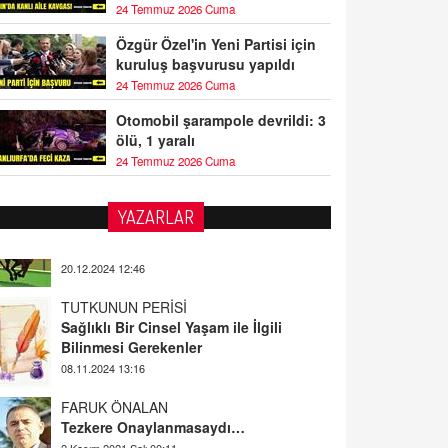
24 Temmuz 2026 Cuma
Özgür Özel'in Yeni Partisi için
kuruluş başvurusu yapıldı
24 Temmuz 2026 Cuma
Otomobil şarampole devrildi: 3
ölü, 1 yaralı
24 Temmuz 2026 Cuma
YAZARLAR
TUTKUNUN PERİSİ
Sağlıklı Bir Cinsel Yaşam ile İlgili
Bilinmesi Gerekenler
08.11.2024 13:16
FARUK ÖNALAN
Tezkere Onaylanmasaydı…
2 Kasım 2021 Salı 00:11