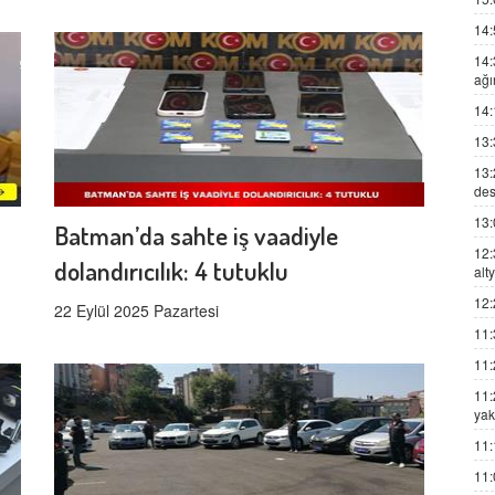
14:
14:
ağı
14:
13:
13:
des
13:
Batman’da sahte iş vaadiyle
12:
dolandırıcılık: 4 tutuklu
alt
12:
22 Eylül 2025 Pazartesi
11:
11:
11:
yak
11:
11: