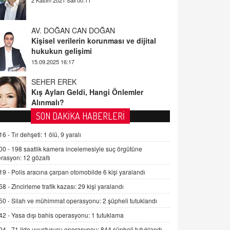
AV. DOĞAN CAN DOĞAN
Kişisel verilerin korunması ve dijital
hukukun gelişimi
15.09.2025 16:17
SEHER EREK
Kış Ayları Geldi, Hangi Önlemler
Alınmalı?
9.12.2025 10:11
İNCİ GÜL AKÖL
SON DAKİKA HABERLERİ
Trump Keşke Adana'yı da Ziyaret Etse...
16 -
Tır dehşeti: 1 ölü, 9 yaralı
06.07.2026 13:00
00 -
198 saatlik kamera incelemesiyle suç örgütüne
rasyon: 12 gözaltı
ADEM AKÖL
19 -
Polis aracına çarpan otomobilde 6 kişi yaralandı
Esed Destekçilerinin Yüzüne Vurulan
Şamar: Sednaya
58 -
Zincirleme trafik kazası: 29 kişi yaralandı
11.12.2024 12:30
50 -
Silah ve mühimmat operasyonu: 2 şüpheli tutuklandı
42 -
Yasa dışı bahis operasyonu: 1 tutuklama
DR. EKREM ASLAN
Gerçek Ne, Algı Ne? "Beraber
04 -
71 ilde uyuşturucu operasyonu: 844 şüpheli tutuklandı