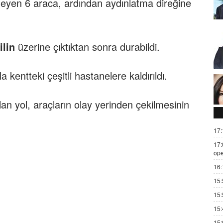
leyen 6 araca, ardından aydınlatma direğine
lin
üzerine çıktıktan sonra durabildi.
a kentteki çeşitli hastanelere kaldırıldı.
lan yol, araçların olay yerinden çekilmesinin
17:
17:
ope
16:
15:
15:
15:
15: