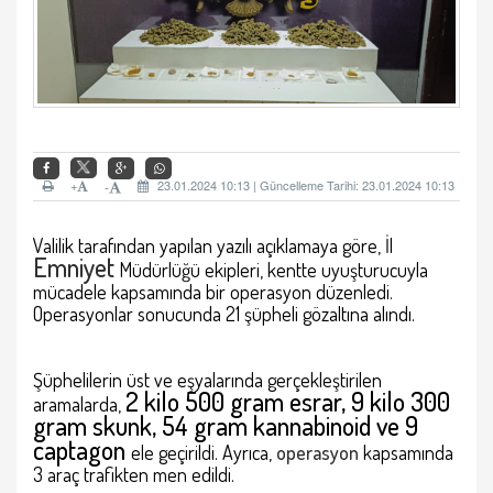
+
23.01.2024 10:13 | Güncelleme Tarihi: 23.01.2024 10:13
-
Valilik tarafından yapılan yazılı açıklamaya göre, İl
Emniyet
Müdürlüğü ekipleri, kentte uyuşturucuyla
mücadele kapsamında bir operasyon düzenledi.
Operasyonlar sonucunda 21 şüpheli gözaltına alındı.
Şüphelilerin üst ve eşyalarında gerçekleştirilen
2 kilo 500 gram
esrar
, 9 kilo 300
aramalarda,
gram
skunk
, 54 gram
kannabinoid
ve 9
captagon
ele geçirildi. Ayrıca,
operasyon
kapsamında
3 araç trafikten men edildi.