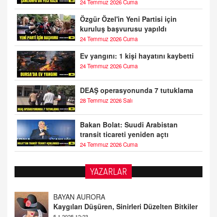
24 Temmuz 2026 Cuma
Özgür Özel'in Yeni Partisi için
kuruluş başvurusu yapıldı
24 Temmuz 2026 Cuma
Ev yangını: 1 kişi hayatını kaybetti
24 Temmuz 2026 Cuma
DEAŞ operasyonunda 7 tutuklama
28 Temmuz 2026 Salı
Bakan Bolat: Suudi Arabistan
transit ticareti yeniden açtı
24 Temmuz 2026 Cuma
YAZARLAR
DOKTOR CİVANIM
Mastürbasyon ve Tatmin: Bir Keşif Yolculuğu
13.11.2024 22:51