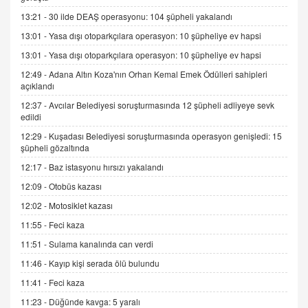
SEHER EREK
13:21 -
30 ilde DEAŞ operasyonu: 104 şüpheli yakalandı
Kış Ayları Geldi, Hangi Önlemler Alınmalı?
13:01 -
Yasa dışı otoparkçılara operasyon: 10 şüpheliye ev hapsi
9.12.2025 10:11
13:01 -
Yasa dışı otoparkçılara operasyon: 10 şüpheliye ev hapsi
12:49 -
Adana Altın Koza'nın Orhan Kemal Emek Ödülleri sahipleri
İNCİ GÜL AKÖL
açıklandı
Trump Keşke Adana'yı da Ziyaret Etse...
06.07.2026 13:00
12:37 -
Avcılar Belediyesi soruşturmasında 12 şüpheli adliyeye sevk
edildi
12:29 -
Kuşadası Belediyesi soruşturmasında operasyon genişledi: 15
ADEM AKÖL
şüpheli gözaltında
Esed Destekçilerinin Yüzüne Vurulan Şamar:
12:17 -
Baz istasyonu hırsızı yakalandı
Sednaya
12:09 -
Otobüs kazası
11.12.2024 12:30
12:02 -
Motosiklet kazası
DR. EKREM ASLAN
11:55 -
Feci kaza
Gerçek Ne, Algı Ne? "Beraber Yürüyoruz"
Cümlesinin Peşinden
11:51 -
Sulama kanalında can verdi
19.07.2025 12:45
11:46 -
Kayıp kişi serada ölü bulundu
GÖNÜL MENEKŞE
11:41 -
Feci kaza
Şifacının Yolu
11:23 -
Düğünde kavga: 5 yaralı