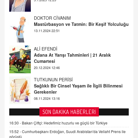
ALİ EFENDİ
Adana At Yarışı Tahminleri | 21 Aralık
Cumartesi
20.12.2024 12:46
TUTKUNUN PERİSİ
Sağlıklı Bir Cinsel Yaşam ile İlgili Bilinmesi
Gerekenler
08.11.2024 13:16
FARUK ÖNALAN
Tezkere Onaylanmasaydı…
2 Kasım 2021 Salı 00:11
AV. DOĞAN CAN DOĞAN
SON DAKİKA HABERLERİ
Kişisel verilerin korunması ve dijital hukukun
gelişimi
16:30 -
Bakan Çiftçi: Hedefimiz huzurlu ve güçlü bir Türkiye
15.09.2025 16:17
15:52 -
Cumhurbaşkanı Erdoğan, Suudi Arabistan'da Veliaht Prens ile
görüştü