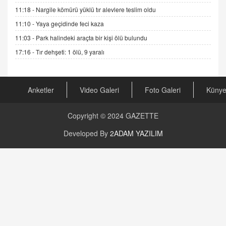
04.11.2025 12:56
11:18 -
Nargile kömürü yüklü tır alevlere teslim oldu
11:10 -
Yaya geçidinde feci kaza
AV. RÜMEYSA ÖZKALE
11:03 -
Park halindeki araçta bir kişi ölü bulundu
Kira Uyuşmazlıklarında Dava Açmadan Önce
Arabulucuya Başvuru Şartı
17:16 -
Tır dehşeti: 1 ölü, 9 yaralı
23.09.2023 16:30
CAN UĞURATEŞ
Anketler
Video Galeri
Foto Galeri
Küny
Değişen yapısıyla Suriye
16.12.2024 14:16
Copyright © 2024
GAZETTE
GÜNLÜK BURÇ YORUMU
Developed By
2ADAM YAZILIM
Günlük Burç Yorumu | 22 Kasım 2024: Koç,
Boğa, İkizler ve Daha Fazlası!
20.11.2024 17:44
PEARL SİRİUS
Mars 4 Kasım’da Aslan Burcuna Geçiyor
01.11.2025 14:25