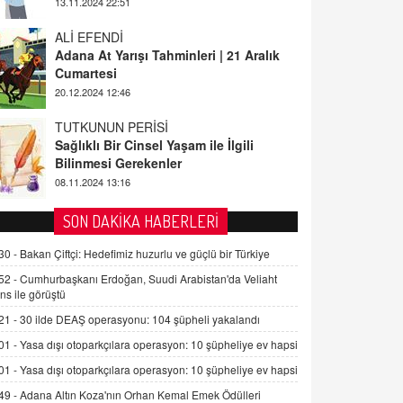
13.11.2024 22:51
ALİ EFENDİ
Adana At Yarışı Tahminleri | 21 Aralık
Cumartesi
20.12.2024 12:46
TUTKUNUN PERİSİ
Sağlıklı Bir Cinsel Yaşam ile İlgili
Bilinmesi Gerekenler
08.11.2024 13:16
FARUK ÖNALAN
SON DAKİKA HABERLERİ
Tezkere Onaylanmasaydı…
30 -
Bakan Çiftçi: Hedefimiz huzurlu ve güçlü bir Türkiye
2 Kasım 2021 Salı 00:11
52 -
Cumhurbaşkanı Erdoğan, Suudi Arabistan'da Veliaht
ns ile görüştü
AV. DOĞAN CAN DOĞAN
21 -
30 ilde DEAŞ operasyonu: 104 şüpheli yakalandı
Kişisel verilerin korunması ve dijital
hukukun gelişimi
01 -
Yasa dışı otoparkçılara operasyon: 10 şüpheliye ev hapsi
15.09.2025 16:17
01 -
Yasa dışı otoparkçılara operasyon: 10 şüpheliye ev hapsi
49 -
Adana Altın Koza'nın Orhan Kemal Emek Ödülleri
SEHER EREK