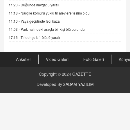
Şifacının Yolu
11:23 -
Düğünde kavga: 5 yaralı
04.11.2025 12:56
11:18 -
Nargile kömürü yüklü tır alevlere teslim oldu
11:10 -
Yaya geçidinde feci kaza
AV. RÜMEYSA ÖZKALE
11:03 -
Park halindeki araçta bir kişi ölü bulundu
Kira Uyuşmazlıklarında Dava Açmadan Önce
Arabulucuya Başvuru Şartı
17:16 -
Tır dehşeti: 1 ölü, 9 yaralı
23.09.2023 16:30
CAN UĞURATEŞ
Anketler
Video Galeri
Foto Galeri
Küny
Değişen yapısıyla Suriye
16.12.2024 14:16
Copyright © 2024
GAZETTE
GÜNLÜK BURÇ YORUMU
Developed By
2ADAM YAZILIM
Günlük Burç Yorumu | 22 Kasım 2024: Koç,
Boğa, İkizler ve Daha Fazlası!
20.11.2024 17:44
PEARL SİRİUS
Mars 4 Kasım’da Aslan Burcuna Geçiyor
01.11.2025 14:25