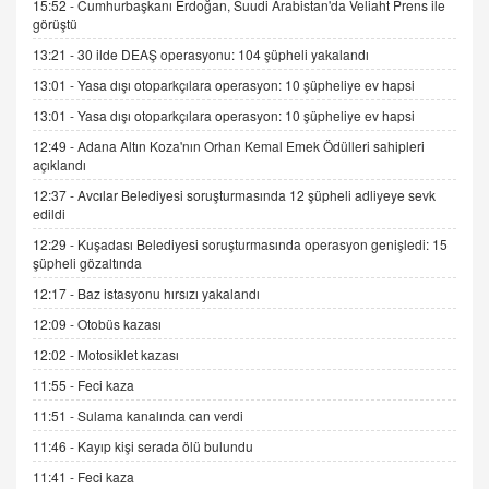
15:52 -
Cumhurbaşkanı Erdoğan, Suudi Arabistan'da Veliaht Prens ile
görüştü
SEHER EREK
13:21 -
30 ilde DEAŞ operasyonu: 104 şüpheli yakalandı
Kış Ayları Geldi, Hangi Önlemler Alınmalı?
13:01 -
Yasa dışı otoparkçılara operasyon: 10 şüpheliye ev hapsi
9.12.2025 10:11
13:01 -
Yasa dışı otoparkçılara operasyon: 10 şüpheliye ev hapsi
12:49 -
Adana Altın Koza'nın Orhan Kemal Emek Ödülleri sahipleri
İNCİ GÜL AKÖL
açıklandı
Trump Keşke Adana'yı da Ziyaret Etse...
06.07.2026 13:00
12:37 -
Avcılar Belediyesi soruşturmasında 12 şüpheli adliyeye sevk
edildi
12:29 -
Kuşadası Belediyesi soruşturmasında operasyon genişledi: 15
ADEM AKÖL
şüpheli gözaltında
Esed Destekçilerinin Yüzüne Vurulan Şamar:
12:17 -
Baz istasyonu hırsızı yakalandı
Sednaya
12:09 -
Otobüs kazası
11.12.2024 12:30
12:02 -
Motosiklet kazası
DR. EKREM ASLAN
11:55 -
Feci kaza
Gerçek Ne, Algı Ne? "Beraber Yürüyoruz"
Cümlesinin Peşinden
11:51 -
Sulama kanalında can verdi
19.07.2025 12:45
11:46 -
Kayıp kişi serada ölü bulundu
GÖNÜL MENEKŞE
11:41 -
Feci kaza