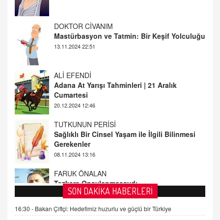
Mastürbasyon ve Tatmin: Bir Keşif Yolculuğu
13.11.2024 22:51
ALİ EFENDİ
Adana At Yarışı Tahminleri | 21 Aralık
Cumartesi
20.12.2024 12:46
TUTKUNUN PERİSİ
Sağlıklı Bir Cinsel Yaşam ile İlgili Bilinmesi
Gerekenler
08.11.2024 13:16
FARUK ÖNALAN
Tezkere Onaylanmasaydı…
2 Kasım 2021 Salı 00:11
AV. DOĞAN CAN DOĞAN
SON DAKİKA HABERLERİ
Kişisel verilerin korunması ve dijital hukukun
gelişimi
16:30 -
Bakan Çiftçi: Hedefimiz huzurlu ve güçlü bir Türkiye
15.09.2025 16:17