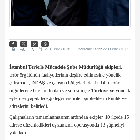
+
22.11.2023 13:31 | Güncelleme Tarihi: 22.11.2023 13:31
-
İstanbul Terörle Mücadele Şube Müdürlüğü ekipleri
,
terör örgütünün faaliyetlerinin deşifre edilmesine yönelik
çalışmada,
DEAŞ
ve çatışma bölgelerindeki silahlı terör
örgütleriyle bağlantılı olan ve son süreçte
Türkiye'ye
yönelik
eylemler yapabileceği değerlendirilen şüphelilerin kimlik ve
adreslerini belirledi.
Çalışmaların tamamlanmasının ardından ekipler, 10 ilçede 15
adrese düzenledikleri eş zamanlı operasyonda 13 şüpheliyi
yakaladı.